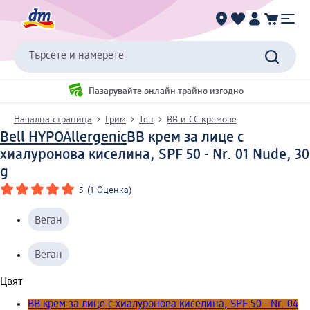
Търсете и намерете
Пазарувайте онлайн трайно изгодно
Начална страница
Грим
Тен
BB и CC кремове
Bell HYPOAllergenic
BB крем за лице с
хиалуронова киселина, SPF 50 - Nr. 01 Nude, 30
g
5
(
1 Оценка
)
Веган
Веган
Цвят
BB крем за лице с хиалуронова киселина, SPF 50 - Nr. 04