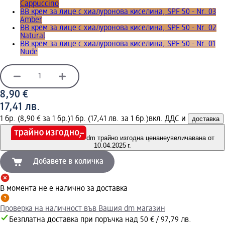
Cappuccino
BB крем за лице с хиалуронова киселина, SPF 50 - Nr. 03
Amber
BB крем за лице с хиалуронова киселина, SPF 50 - Nr. 02
Natural
BB крем за лице с хиалуронова киселина, SPF 50 - Nr. 01
Nude
8,90 €
17,41 лв.
1 бр. (8,90 € за 1 бр.)
1 бр. (17,41 лв. за 1 бр.)
вкл. ДДС и
доставка
dm трайно изгодна цена
неувеличавана от
10.04.2025 г.
Добавете в количка
В момента не е налично за доставка
Проверка на наличност във Вашия dm магазин
Безплатна доставка при поръчка над 50 € / 97,79 лв.