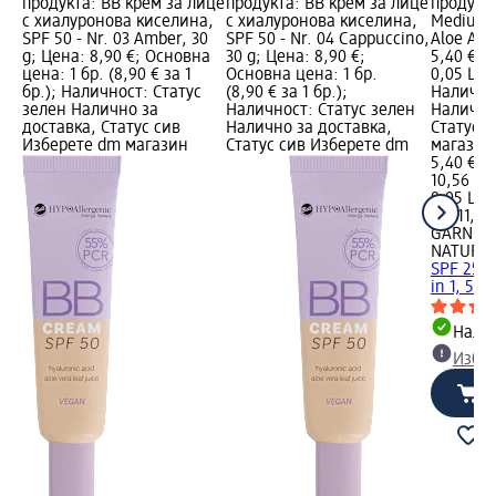
продукта: BB крем за лице
продукта: BB крем за лице
продукт
с хиалуронова киселина,
с хиалуронова киселина,
Medium 
SPF 50 - Nr. 03 Amber, 30
SPF 50 - Nr. 04 Cappuccino,
Aloe All 
g; Цена: 8,90 €; Основна
30 g; Цена: 8,90 €;
5,40 €; 
цена: 1 бр. (8,90 € за 1
Основна цена: 1 бр.
0,05 L (1
бр.); Наличност: Статус
(8,90 € за 1 бр.);
Налично
зелен Налично за
Наличност: Статус зелен
Налично
доставка, Статус сив
Налично за доставка,
Статус 
Изберете dm магазин
Статус сив Изберете dm
магазин
5,40 €
10,56 лв
0,05 L (1
L (211,23
GARNIER
NATURA
SPF 25 H
in 1, 50 
Налич
Избе