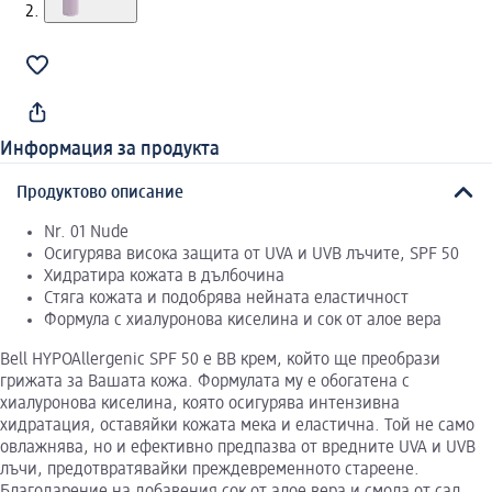
Информация за продукта
Продуктово описание
Nr. 01 Nude
Осигурява висока защита от UVA и UVB лъчите, SPF 50
Хидратира кожата в дълбочина
Стяга кожата и подобрява нейната еластичност
Формула с хиалуронова киселина и сок от алое вера
Bell HYPOAllergenic SPF 50 e BB крем, който ще преобрази
грижата за Вашата кожа. Формулата му е обогатена с
хиалуронова киселина, която осигурява интензивна
хидратация, оставяйки кожата мека и еластична. Той не само
овлажнява, но и ефективно предпазва от вредните UVA и UVB
лъчи, предотвратявайки преждевременното стареене.
Благодарение на добавения сок от алое вера и смола от сал,