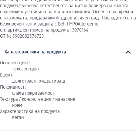
продуктът укрепва естествената защитна бариера на кожата,
правейки я устойчива на външни влияния. Освен това, кремът
стяга кожата, придавайки ѝ здрав и сияен вид. Насладете се на
безупречен тен и защита с Bell HYPOAllergenic.
dm артикулен номер на продукта: 3070164
GTIN: 5902082576723
Характеристики на продукта
Основен цвят:
телесен цвят
Ефект:
дълготраен, хидратиращ
Покривност:
слаба покриваемост
Текстура / консистенция / нанасяне:
крем
Характеристики на продукта:
веган