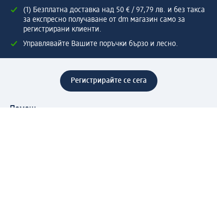
(1) Безплатна доставка над 50 € / 97,79 лв. и без такса
за експресно получаване от dm магазин само за
регистрирани клиенти.
Управлявайте Вашите поръчки бързо и лесно.
Регистрирайте се сега
Помощ
Предимства & Услуги
Център за обслужване на клиенти
Доставка & Изпращане
Връщане на стока
За dm концерна
За нас
Нашата отговорност
Работа в dm
Преса
Маршрут до Централен офис
dm Централен склад