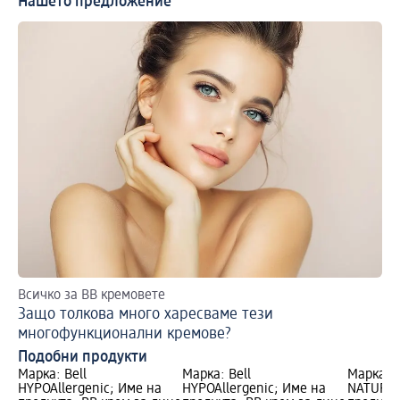
Нашето предложение
Всичко за BB кремовете
Пр
Защо толкова много харесваме тези
Еж
многофункционални кремове?
Подобни продукти
Марка: Bell
Марка: Bell
Марка: 
HYPOAllergenic; Име на
HYPOAllergenic; Име на
NATURAL