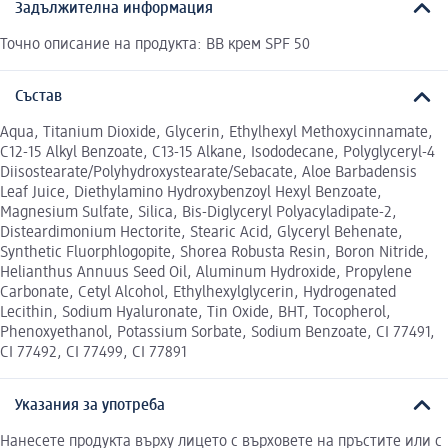
Задължителна информация
Точно описание на продукта: BB крем SPF 50
Състав
Aqua, Titanium Dioxide, Glycerin, Ethylhexyl Methoxycinnamate,
C12-15 Alkyl Benzoate, C13-15 Alkane, Isododecane, Polyglyceryl-4
Diisostearate/Polyhydroxystearate/Sebacate, Aloe Barbadensis
Leaf Juice, Diethylamino Hydroxybenzoyl Hexyl Benzoate,
Magnesium Sulfate, Silica, Bis-Diglyceryl Polyacyladipate-2,
Disteardimonium Hectorite, Stearic Acid, Glyceryl Behenate,
Synthetic Fluorphlogopite, Shorea Robusta Resin, Boron Nitride,
Helianthus Annuus Seed Oil, Aluminum Hydroxide, Propylene
Carbonate, Cetyl Alcohol, Ethylhexylglycerin, Hydrogenated
Lecithin, Sodium Hyaluronate, Tin Oxide, BHT, Tocopherol,
Phenoxyethanol, Potassium Sorbate, Sodium Benzoate, CI 77491,
CI 77492, CI 77499, CI 77891
Указания за употреба
Нанесете продукта върху лицето с върховете на пръстите или с