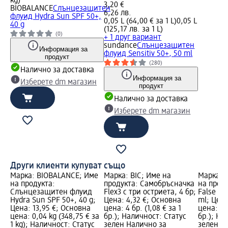
kg)
3,20 €
BIOBALANCE
Слънцезащитен
6,26 лв.
флуид Hydra Sun SPF 50+,
0,05 L (64,00 € за 1 L)
0,05 L
40 g
(125,17 лв. за 1 L)
(0)
+ 1 друг вариант
sundance
Слънцезащитен
Информация за
флуид Sensitiv 50+, 50 ml
продукт
(280)
Налично за доставка
Информация за
Изберете dm магазин
продукт
Налично за доставка
Изберете dm магазин
Други клиенти купуват също
Марка: BIOBALANCE; Име
Марка: BIC; Име на
Марка: 
на продукта:
продукта: Самобръсначка
на прод
Слънцезащитен флуид
Flex3 с три остриета, 4 бр;
False Las
Hydra Sun SPF 50+, 40 g;
Цена: 4,32 €; Основна
ml; Цена
Цена: 13,95 €; Основна
цена: 4 бр. (1,08 € за 1
цена: 1 б
цена: 0,04 kg (348,75 € за
бр.); Наличност: Статус
бр.); На
1 kg); Наличност: Статус
зелен Налично за
зелен Н