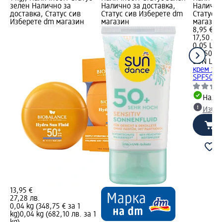
зелен Налично за
Налично за доставка,
Налично
доставка, Статус сив
Статус сив Изберете dm
Статус 
Изберете dm магазин
магазин
магазин
8,95 €
17,50 лв.
0,05 L (1
L (350,09
SUN LIK
крем за 
SPF50, 5
Налич
Избе
13,95 €
27,28 лв.
0,04 kg (348,75 € за 1
kg)
0,04 kg (682,10 лв. за 1