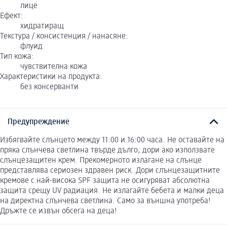
лице
Ефект:
хидратиращ
Текстура / консистенция / нанасяне:
флуид
Тип кожа:
чувствителна кожа
Характеристики на продукта:
без консерванти
Предупреждение
Избягвайте слънцето между 11:00 и 16:00 часа. Не оставайте на
пряка слънчева светлина твърде дълго, дори ако използвате
слънцезащитен крем. Прекомерното излагане на слънце
представлява сериозен здравен риск. Дори слънцезащитните
кремове с най-висока SPF защита не осигуряват абсолютна
защита срещу UV радиация. Не излагайте бебета и малки деца
на директна слънчева светлина. Само за външна употреба!
Дръжте се извън обсега на деца!