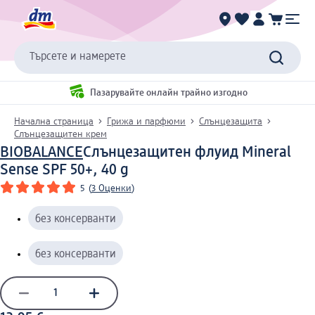
Търсете и намерете
Пазарувайте онлайн трайно изгодно
Начална страница
Грижа и парфюми
Слънцезащита
Слънцезащитен крем
BIOBALANCE
Слънцезащитен флуид Mineral
Sense SPF 50+, 40 g
5
(
3 Оценки
)
без консерванти
без консерванти