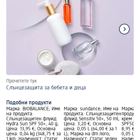
Прочетете тук
За
Слънцезащита за бебета и деца
Гр
Подобни продукти
Марка: BIOBALANCE; Име
Марка: sundance; Име на
Марка: S
на продукта:
продукта: Слънцезащитен
продукт
Слънцезащитен флуид
флуид Sensitiv 50+, 50 ml;
крем за 
Hydra Sun SPF 50+, 40 g;
Цена: 3,20 €; Основна
SPF50, 5
Цена: 13,95 €; Основна
цена: 0,05 L (64,00 € за 1
8,95 €; 
цена: 0,04 kg (348,75 € за
L); Марка на dm лого;
0,05 L (1
1 kg); Наличност: Статус
Наличност: Статус зелен
Налично