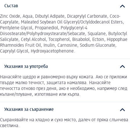
Състав
Zinc Oxide, Aqua, Dibutyl Adipate, Dicaprylyl Carbonate, Coco-
Caprylate, Maleated Soybean Oil Glyceryl/Octyldodecanol Esters,
Pentylene Glycol, Propanediol, Polyglyceryl-4
Diisostearate/Polyhydroxystearate/Sebacate, Squalane, Butyloctyl
Salicylate, Cetyl Alcohol, Tocopherol, Bisabolol, Ectoin, Hippophae
Rhamnoides Fruit Oil, Inulin, Carnosine, Sodium Gluconate,
Caprylyl Glycol, Hydroxyacetophenone.
Указания за употреба
Нанасяйте щедро и равномерно върху кожата. Ако се приложи
твърде малко течност, защитата намалява. Нанасяйте
течността отново през деня, ако е необходимо, например след
къпане/плуване, изпотяване или кърпа.
Указания за съхранение
Съхранявайте на хладно и сухо място, далеч от пряка слънчева
светлина.