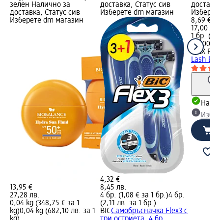
зелен Налично за
доставка, Статус сив
доставка
доставка, Статус сив
Изберете dm магазин
Изберет
Изберете dm магазин
8,69 €
17,00 лв.
1 бр. (8,
(17,00 лв
MAX FA
Lash Effe
Налич
Избе
4,32 €
13,95 €
8,45 лв.
27,28 лв.
4 бр. (1,08 € за 1 бр.)
4 бр.
0,04 kg (348,75 € за 1
(2,11 лв. за 1 бр.)
kg)
0,04 kg (682,10 лв. за 1
BIC
Самобръсначка Flex3 с
kg)
три остриета, 4 бр