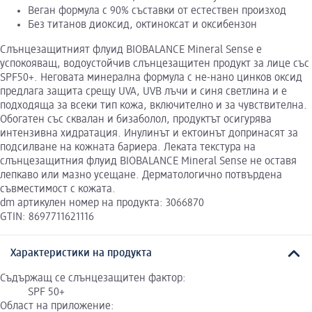
Веган формула с 90% съставки от естествен произход
Без титанов диоксид, октиноксат и оксибензон
Слънцезащитният флуид BIOBALANCE Mineral Sense е
успокояващ, водоустойчив слънцезащитен продукт за лице със
SPF50+. Неговата минерална формула с не-нано цинков оксид
предлага защита срещу UVA, UVB лъчи и синя светлина и е
подходяща за всеки тип кожа, включително и за чувствителна.
Обогатен със сквалан и бизаболол, продуктът осигурява
интензивна хидратация. Инулинът и ектоинът допринасят за
подсилване на кожната бариера. Леката текстура на
слънцезащитния флуид BIOBALANCE Mineral Sense не оставя
лепкаво или мазно усещане. Дерматологично потвърдена
съвместимост с кожата.
dm артикулен номер на продукта: 3066870
GTIN: 8697711621116
Характеристики на продукта
Съдържащ се слънцезащитен фактор:
SPF 50+
Област на приложение: