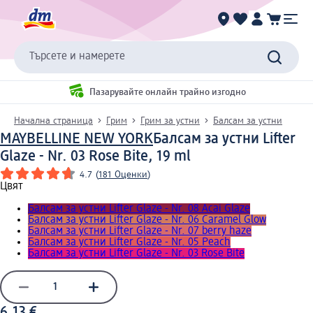
Търсете и намерете
Пазарувайте онлайн трайно изгодно
Начална страница
Грим
Грим за устни
Балсам за устни
MAYBELLINE NEW YORK
Балсам за устни Lifter
Glaze - Nr. 03 Rose Bite, 19 ml
4.7
(
181 Оценки
)
Цвят
Балсам за устни Lifter Glaze - Nr. 08 Acai Glaze
Балсам за устни Lifter Glaze - Nr. 06 Caramel Glow
Балсам за устни Lifter Glaze - Nr. 07 berry haze
Балсам за устни Lifter Glaze - Nr. 05 Peach
Балсам за устни Lifter Glaze - Nr. 03 Rose Bite
6,13 €