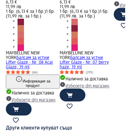
6,13 €
6,13 €
Избе
11,99 лв.
11,99 лв.
1 бр. (6,13 € за 1 бр.)
1 бр.
1 бр. (6,13 € за 1 бр.)
1 бр.
(11,99 лв. за 1 бр.)
(11,99 лв. за 1 бр.)
MAYBELLINE NEW
MAYBELLINE NEW
YORK
Балсам за устни
YORK
Балсам за устни
Lifter Glaze - Nr. 08 Acai
Lifter Glaze - Nr. 07 berry
Glaze, 19 ml
haze, 19 ml
(66)
(293)
Налично за доставка
Информация за
продукт
Изберете dm магазин
Налично за доставка
Изберете dm магазин
Други клиенти купуват също