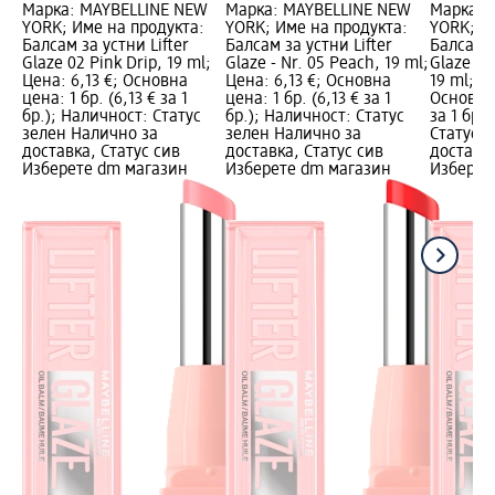
Марка: MAYBELLINE NEW
Марка: MAYBELLINE NEW
Марка: 
YORK; Име на продукта:
YORK; Име на продукта:
YORK; И
Балсам за устни Lifter
Балсам за устни Lifter
Балсам з
Glaze 02 Pink Drip, 19 ml;
Glaze - Nr. 05 Peach, 19 ml;
Glaze - N
Цена: 6,13 €; Основна
Цена: 6,13 €; Основна
19 ml; Це
цена: 1 бр. (6,13 € за 1
цена: 1 бр. (6,13 € за 1
Основна 
бр.); Наличност: Статус
бр.); Наличност: Статус
за 1 бр.
зелен Налично за
зелен Налично за
Статус 
доставка, Статус сив
доставка, Статус сив
доставка
Изберете dm магазин
Изберете dm магазин
Изберет