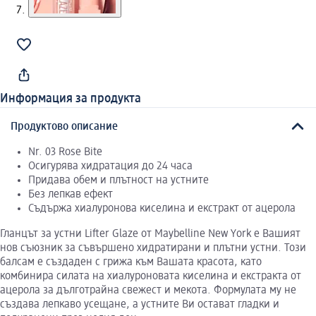
Информация за продукта
Продуктово описание
Nr. 03 Rose Bite
Осигурява хидратация до 24 часа
Придава обем и плътност на устните
Без лепкав ефект
Съдържа хиалуронова киселина и екстракт от ацерола
Гланцът за устни Lifter Glaze от Maybelline New York е Вашият
нов съюзник за съвършено хидратирани и плътни устни. Този
балсам е създаден с грижа към Вашата красота, като
комбинира силата на хиалуроновата киселина и екстракта от
ацерола за дълготрайна свежест и мекота. Формулата му не
създава лепкаво усещане, а устните Ви остават гладки и