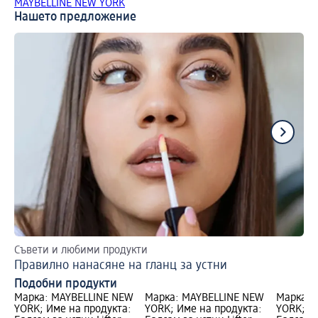
MAYBELLINE NEW YORK
Нашето предложение
Съвети и любими продукти
Ba
Правилно нанасяне на гланц за устни
Съ
Подобни продукти
Марка: MAYBELLINE NEW
Марка: MAYBELLINE NEW
Марка: 
YORK; Име на продукта:
YORK; Име на продукта:
YORK; И