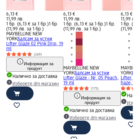
6,13 €
6,13 €
6,13 €
11,99 лв.
11,99 лв.
11,99 лв.
1 бр. (6,13 € за 1 бр.)
1 бр.
1 бр. (6,13 € за 1 бр.)
1 бр.
1 бр. (6,
(11,99 лв. за 1 бр.)
(11,99 лв. за 1 бр.)
(11,99 лв
MAYBELLINE NEW
YORK
Балсам за устни
Lifter Glaze 02 Pink Drip, 19
ml
(269)
Информация за
MAYBELLINE NEW
MAYBELL
продукт
YORK
Балсам за устни
YORK
Бал
Налично за доставка
Lifter Glaze - Nr. 05 Peach,
Lifter Gl
19 ml
haze, 19
Изберете dm магазин
(175)
Налич
Информация за
продукт
Избе
Налично за доставка
Изберете dm магазин