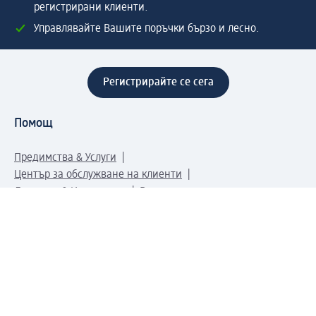
регистрирани клиенти.
Управлявайте Вашите поръчки бързо и лесно.
Регистрирайте се сега
Помощ
Предимства & Услуги
Център за обслужване на клиенти
Доставка & Изпращане
Връщане на стока
За dm концерна
За нас
Нашата отговорност
Работа в dm
Преса
Маршрут до Централен офис
dm Централен склад
Продуктов свят