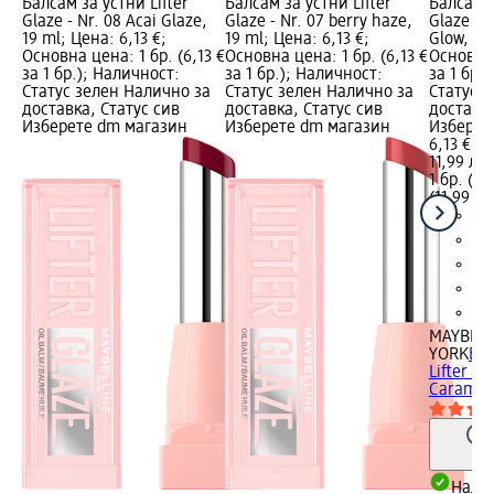
Балсам за устни Lifter
Балсам за устни Lifter
Балсам з
Glaze - Nr. 08 Acai Glaze,
Glaze - Nr. 07 berry haze,
Glaze - 
19 ml; Цена: 6,13 €;
19 ml; Цена: 6,13 €;
Glow, 19 
Основна цена: 1 бр. (6,13 €
Основна цена: 1 бр. (6,13 €
Основна 
за 1 бр.); Наличност:
за 1 бр.); Наличност:
за 1 бр.
Статус зелен Налично за
Статус зелен Налично за
Статус 
доставка, Статус сив
доставка, Статус сив
доставка
Изберете dm магазин
Изберете dm магазин
Изберет
6,13 €
11,99 лв.
1 бр. (6,
(11,99 лв
MAYBELL
YORK
Бал
Lifter Gl
Caramel 
Налич