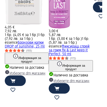
4,05 €
7,92 лв.
3,00 €
1 бр. (4,05 € за 1 бр.)
1 бр.
5,87 лв.
(7,92 лв. за 1 бр.)
1 бр. (3,00 € за 1 бр.)
1 бр.
essence
Бронзови капки
(5,87 лв. за 1 бр.)
DROP of sunshine, 25 ml
essence
Фиксиращ спрей
за грим fix & Last keep it
(155)
Perfect, 50 ml
Информация за
(172)
продукт
Информация за
Налично за доставка
продукт
Изберете dm магазин
Налично за доставка
Изберете dm магазин