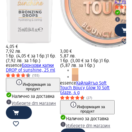
4,7 ml
Налич
Избе
4,05 €
7,92 лв.
3,00 €
1 бр. (4,05 € за 1 бр.)
1 бр.
5,87 лв.
(7,92 лв. за 1 бр.)
1 бр. (3,00 € за 1 бр.)
1 бр.
essence
Бронзови капки
(5,87 лв. за 1 бр.)
DROP of sunshine, 25 ml
(155)
essence
Хайлайтър Soft
Информация за
Touch Boucy Glow 10 Soft
продукт
Glaze, 4 g
Налично за доставка
(27)
Изберете dm магазин
Информация за
продукт
Налично за доставка
Изберете dm магазин