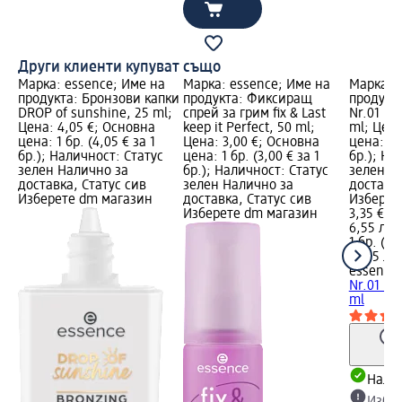
Други клиенти купуват също
Марка: essence; Име на
Марка: essence; Име на
Марка: 
продукта: Бронзови капки
продукта: Фиксиращ
продукта
DROP of sunshine, 25 ml;
спрей за грим fix & Last
Nr.01 Ki
Цена: 4,05 €; Основна
keep it Perfect, 50 ml;
ml; Цена
цена: 1 бр. (4,05 € за 1
Цена: 3,00 €; Основна
цена: 1 б
бр.); Наличност: Статус
цена: 1 бр. (3,00 € за 1
бр.); На
зелен Налично за
бр.); Наличност: Статус
зелен Н
доставка, Статус сив
зелен Налично за
доставка
Изберете dm магазин
доставка, Статус сив
Изберет
Изберете dm магазин
3,35 €
6,55 лв.
1 бр. (3,
(6,55 лв.
essence
Nr.01 Ki
ml
Налич
Избе