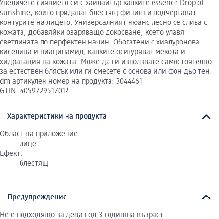
Увеличете сиянието си с хайлайтър капките essence Drop of
sunshine, които придават блестящ финиш и подчертават
контурите на лицето. Универсалният нюанс лесно се слива с
кожата, добавяйки озаряващо докосване, което улавя
светлината по перфектен начин. Обогатени с хиалуронова
киселина и ниацинамид, капките осигуряват мекота и
хидратация на кожата. Може да ги използвате самостоятелно
за естествен блясък или ги смесете с основа или фон дьо тен.
dm артикулен номер на продукта: 3044461
GTIN: 4059729517012
Характеристики на продукта
Област на приложение:
лице
Ефект:
блестящ
Предупреждение
Не е подходящо за деца под 3-годишна възраст.