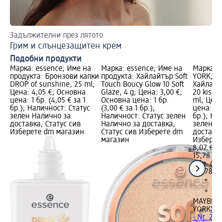
Задължителни през лятото
Гр
Грим и слънцезащитен крем
Пр
Подобни продукти
Марка: essence; Име на
Марка: essence; Име на
Марка: 
продукта: Бронзови капки
продукта: Хайлайтър Soft
YORK; И
DROP of sunshine, 25 ml;
Touch Boucy Glow 10 Soft
Хайлайтъ
Цена: 4,05 €; Основна
Glaze, 4 g; Цена: 3,00 €;
20 kiss o
цена: 1 бр. (4,05 € за 1
Основна цена: 1 бр.
ml; Цена
бр.); Наличност: Статус
(3,00 € за 1 бр.);
цена: 1 б
зелен Налично за
Наличност: Статус зелен
бр.); На
доставка, Статус сив
Налично за доставка,
зелен Н
Изберете dm магазин
Статус сив Изберете dm
доставка
магазин
Изберет
8,07 €
15,78 лв
1 бр. (8,
(15,78 лв
MAYBELL
YORK
Хай
- Nr. 20 