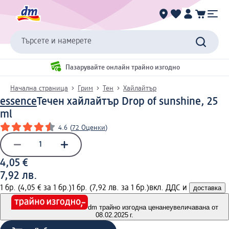
Търсете и намерете
Пазарувайте онлайн трайно изгодно
Начална страница
Грим
Тен
Хайлайтър
essence
Течен хайлайтър Drop of sunshine, 25
ml
4.6
(
72 Оценки
)
4,05 €
7,92 лв.
1 бр. (4,05 € за 1 бр.)
1 бр. (7,92 лв. за 1 бр.)
вкл. ДДС и
доставка
dm трайно изгодна цена
неувеличавана от
08.02.2025 г.