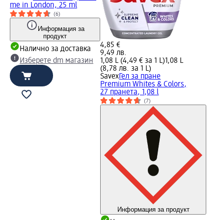
me in London, 25 ml
(6)
Информация за
продукт
4,85 €
Налично за доставка
9,49 лв.
Изберете dm магазин
1,08 L (4,49 € за 1 L)
1,08 L
(8,78 лв. за 1 L)
Savex
Гел за пране
Premium Whites & Colors,
27 пранета, 1,08 l
(7)
Информация за продукт