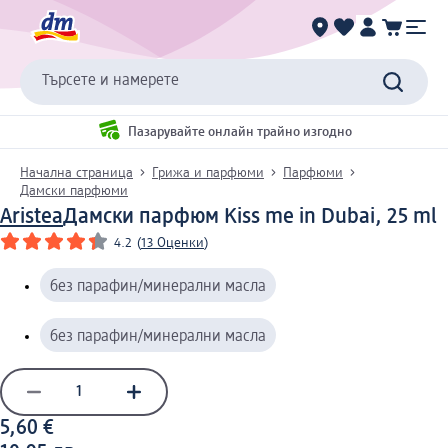
Търсете и намерете
Пазарувайте онлайн трайно изгодно
Начална страница
Грижа и парфюми
Парфюми
Дамски парфюми
Aristea
Дамски парфюм Kiss me in Dubai, 25 ml
4.2
(
13 Оценки
)
без парафин/минерални масла
без парафин/минерални масла
5,60 €