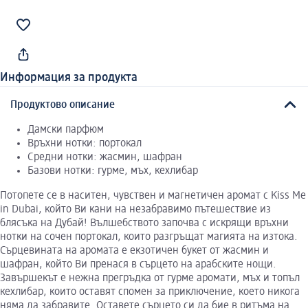
Информация за продукта
Продуктово описание
Дамски парфюм
Връхни нотки: портокал
Средни нотки: жасмин, шафран
Базови нотки: гурме, мъх, кехлибар
Потопете се в наситен, чувствен и магнетичен аромат с Kiss Me
in Dubai, който Ви кани на незабравимо пътешествие из
блясъка на Дубай! Вълшебството започва с искрящи връхни
нотки на сочен портокал, които разгръщат магията на изтока.
Сърцевината на аромата е екзотичен букет от жасмин и
шафран, който Ви пренася в сърцето на арабските нощи.
Завършекът е нежна прегръдка от гурме аромати, мъх и топъл
кехлибар, които оставят спомен за приключение, което никога
няма да забравите. Оставете сърцето си да бие в ритъма на