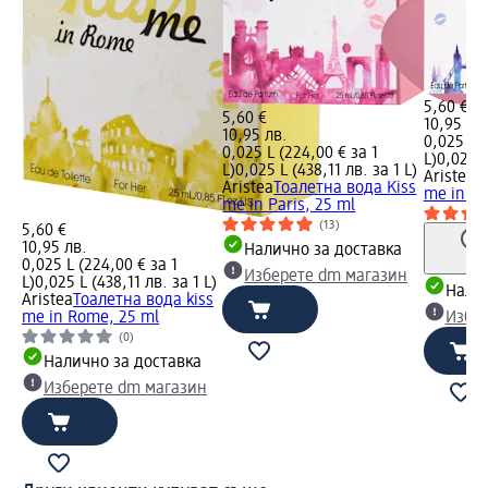
5,60 €
5,60 €
10,95 лв
10,95 лв.
0,025 L (
0,025 L (224,00 € за 1
L)
0,025 L
L)
0,025 L (438,11 лв. за 1 L)
Aristea
Т
Aristea
Тоалетна вода Kiss
me in Lo
me in Paris, 25 ml
(13)
5,60 €
10,95 лв.
Налично за доставка
0,025 L (224,00 € за 1
Изберете dm магазин
L)
0,025 L (438,11 лв. за 1 L)
Налич
Aristea
Тоалетна вода kiss
me in Rome, 25 ml
Избе
(0)
Налично за доставка
Изберете dm магазин