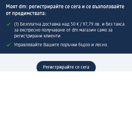
Моят dm: регистрирайте се сега и се възползвайте
от предимствата:
(1) Безплатна доставка над 50 € / 97,79 лв. и без такса
за експресно получаване от dm магазин само за
регистрирани клиенти.
Управлявайте Вашите поръчки бързо и лесно.
Регистрирайте се сега
Помощ
Предимства & Услуги
Център за обслужване на клиенти
Доставка & Изпращане
Връщане на стока
За dm концерна