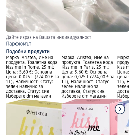
Дайте израз на Вашата индивидуалност
Ус
Парфюмът
Св
Подобни продукти
Марка: Aristea; Име на
Марка: Aristea; Име на
Марка: A
продукта: Тоалетна вода
продукта: Тоалетна вода
продукт
kiss me in Rome, 25 ml;
Kiss me in Paris, 25 ml;
kiss me 
Цена: 5,60 €; Основна
Цена: 5,60 €; Основна
Цена: 5,
цена: 0,025 L (224,00 € за
цена: 0,025 L (224,00 € за
цена: 0,
1 L); Наличност: Статус
1 L); Наличност: Статус
1 L); На
зелен Налично за
зелен Налично за
зелен Н
доставка, Статус сив
доставка, Статус сив
доставка
Изберете dm магазин
Изберете dm магазин
Изберет