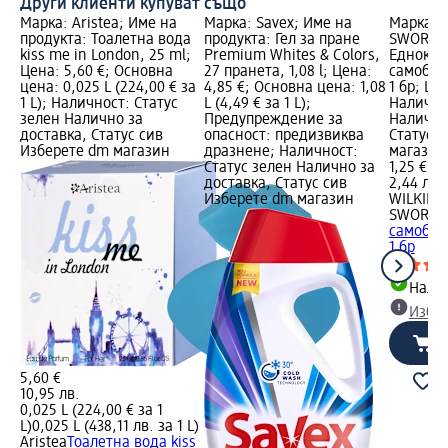
Други клиенти купуват също
Марка: Aristea; Име на
Марка: Savex; Име на
Марка: 
продукта: Тоалетна вода
продукта: Гел за пране
SWORD; 
kiss me in London, 25 ml;
Premium Whites & Colors,
Еднокра
Цена: 5,60 €; Основна
27 пранета, 1,08 l; Цена:
самобръ
цена: 0,025 L (224,00 € за
4,85 €; Основна цена: 1,08
1 бр; Цен
1 L); Наличност: Статус
L (4,49 € за 1 L);
Налично
зелен Налично за
Предупреждение за
Налично
доставка, Статус сив
опасност: предизвиква
Статус 
Изберете dm магазин
дразнене; Наличност:
магазин
Статус зелен Налично за
1,25 €
доставка, Статус сив
2,44 лв.
Изберете dm магазин
WILKINS
SWORD
Е
самобръ
1 бр
Налич
Избе
5,60 €
10,95 лв.
0,025 L (224,00 € за 1
L)
0,025 L (438,11 лв. за 1 L)
Aristea
Тоалетна вода kiss