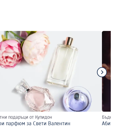
тни подаръци от Купидон
Бъдете неотра
ри парфюм за Свети Валентин
Абитуриентс