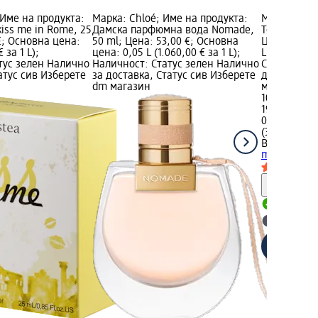
 Име на продукта:
Марка: Chloé; Име на продукта:
Марка: B.U.
iss me in Rome, 25
Дамска парфюмна вода Nomade,
Тоалетна во
€; Основна цена:
50 ml; Цена: 53,00 €; Основна
Цена: 10,20
 за 1 L);
цена: 0,05 L (1.060,00 € за 1 L);
L (204,00 € 
тус зелен Налично
Наличност: Статус зелен Налично
Статус зел
атус сив Изберете
за доставка, Статус сив Изберете
доставка, 
dm магазин
магазин
10,20 €
19,95 лв.
0,05 L (204,
(398,99 лв. 
B.U.
Тоалет
ml
Информ
Налично
Изберет