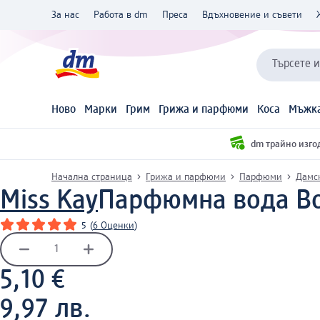
За нас
Работа в dm
Преса
Вдъхновение и съвети
Търсете 
Ново
Марки
Грим
Грижа и парфюми
Коса
Мъжка
dm трайно изго
Начална страница
Грижа и парфюми
Парфюми
Дамс
Miss Kay
Парфюмна вода Boh
5
(
6 Оценки
)
5,10 €
9,97 лв.