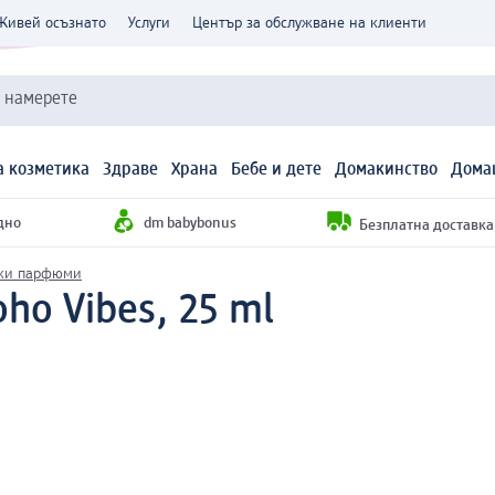
Живей осъзнато
Услуги
Център за обслужване на клиенти
и намерете
 козметика
Здраве
Храна
Бебе и дете
Домакинство
Дома
дно
dm babybonus
Безплатна доставка н
ки парфюми
o Vibes, 25 ml