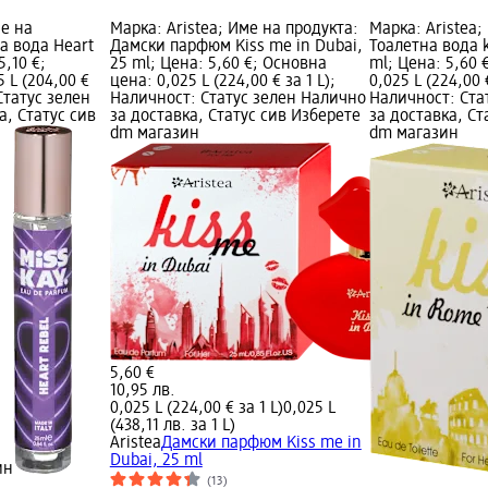
ме на
Марка: Aristea; Име на продукта:
Марка: Aristea;
а вода Heart
Дамски парфюм Kiss me in Dubai,
Тоалетна вода k
5,10 €;
25 ml; Цена: 5,60 €; Основна
ml; Цена: 5,60 
 L (204,00 €
цена: 0,025 L (224,00 € за 1 L);
0,025 L (224,00 €
 Статус зелен
Наличност: Статус зелен Налично
Наличност: Ста
а, Статус сив
за доставка, Статус сив Изберете
за доставка, Ст
dm магазин
dm магазин
5,60 €
10,95 лв.
0,025 L (224,00 € за 1 L)
0,025 L
(438,11 лв. за 1 L)
Aristea
Дамски парфюм Kiss me in
Dubai, 25 ml
ин
(13)