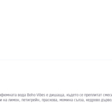
арфюмната вода Boho Vibes е дишаща, където се преплитат смеси
ки на лимон, петигрейн, праскова, момина сълза, кедрово дърво