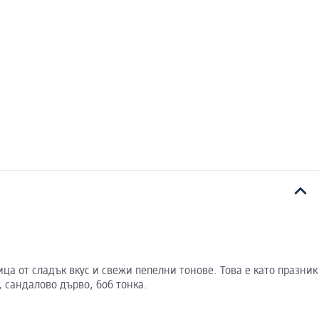
ца от сладък вкус и свежи пепелни тонове. Това е като празник
, сандалово дърво, боб тонка.