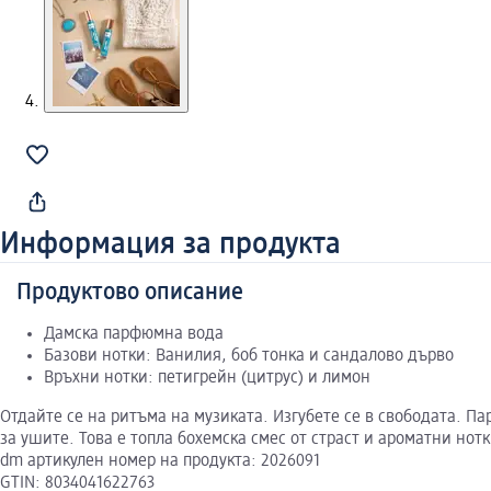
Информация за продукта
Продуктово описание
Дамска парфюмна вода
Базови нотки: Ванилия, боб тонка и сандалово дърво
Връхни нотки: петигрейн (цитрус) и лимон
Отдайте се на ритъма на музиката. Изгубете се в свободата. П
за ушите. Това е топла бохемска смес от страст и ароматни нот
dm артикулен номер на продукта: 2026091
GTIN: 8034041622763