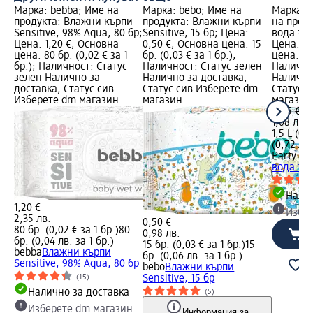
Марка: bebba; Име на
Марка: bebo; Име на
Марка: 
продукта: Влажни кърпи
продукта: Влажни кърпи
на проду
Sensitive, 98% Aqua, 80 бр;
Sensitive, 15 бр; Цена:
вода за 
Цена: 1,20 €; Основна
0,50 €; Основна цена: 15
Цена: 0,
цена: 80 бр. (0,02 € за 1
бр. (0,03 € за 1 бр.);
цена: 1,5
бр.); Наличност: Статус
Наличност: Статус зелен
Налично
зелен Налично за
Налично за доставка,
Налично
доставка, Статус сив
Статус сив Изберете dm
Статус 
Изберете dm магазин
магазин
магазин
0,55 €
1,08 лв.
1,5 L (0,3
(0,72 лв.
Party D
вода за 
Налич
1,20 €
Избе
2,35 лв.
0,50 €
80 бр. (0,02 € за 1 бр.)
80
0,98 лв.
бр. (0,04 лв. за 1 бр.)
15 бр. (0,03 € за 1 бр.)
15
bebba
Влажни кърпи
бр. (0,06 лв. за 1 бр.)
Sensitive, 98% Aqua, 80 бр
bebo
Влажни кърпи
(15)
Sensitive, 15 бр
Налично за доставка
(5)
Изберете dm магазин
Информация за