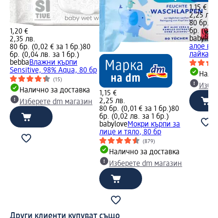
1,15 €
2,25 лв.
80 бр. (0
бр. (0,02
1,20 €
babylove
2,35 лв.
алое вер
80 бр. (0,02 € за 1 бр.)
80
лайка, 8
бр. (0,04 лв. за 1 бр.)
bebba
Влажни кърпи
Sensitive, 98% Aqua, 80 бр
Налич
(15)
Избе
Налично за доставка
1,15 €
2,25 лв.
Изберете dm магазин
80 бр. (0,01 € за 1 бр.)
80
бр. (0,02 лв. за 1 бр.)
babylove
Мокри кърпи за
лице и тяло, 80 бр
(879)
Налично за доставка
Изберете dm магазин
Други клиенти купуват също