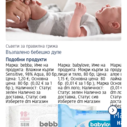
Съвети за правилна грижа
Пр
Възпалено бебешко дупе
Пъ
Подобни продукти
Марка: bebba; Име на
Марка: babylove; Име на
Марка: b
продукта: Влажни кърпи
продукта: Мокри кърпи за
продукт
Sensitive, 98% Aqua, 80 бр;
лице и тяло, 80 бр; Цена:
алое вер
Цена: 1,20 €; Основна
1,15 €; Основна цена: 80
лайка, 8
цена: 80 бр. (0,02 € за 1
бр. (0,01 € за 1 бр.); Марка
Основна 
бр.); Наличност: Статус
на dm лого; Наличност:
(0,01 € з
зелен Налично за
Статус зелен Налично за
dm лого
доставка, Статус сив
доставка, Статус сив
Статус 
Изберете dm магазин
Изберете dm магазин
доставка
Изберет