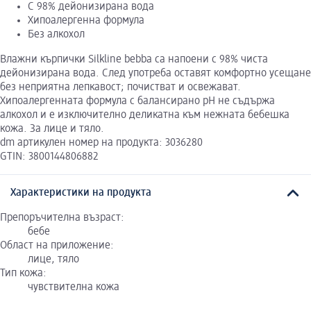
С 98% дейонизирана вода
Хипоалергенна формула
Без алкохол
Влажни кърпички Silkline bebba са напоени с 98% чиста
дейонизирана вода. След употреба оставят комфортно усещане
без неприятна лепкавост; почистват и освежават.
Хипоалергенната формула с балансирано pH не съдържа
алкохол и е изключително деликатна към нежната бебешка
кожа. За лице и тяло.
dm артикулен номер на продукта: 3036280
GTIN: 3800144806882
Характеристики на продукта
Препоръчителна възраст:
бебе
Област на приложение:
лице, тяло
Тип кожа:
чувствителна кожа