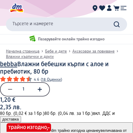
Търсете и намерете
Пазарувайте онлайн трайно изгодно
Начална страница
Бебе и дете
Аксесоари за повиване
Влажни кърпички и други
bebba
Влажни бебешки кърпи с алое и
пребиотик, 80 бр
4.6
(
18 Оценки
)
1,20 €
2,35 лв.
80 бр. (0,02 € за 1 бр.)
80 бр. (0,04 лв. за 1 бр.)
вкл. ДДС и
доставка
dm трайно изгодна цена
неувеличавана от