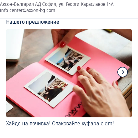
Аксон-България АД София, ул. Георги Караславов 14А
info.center@axxon-bg.com
Нашето предложение
Хайде на почивка! Опаковайте куфара с dm!
Ка
за
По