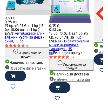
0,50 €
0,98 лв.
15 бр. (0,03 € за 1 бр.)
15
0,35 €
бр. (0,06 лв. за 1 бр.)
0,68 лв.
EVENT
Антибактериални
15 бр. (0,02 € за 1 бр.)
15
влажни кърпи за деца -
бр. (0,04 лв. за 1 бр.)
Инф
сини, 15 бр
EVENT
Антибактериални
мокри кърпички с
(5)
Налич
лавандула, 15
Избе
Информация за
бр
Биоциден продукт
продукт
(1)
Налично за доставка
Информация за
продукт
Изберете dm магазин
Налично за доставка
Изберете dm магазин