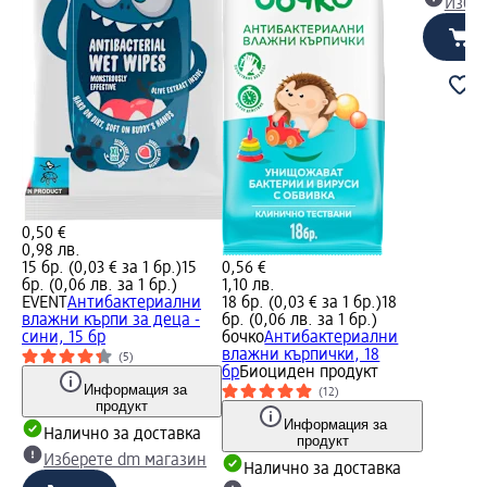
Избе
0,50 €
0,98 лв.
15 бр. (0,03 € за 1 бр.)
15
0,56 €
бр. (0,06 лв. за 1 бр.)
1,10 лв.
EVENT
Антибактериални
18 бр. (0,03 € за 1 бр.)
18
влажни кърпи за деца -
бр. (0,06 лв. за 1 бр.)
сини, 15 бр
бочко
Aнтибактериални
влажни кърпички, 18
(5)
бр
Биоциден продукт
Информация за
(12)
продукт
Информация за
Налично за доставка
продукт
Изберете dm магазин
Налично за доставка