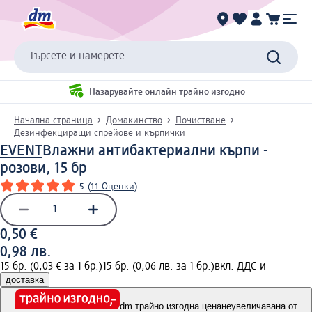
Търсете и намерете
Пазарувайте онлайн трайно изгодно
Начална страница
Домакинство
Почистване
Дезинфекциращи спрейове и кърпички
EVENT
Влажни антибактериални кърпи -
розови, 15 бр
5
(
11 Оценки
)
0,50 €
0,98 лв.
15 бр. (0,03 € за 1 бр.)
15 бр. (0,06 лв. за 1 бр.)
вкл. ДДС и
доставка
dm трайно изгодна цена
неувеличавана от