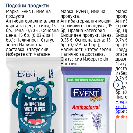
Подобни продукти
Марка: EVENT; Име на
Марка: EVENT; Име на
Марка: 
продукта:
продукта:
продукт
Антибактериални влажни
Антибактериални мокри
Антибак
кърпи за деца - сини, 15
кърпички с лавандула, 15
кърпички
бр; Цена: 0,50 €; Основна
бр; Правна категория:
бр; Прав
цена: 15 бр. (0,03 € за 1
Биоциден продукт; Цена:
Биоциде
бр.); Наличност: Статус
0,35 €; Основна цена: 15
0,74 €; 
зелен Налично за
бр. (0,02 € за 1 бр.);
бр. (0,05
доставка, Статус сив
Наличност: Статус зелен
Предупр
Изберете dm магазин
Налично за доставка,
опаснос
Статус сив Изберете dm
дразнен
магазин
Статус 
доставка
Изберет
0,74 €
1,45 лв.
15 бр. (0
бр. (0,10
Чисто
Ан
мокри к
3+, 15
бр
Биоци