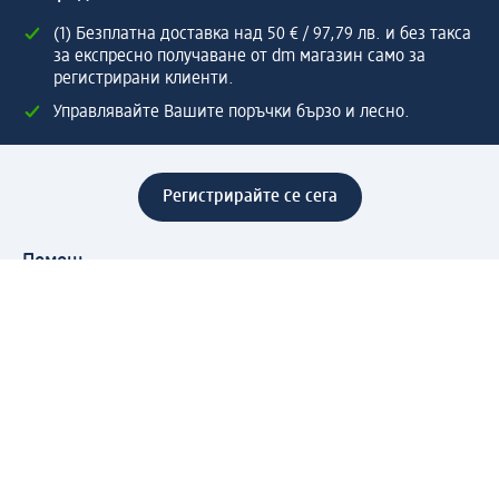
(1) Безплатна доставка над 50 € / 97,79 лв. и без такса
за експресно получаване от dm магазин само за
регистрирани клиенти.
Управлявайте Вашите поръчки бързо и лесно.
Регистрирайте се сега
Помощ
Предимства & Услуги
Център за обслужване на клиенти
Доставка & Изпращане
Връщане на стока
За dm концерна
За нас
Нашата отговорност
Работа в dm
Преса