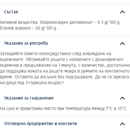
Състав
Активни вещества: Хлорхексидин диглюконат – 0.3 g/ 100 g,
Етилов алкохол – 20 g/ 100 g.
Указания за употреба
Затваряйте пакета непосредствено след изваждане на
кърпичките. Обтривайте ръцете с напоените с дезинфектант
кърпички в продължение на 1 минута, с количество, достатъчно
да поддържа кожата на ръцете мокра в рамките на контактното
време. Оставете да изсъхне без подсушаване. Да не се прилага
на деца под 3-годишна възраст.
Указания за съхранение
На сухо и проветриво място при температура между 5°C и 25°С.
Отговорно предприятие и контакти