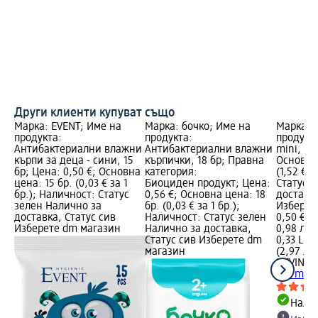
Други клиенти купуват също
Марка: EVENT; Име на
Марка: бочко; Име на
Марка: 
продукта:
продукта:
продукт
Антибактериални влажни
Aнтибактериални влажни
mini, 33
кърпи за деца - сини, 15
кърпички, 18 бр; Правна
Основна 
бр; Цена: 0,50 €; Основна
категория:
(1,52 € з
цена: 15 бр. (0,03 € за 1
Биоциден продукт; Цена:
Статус 
бр.); Наличност: Статус
0,56 €; Основна цена: 18
доставка
зелен Налично за
бр. (0,03 € за 1 бр.);
Изберет
доставка, Статус сив
Наличност: Статус зелен
0,50 €
Изберете dm магазин
Налично за доставка,
0,98 лв.
Статус сив Изберете dm
0,33 L (1,
магазин
(2,97 лв.
DEVIN
Из
330 ml
Налич