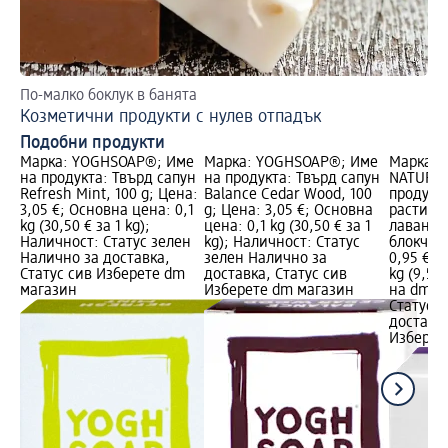
По-малко боклук в банята
По
Козметични продукти с нулев отпадък
Ус
Подобни продукти
Марка: YOGHSOAP®; Име
Марка: YOGHSOAP®; Име
Марка: a
на продукта: Твърд сапун
на продукта: Твърд сапун
NATURKO
Refresh Mint, 100 g; Цена:
Balance Cedar Wood, 100
продукта
3,05 €; Основна цена: 0,1
g; Цена: 3,05 €; Основна
растите
kg (30,50 € за 1 kg);
цена: 0,1 kg (30,50 € за 1
лаванду
Наличност: Статус зелен
kg); Наличност: Статус
блокче, 
Налично за доставка,
зелен Налично за
0,95 €; 
Статус сив Изберете dm
доставка, Статус сив
kg (9,50 
магазин
Изберете dm магазин
на dm л
Статус 
доставка
Изберет