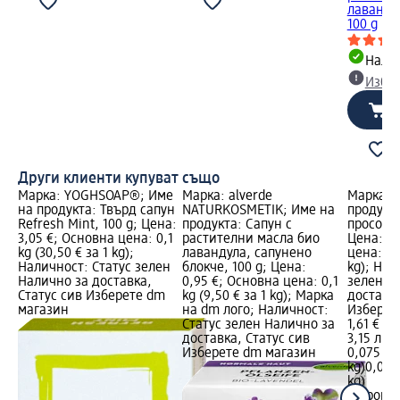
лавандул
100 g
Налич
Избе
Други клиенти купуват също
Марка: YOGHSOAP®; Име
Марка: alverde
Марка: B
на продукта: Твърд сапун
NATURKOSMETIK; Име на
продукта
Refresh Mint, 100 g; Цена:
продукта: Сапун с
просо с 
3,05 €; Основна цена: 0,1
растителни масла био
Цена: 1,
kg (30,50 € за 1 kg);
лавандула, сапунено
цена: 0,0
Наличност: Статус зелен
блокче, 100 g; Цена:
kg); Нал
Налично за доставка,
0,95 €; Основна цена: 0,1
зелен Н
Статус сив Изберете dm
kg (9,50 € за 1 kg); Марка
доставка
магазин
на dm лого; Наличност:
Изберет
Статус зелен Налично за
1,61 €
доставка, Статус сив
3,15 лв.
Изберете dm магазин
0,075 kg 
kg)
0,075 
kg)
Biopont
Б