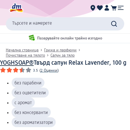
Търсете и намерете
Пазарувайте онлайн трайно изгодно
Начална страница
Грижа и парфюми
Почистване на тялото
Сапун за тяло
YOGHSOAP®
Твърд сапун Relax Lavender, 100 g
3.5
(
2 Оценки
)
без парабени
без оцветители
с аромат
без консерванти
без ароматизатори