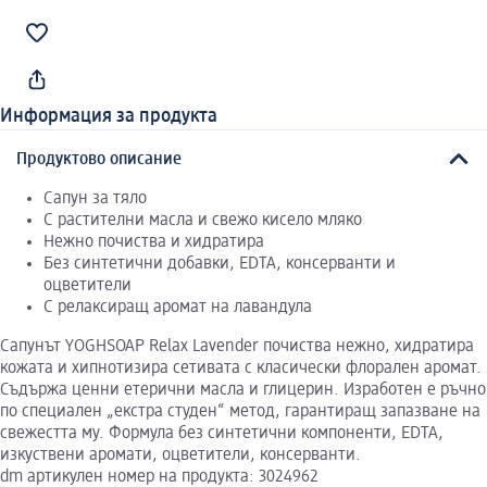
Информация за продукта
Продуктово описание
Сапун за тяло
С растителни масла и свежо кисело мляко
Нежно почиства и хидратира
Без синтетични добавки, EDTA, консерванти и
оцветители
С релаксиращ аромат на лавандула
Сапунът YOGHSOAP Relax Lavender почиства нежно, хидратира
кожата и хипнотизира сетивата с класически флорален аромат.
Съдържа ценни етерични масла и глицерин. Изработен е ръчно
по специален „екстра студен“ метод, гарантиращ запазване на
свежестта му. Формула без синтетични компоненти, EDTA,
изкуствени аромати, оцветители, консерванти.
dm артикулен номер на продукта: 3024962