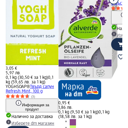
с фъстъц
Налич
Избе
3,05 €
5,97 лв.
0,1 kg (30,50 € за 1 kg)
0,1
kg (59,65 лв. за 1 kg)
YOGHSOAP®
Твърд сапун
Refresh Mint, 100 g
(3)
0,95 €
Информация за
1,86 лв.
продукт
0,1 kg (9,50 € за 1 kg)
0,1 kg
Налично за доставка
(18,58 лв. за 1 kg)
Изберете dm магазин