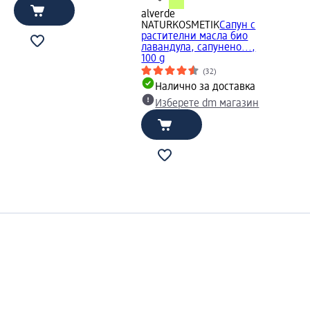
alverde
NATURKOSMETIK
Сапун с
растителни масла био
лавандула, сапунено...,
100 g
(32)
Налично за доставка
Изберете dm магазин