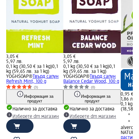
3,05 €
3,05 €
5,97 лв.
5,97 лв.
0,1 kg (30,50 € за 1 kg)
0,1
0,1 kg (30,50 € за 1 kg)
0,1
kg (59,65 лв. за 1 kg)
kg (59,65 лв. за 1 kg)
YOGHSOAP®
Твърд сапун
YOGHSOAP®
Твърд сапун
Refresh Mint, 100 g
Balance Cedar Wood, 100 g
(3)
(0)
0,95 €
Информация за
Информация за
1,86 лв.
продукт
продукт
0,1 kg (9
Налично за доставка
Налично за доставка
(18,58 лв
Изберете dm магазин
Изберете dm магазин
alverde
NATURK
растите