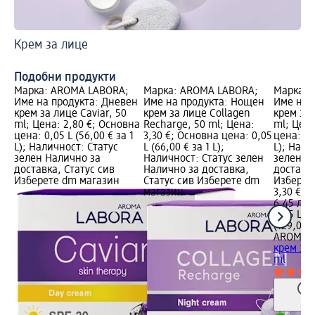
Крем за лице
Уп
Пе
Подобни продукти
Марка: AROMA LABORA;
Марка: AROMA LABORA;
Марка: 
Име на продукта: Дневен
Име на продукта: Нощен
Име на 
крем за лице Caviar, 50
крем за лице Collagen
крем за 
ml; Цена: 2,80 €; Основна
Recharge, 50 ml; Цена:
ml; Цена
цена: 0,05 L (56,00 € за 1
3,30 €; Основна цена: 0,05
цена: 0,0
L); Наличност: Статус
L (66,00 € за 1 L);
L); Нали
зелен Налично за
Наличност: Статус зелен
зелен Н
доставка, Статус сив
Налично за доставка,
доставка
Изберете dm магазин
Статус сив Изберете dm
Изберет
магазин
3,30 €
6,45 лв.
0,05 L (6
(129,08 л
AROMA 
крем за 
ml