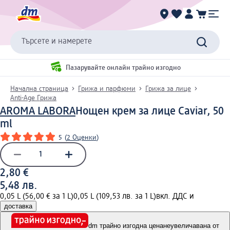
Търсете и намерете
Пазарувайте онлайн трайно изгодно
Начална страница
Грижа и парфюми
Грижа за лице
Anti-Age Грижа
AROMA LABORA
Нощен крем за лице Caviar, 50
ml
5
(
2 Оценки
)
2,80 €
5,48 лв.
0,05 L (56,00 € за 1 L)
0,05 L (109,53 лв. за 1 L)
вкл. ДДС и
доставка
dm трайно изгодна цена
неувеличавана от