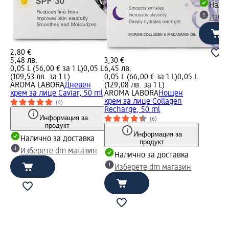
Налич
Избе
2,80 €
5,48 лв.
3,30 €
0,05 L (56,00 € за 1 L)
0,05 L
6,45 лв.
(109,53 лв. за 1 L)
0,05 L (66,00 € за 1 L)
0,05 L
AROMA LABORA
Дневен
(129,08 лв. за 1 L)
крем за лице Caviar, 50 ml
AROMA LABORA
Нощен
крем за лице Collagen
(4)
Recharge, 50 ml
Информация за
(6)
продукт
Информация за
Налично за доставка
продукт
Изберете dm магазин
Налично за доставка
Изберете dm магазин