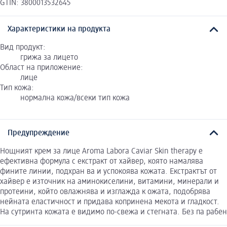
GTIN: 3800013532645
Характеристики на продукта
Вид продукт:
грижа за лицето
Област на приложение:
лице
Тип кожа:
нормална кожа/всеки тип кожа
Предупреждение
Нощният крем за лице Aroma Labora Caviar Skin therapy е
ефективна формула с екстракт от хайвер, която намалява
фините линии, подхран ва и успокоява кожата. Екстрактът от
хайвер е източник на аминокиселини, витамини, минерали и
протеини, който овлажнява и изглажда к ожата, подобрява
нейната еластичност и придава копринена мекота и гладкост.
На сутринта кожата е видимо по-свежа и стегната. Без па рабен