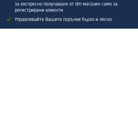
за експресно получаване от dm магазин само за
регистрирани клиенти.
Управлявайте Вашите поръчки бързо и лесно.
Регистрирайте се сега
Помощ
Предимства & Услуги
Център за обслужване на клиенти
Доставка & Изпращане
Връщане на стока
За dm концерна
За нас
Нашата отговорност
Работа в dm
Преса
Маршрут до Централен офис
dm Централен склад
Продуктов свят