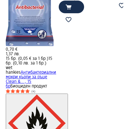
0,70 €
1,37 лв.
15 бр. (0,05 € за 1 бр.)
15
бр. (0,10 лв. за 1 бр.)
wet
hankies
Антибактериални
мокри кърпи за ръце
Clean &..., 15
бр
Биоциден продукт
(4)