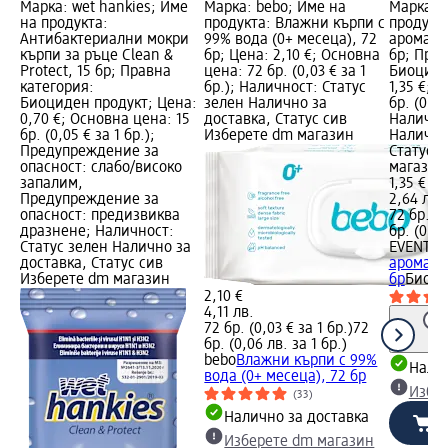
Марка: wet hankies; Име
Марка: bebo; Име на
Марка: 
на продукта:
продукта: Влажни кърпи с
продукт
Антибактериални мокри
99% вода (0+ месеца), 72
аромат 
кърпи за ръце Clean &
бр; Цена: 2,10 €; Основна
бр; Прав
Protect, 15 бр; Правна
цена: 72 бр. (0,03 € за 1
Биоциде
категория:
бр.); Наличност: Статус
1,35 €; 
Биоциден продукт; Цена:
зелен Налично за
бр. (0,02
0,70 €; Основна цена: 15
доставка, Статус сив
Налично
бр. (0,05 € за 1 бр.);
Изберете dm магазин
Налично
Предупреждение за
Статус 
опасност: слабо/високо
магазин
запалим,
1,35 €
Предупреждение за
2,64 лв.
опасност: предизвиква
72 бр. (0
дразнене; Наличност:
бр. (0,04
Статус зелен Налично за
EVENT
Мо
доставка, Статус сив
аромат 
Изберете dm магазин
бр
Биоци
2,10 €
4,11 лв.
72 бр. (0,03 € за 1 бр.)
72
бр. (0,06 лв. за 1 бр.)
bebo
Влажни кърпи с 99%
Налич
вода (0+ месеца), 72 бр
Избе
(33)
Налично за доставка
Изберете dm магазин