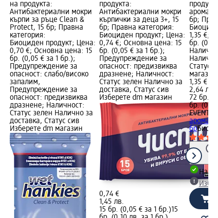
на продукта:
продукта:
продукт
Антибактериални мокри
Антибактериални мокри
аромат 
кърпи за ръце Clean &
кърпички за деца 3+, 15
бр; Прав
Protect, 15 бр; Правна
бр; Правна категория:
Биоциде
категория:
Биоциден продукт; Цена:
1,35 €; 
Биоциден продукт; Цена:
0,74 €; Основна цена: 15
бр. (0,02
0,70 €; Основна цена: 15
бр. (0,05 € за 1 бр.);
Налично
бр. (0,05 € за 1 бр.);
Предупреждение за
Налично
Предупреждение за
опасност: предизвиква
Статус 
опасност: слабо/високо
дразнене; Наличност:
магазин
запалим,
Статус зелен Налично за
1,35 €
Предупреждение за
доставка, Статус сив
2,64 лв.
опасност: предизвиква
Изберете dm магазин
72 бр. (0
дразнене; Наличност:
бр. (0,04
Статус зелен Налично за
EVENT
Мо
доставка, Статус сив
аромат 
Изберете dm магазин
бр
Биоци
Налич
Избе
0,74 €
1,45 лв.
15 бр. (0,05 € за 1 бр.)
15
бр. (0,10 лв. за 1 бр.)