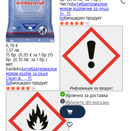
Чисто
Антибактериални
мокри кърпички за деца
3+, 15
бр
Биоциден продукт
(1)
0,70 €
1,37 лв.
15 бр. (0,05 € за 1 бр.)
15
бр. (0,10 лв. за 1 бр.)
wet
hankies
Антибактериални
мокри кърпи за ръце
Clean &..., 15
бр
Биоциден продукт
Информация за продукт
(4)
Налично за доставка
Изберете dm магазин