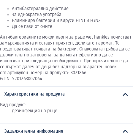
Антибактериално действие
За еднократна употреба
Елиминира бактерии и вируси H1N1 и H3N2
Да се пази от очите
Антибактериалните мокри кърпи за ръце wet hankies почистват
замърсяванията и оставят приятен, деликатен аромат. Те
предотвратяват появата на бактерии. Опаковката трябва да се
държи плътно затворена, за да могат ефективно да се
използват при следваща необходимост. Препоръчително е да
се държат далеч от деца без надзор на възрастен човек.
dm артикулен номер на продукта: 3021866
GTIN: 5201263007064
Характеристики на продукта
Вид продукт:
дезинфекция на ръце
Задължителна информация