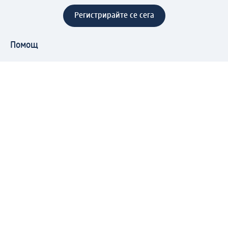
Регистрирайте се сега
Помощ
Предимства & Услуги
Център за обслужване на клиенти
Доставка & Изпращане
Връщане на стока
За dm концерна
За нас
Нашата отговорност
Работа в dm
Преса
Маршрут до Централен офис
dm Централен склад
Продуктов свят
dm Свят