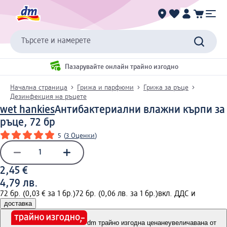
Търсете и намерете
Пазарувайте онлайн трайно изгодно
Начална страница
Грижа и парфюми
Грижа за ръце
Дезинфекция на ръцете
wet hankies
Антибактериални влажни кърпи за
ръце, 72 бр
5
(
3 Оценки
)
2,45 €
4,79 лв.
72 бр. (0,03 € за 1 бр.)
72 бр. (0,06 лв. за 1 бр.)
вкл. ДДС и
доставка
dm трайно изгодна цена
неувеличавана от