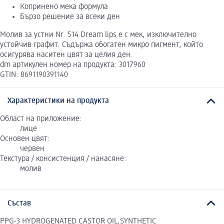
Копринено мека формула
Бързо решение за всеки ден
Молив за устни Nr. 514 Dream lips е с мек, изключително
устойчив графит. Съдържа обогатен микро пигмент, който
осигурява наситен цвят за целия ден.
dm артикулен номер на продукта: 3017960
GTIN: 8691190391140
Характеристики на продукта
Област на приложение:
лице
Основен цвят:
червен
Текстура / консистенция / нанасяне:
молив
Състав
PPG-3 HYDROGENATED CASTOR OIL,SYNTHETIC