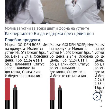
Молив за устни за всеки цвят и форма на устните
Съ
Как червилото Ви да издържи през целия ден
Пр
Подобни продукти
Марка: GOLDEN ROSE; Име
Марка: GOLDEN ROSE; Име
Марка: 
на продукта: Молив за
на продукта: Молив за
на прод
устни Nr. 513 Dream lips, 1
устни Nr. 510 Dream lips, 1
устни Nr
бр; Цена: 2,24 €; Основна
бр; Цена: 2,24 €; Основна
бр; Цена
цена: 1 бр. (2,24 € за 1
цена: 1 бр. (2,24 € за 1
цена: 1 б
бр.); Наличност: Статус
бр.); Наличност: Статус
бр.); На
зелен Налично за
зелен Налично за
зелен Н
доставка, Статус сив
доставка, Статус сив
доставка
Изберете dm магазин
Изберете dm магазин
Изберет
2,24 €
4,38 лв.
1 бр. (2,
(4,38 лв.