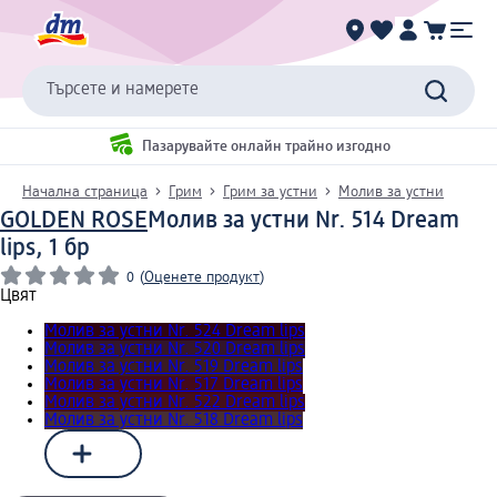
Търсете и намерете
Пазарувайте онлайн трайно изгодно
Начална страница
Грим
Грим за устни
Молив за устни
GOLDEN ROSE
Молив за устни Nr. 514 Dream
lips, 1 бр
0
(
Оценете продукт
)
Цвят
Молив за устни Nr. 524 Dream lips
Молив за устни Nr. 520 Dream lips
Молив за устни Nr. 519 Dream lips
Молив за устни Nr. 517 Dream lips
Молив за устни Nr. 522 Dream lips
Молив за устни Nr. 518 Dream lips