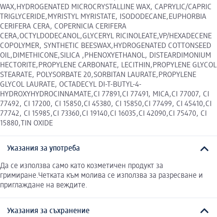
WAX,HYDROGENATED MICROCRYSTALLINE WAX, CAPRYLIC/CAPRIC
TRIGLYCERIDE,MYRISTYL MYRISTATE, ISODODECANE,EUPHORBIA
CERIFERA CERA, COPERNICIA CERIFERA
CERA,OCTYLDODECANOL,GLYCERYL RICINOLEATE,VP/HEXADECENE
COPOLYMER, SYNTHETIC BEESWAX,HYDROGENATED COTTONSEED
OIL,DIMETHICONE,SILICA ,PHENOXYETHANOL, DISTEARDIMONIUM
HECTORITE,PROPYLENE CARBONATE, LECITHIN,PROPYLENE GLYCOL
STEARATE, POLYSORBATE 20,SORBITAN LAURATE,PROPYLENE
GLYCOL LAURATE, OCTADECYL DI-T-BUTYL-4-
HYDROXYHYDROCINNAMATE,CI 77891,CI 77491, MICA,CI 77007, CI
77492, CI 17200, CI 15850,CI 45380, CI 15850,CI 77499, CI 45410,CI
77742, CI 15985,CI 73360,CI 19140,CI 16035,CI 42090,CI 75470, CI
15880,TIN OXIDE
Указания за употреба
Да се използва само като козметичен продукт за
гримиране.Четката към молива се използва за разресване и
приглаждане на веждите.
Указания за съхранение