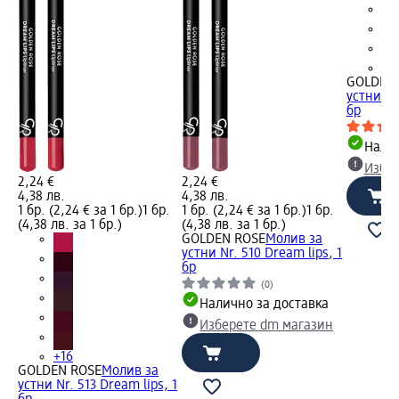
+1
GOLDEN
устни Nr
бр
Налич
Избе
2,24 €
2,24 €
4,38 лв.
4,38 лв.
1 бр. (2,24 € за 1 бр.)
1 бр.
1 бр. (2,24 € за 1 бр.)
1 бр.
(4,38 лв. за 1 бр.)
(4,38 лв. за 1 бр.)
GOLDEN ROSE
Молив за
устни Nr. 510 Dream lips, 1
бр
(0)
Налично за доставка
Изберете dm магазин
+16
GOLDEN ROSE
Молив за
устни Nr. 513 Dream lips, 1