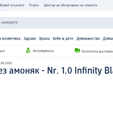
Живей осъзнато
Услуги
Център за обслужване на клиенти
и намерете
 козметика
Здраве
Храна
Бебе и дете
Домакинство
Дома
дно
dm babybonus
Безплатна доставка н
 за коса
з амоняк - Nr. 1.0 Infinity Bl