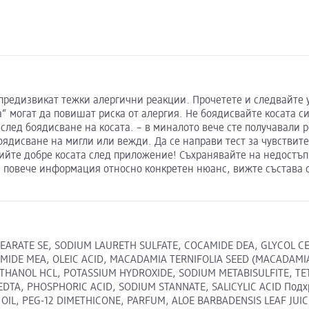
едизвикат тежки алергични реакции. Прочетете и следвайте ук
“ могат да повишат риска от алергия. Не боядисвайте косата си
 след боядисване на косата. – в миналото вече сте получавали 
боядисване на мигли или вежди. Да се направи тест за чувствите
змийте добре косата след приложение! Съхранявайте на недостъ
 повече информация относно конкретен нюанс, вижте състава о
EARATE SE, SODIUM LAURETH SULFATE, COCAMIDE DEA, GLYCOL CE
IDE MEA, OLEIC ACID, MACADAMIA TERNIFOLIA SEED (MACADAMIA
THANOL HCL, POTASSIUM HYDROXIDE, SODIUM METABISULFITE, TE
EDTA, PHOSPHORIC ACID, SODIUM STANNATE, SALICYLIC ACID Под
OIL, PEG-12 DIMETHICONE, PARFUM, ALOE BARBADENSIS LEAF JUICE