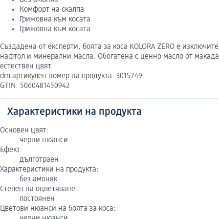
Без амоняк
Комфорт на скалпа
Грижовна към косата
Грижовна към косата
Създадена от експерти, боята за коса KOLORA ZERO е изключи
нафтол и минерални масла. Обогатена с ценно масло от макада
естествен цвят.
dm артикулен номер на продукта: 3015749
GTIN: 5060481450942
Характеристики на продукта
Основен цвят:
черни нюанси
Ефект:
дълготраен
Характеристики на продукта:
без амоняк
Степен на оцветяване:
постоянен
Цветови нюанси на боята за коса:
черни нюанси