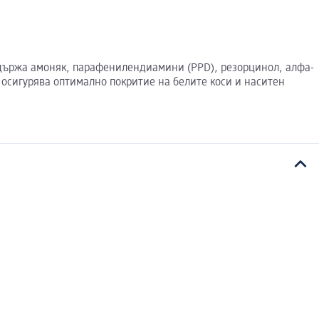
съдържа амоняк, парафенилендиамини (PPD), резорцинол, алфа-
 осигурява оптимално покритие на белите коси и наситен