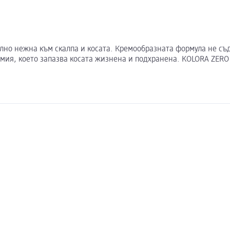
телно нежна към скалпа и косата. Кремообразната формула не 
мия, което запазва косата жизнена и подхранена. KOLORA ZERO