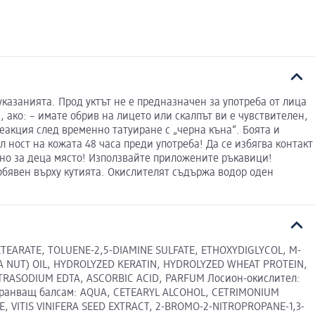
азанията. Прод уктът не е предназначен за употреба от лица
, ако: – имате обрив на лицето или скалпът ви е чувствителен,
реакция след временно татуиране с „черна къна“. Боята и
л ност на кожата 48 часа преди употреба! Да се избягва контакт
пно за деца място! Използвайте приложените ръкавици!
бявен върху кутията. Окислителят съдържа водор оден
TEARATE, TOLUENE-2,5-DIAMINE SULFATE, ETHOXYDIGLYCOL, M-
 NUT) OIL, HYDROLYZED KERATIN, HYDROLYZED WHEAT PROTEIN,
TRASODIUM EDTA, ASCORBIC ACID, PARFUM Лосион-окислител:
хранващ балсам: AQUA, CETEARYL ALCOHOL, CETRIMONIUM
, VITIS VINIFERA SEED EXTRACT, 2-BROMO-2-NITROPROPANE-1,3-