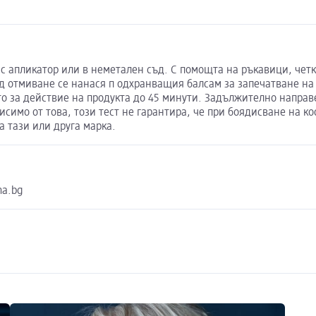
 с апликатор или в неметален съд. С помощта на ръкавици, четк
д отмиване се нанася п одхранващия балсам за запечатване на 
о за действие на продукта до 45 минути. Задължително направе
исимо от това, този тест не гарантира, че при боядисване на к
а тази или друга марка.
ma.bg