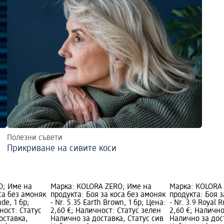
Полезни съвети
Прикриване на сивите коси
O; Име на
Марка: KOLORA ZERO; Име на
Марка: KOLORA 
са без амоняк
продукта: Боя за коса без амоняк
продукта: Боя з
nde, 1 бр;
- Nr. 5.35 Earth Brown, 1 бр; Цена:
- Nr. 3.9 Royal 
ност: Статус
2,60 €; Наличност: Статус зелен
2,60 €; Налично
оставка,
Налично за доставка, Статус сив
Налично за дос