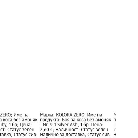
ZERO; Име на
Марка: KOLORA ZERO; Име на
Марка: KOL
а коса без амоняк
продукта: Боя за коса без амоняк
продукта: Б
Ruby, 1 бр; Цена:
- Nr. 9.1 Silver Ash, 1 бр; Цена:
- Nr. 6.3 A
ст: Статус зелен
2,60 €; Наличност: Статус зелен
2,60 €; Нал
тавка, Статус сив
Налично за доставка, Статус сив
Налично за