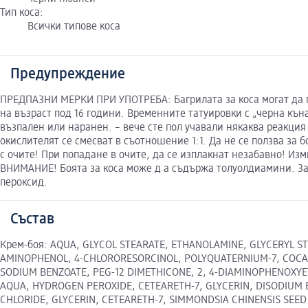
Тип коса:
Всички типове коса
Предупреждение
ПРЕДПАЗНИ МЕРКИ ПРИ УПОТРЕБА: Багрилата за коса могат да пр
на възраст под 16 години. Временните татуировки с „черна къна
възпален или наранен. – вече сте пол учавали някаква реакция
окислителят се смесват в съотношение 1:1. Да не се ползва за 
с очите! При попадане в очите, да се изплакнат незабавно! И
ВНИМАНИЕ! Боята за коса може д а съдържа толуолдиамини. За
пероксид.
Състав
Крем-боя: AQUA, GLYCOL STEARATE, ETHANOLAMINE, GLYCERYL ST
AMINOPHENOL, 4-CHLORORESORCINOL, POLYQUATERNIUM-7, COCAM
SODIUM BENZOATE, PEG-12 DIMETHICONE, 2, 4-DIAMINOPHENOXYE
AQUA, HYDROGEN PEROXIDE, CETEARETH-7, GLYCERIN, DISODIUM 
CHLORIDE, GLYCERIN, CETEARETH-7, SIMMONDSIA CHINENSIS SEED 