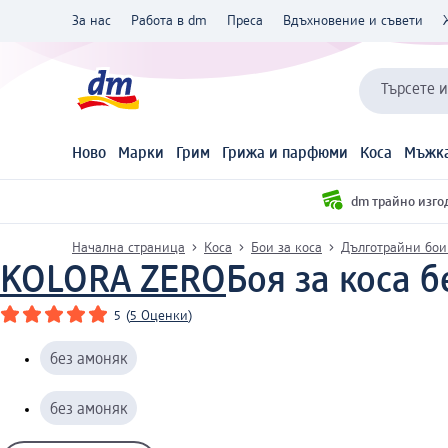
За нас
Работа в dm
Преса
Вдъхновение и съвети
Търсете 
Ново
Марки
Грим
Грижа и парфюми
Коса
Мъжка
dm трайно изго
Начална страница
Коса
Бои за коса
Дълготрайни бои
KOLORA ZERO
Боя за коса бе
5
(
5 Оценки
)
без амоняк
без амоняк