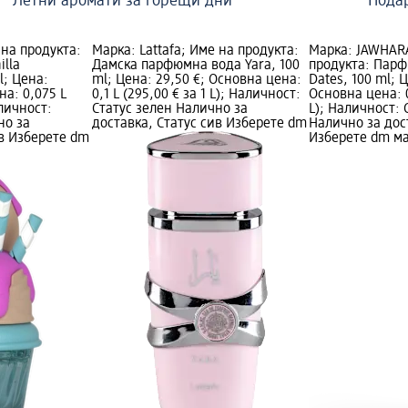
Летни аромати за горещи дни
Пода
 на продукта:
Марка: Lattafa; Име на продукта:
Марка: JAWHAR
lla
Дамска парфюмна вода Yara, 100
продукта: Пар
l; Цена:
ml; Цена: 29,50 €; Основна цена:
Dates, 100 ml; Ц
на: 0,075 L
0,1 L (295,00 € за 1 L); Наличност:
Основна цена: 0,
аличност:
Статус зелен Налично за
L); Наличност: 
но за
доставка, Статус сив Изберете dm
Налично за дос
ив Изберете dm
Изберете dm м