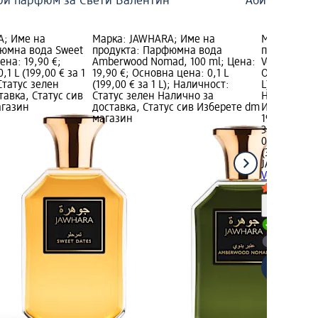
ри парфюм за Свети Валентин
Абитуриентс
A; Име на
Марка: JAWHARA; Име на
Марка: JAW
фюмна вода Sweet
продукта: Парфюмна вода
продукта: 
ена: 19,90 €;
Amberwood Nomad, 100 ml; Цена:
Velvet, 100 
1 L (199,00 € за 1
19,90 €; Основна цена: 0,1 L
Основна цен
Статус зелен
(199,00 € за 1 L); Наличност:
L); Налично
тавка, Статус сив
Статус зелен Налично за
Налично за
агазин
доставка, Статус сив Изберете dm
Изберете d
магазин
19,90 €
38,92 лв.
0,1 L (199,00
(389,21 лв. 
JAWHARA
Па
Velvet, 100 
Информ
Налично
Изберет