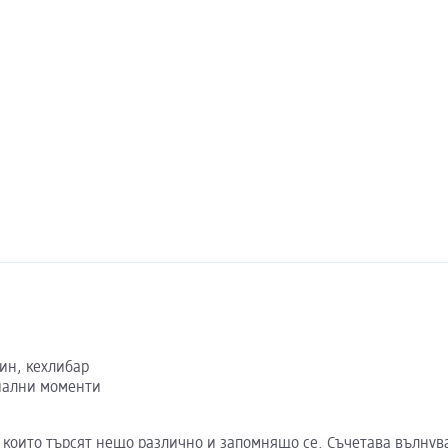
оин, кехлибар
иални моменти
 които търсят нещо различно и запомнящо се. Съчетава вълнув