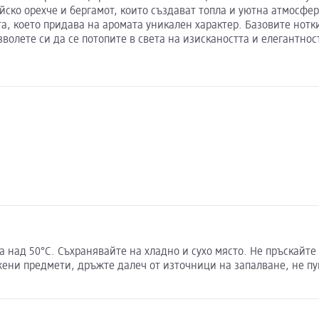
ско орехче и бергамот, които създават топла и уютна атмосфер
, което придава на аромата уникален характер. Базовите нотки,
волете си да се потопите в света на изискаността и елегантно
а над 50°C. Съхранявайте на хладно и сухо място. Не пръскайте
ни предмети, дръжте далеч от източници на запалване, не пуш