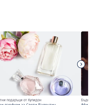
тни подаръци от Купидон
Бъдете неотра