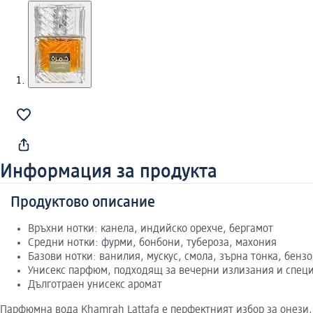
Информация за продукта
Продуктово описание
Връхни нотки: канела, индийско орехче, бергамот
Средни нотки: фурми, бонбони, тубероза, махония
Базови нотки: ванилия, мускус, смола, зърна тонка, бенз
Унисекс парфюм, подходящ за вечерни излизания и спец
Дълготраен унисекс аромат
Парфюмна вода Khamrah Lattafa е перфектният избор за онези,