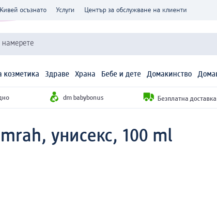
Живей осъзнато
Услуги
Център за обслужване на клиенти
и намерете
 козметика
Здраве
Храна
Бебе и дете
Домакинство
Дома
дно
dm babybonus
Безплатна доставка н
rah, унисекс, 100 ml