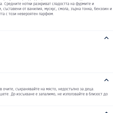
а. Средните нотки разкриват сладостта на фурмите и
 съставени от ванилия, мускус, смола, зърна тонка, бензоин и
стта с този невероятен парфюм.
 в очите, съхранявайте на място, недостъпно за деца.
ете. До изсъхване е запалимо, не използвайте в близост до