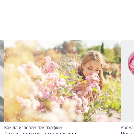
Как да изберем лек парфюм
Арома