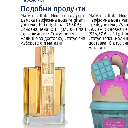
Парфюмът
Подобни продукти
Марка: Lattafa; Име на продукта:
Марка: Lattafa; Име
Дамска парфюмна вода Angham,
Парфюмна вода Vani
унисекс, 100 ml; Цена: 32,50 €;
Freak,унисекс, 75 m
Основна цена: 0,1 L (325,00 € за 1
39,50 €; Основна це
L); Наличност: Статус зелен
(526,67 € за 1 L); Н
Налично за доставка, Статус сив
Статус зелен Налич
Изберете dm магазин
доставка, Статус с
магазин