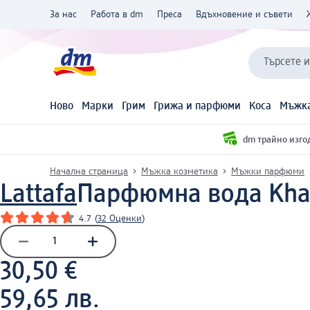
За нас
Работа в dm
Преса
Вдъхновение и съвети
Търсете 
Ново
Марки
Грим
Грижа и парфюми
Коса
Мъжка
dm трайно изго
Начална страница
Мъжка козметика
Мъжки парфюми
Lattafa
Парфюмна вода Kham
4.7
(
32 Оценки
)
30,50 €
59,65 лв.