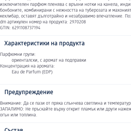
изключителен парфюм пленява с връхни нотки на канела, индий
бонбоните, комбинирани с нежността на туберозата и махонията
кехлибар, оставят дълготрайно и незабравимо впечатление. Поз
dm артикулен номер на продукта: 2970208
GTIN: 6291108737194
Характеристики на продукта
Парфюмни групи:
ориенталски, с аромат на подправки
Концентрация на аромата:
Eau de Parfum (EDP)
Предупреждение
Внимание: Да се пази от пряка слънчева светлина и температур
ЗАПАЛИМО: Не пръскайте върху открит пламък или други нажеже
огън или топлина.
Състав