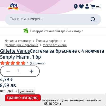
Търсете и намерете
Пазарувайте онлайн трайно изгодно
Начална страница
Грижа и парфюми
Депилация и бръснене
Мокро бръснене
Gillette Venus
Система за бръснене с 4 ножчета
Simply Miami, 1 бр
5
(
2 Оценки
)
4,39 €
8,59 лв.
вкл. ДДС и
доставка
dm трайно изгодна цена
неувеличавана от
05.10.2024 г.