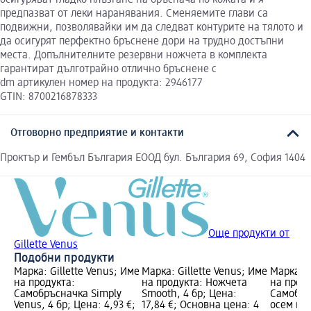
предпазват от леки наранявания. Сменяемите глави са
подвижни, позволявайки им да следват контурите на тялото и
да осигурят перфектно бръснене дори на трудно достъпни
места. Допълнителните резервни ножчета в комплекта
гарантират дълготрайно отлично бръснене с
dm артикулен номер на продукта: 2946177
GTIN: 8700216878333
Отговорно предприятие и контакти
Проктър и Гембъл България ЕООД бул. България 69, София 1404
Още продукти от
Gillette Venus
Подобни продукти
Марка: Gillette Venus; Име
Марка: Gillette Venus; Име
Марка: G
на продукта:
на продукта: Ножчета
на проду
Самобръсначка Simply
Smooth, 4 бр; Цена:
Самобръ
Venus, 4 бр; Цена: 4,93 €;
17,84 €; Основна цена: 4
осем нож