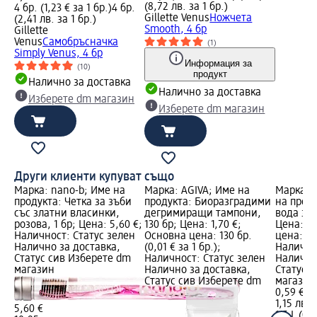
(8,72 лв. за 1 бр.)
4 бр. (1,23 € за 1 бр.)
4 бр.
Gillette Venus
Ножчета
(2,41 лв. за 1 бр.)
Smooth, 4 бр
Gillette
Venus
Самобръсначка
(1)
Simply Venus, 4 бр
Информация за
(10)
продукт
Налично за доставка
Налично за доставка
Изберете dm магазин
Изберете dm магазин
Други клиенти купуват също
Марка: nano-b; Име на
Марка: AGIVA; Име на
Марка: 
продукта: Четка за зъби
продукта: Биоразградими
на проду
със златни власинки,
дегримиращи тампони,
вода за 
розова, 1 бр; Цена: 5,60 €;
130 бр; Цена: 1,70 €;
Цена: 0,
Наличност: Статус зелен
Основна цена: 130 бр.
цена: 1,5
Налично за доставка,
(0,01 € за 1 бр.);
Налично
Статус сив Изберете dm
Наличност: Статус зелен
Налично
магазин
Налично за доставка,
Статус 
Статус сив Изберете dm
магазин
0,59 €
1,15 лв.
5,60 €
1,5 L (0,3