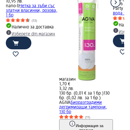
10,95 лв.
(0,76 лв.
nano-b
Четка за зъби със
Party D
златни власинки, розова,
вода за 
1 бр
(13)
Налич
Налично за доставка
Избе
Изберете dm магазин
магазин
1,70 €
3,32 лв.
130 бр. (0,01 € за 1 бр.)
130
бр. (0,02 лв. за 1 бр.)
AGIVA
Биоразградими
дегримиращи тампони,
130 бр
(11)
Информация за