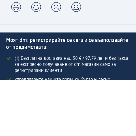
Моят dm: регистрирайте се сега и се възползвайте
от предимствата:
(1) Безплатна доставка над 50 € / 97,79 лв. и без такса
за експресно получаване от dm магазин само за
регистрирани клиенти.
Управлявайте Вашите поръчки бързо и лесно.
Регистрирайте се сега
Помощ
Предимства & Услуги