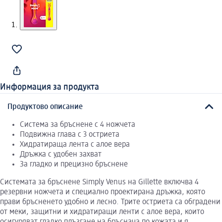
Информация за продукта
Продуктово описание
Система за бръснене с 4 ножчета
Подвижна глава с 3 остриета
Хидратираща лента с алое вера
Дръжка с удобен захват
За гладко и прецизно бръснене
Системата за бръснене Simply Venus на Gillette включва 4
резервни ножчета и специално проектирана дръжка, която
прави бръсненето удобно и лесно. Трите остриета са обградени
от меки, защитни и хидратиращи ленти с алое вера, които
осигуряват гладко плъзгане на бръснача по кожата и я