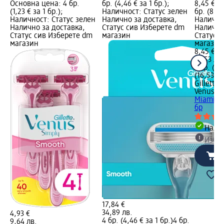
Основна цена: 4 бр.
бр. (4,46 € за 1 бр.);
8,45 €; 
(1,23 € за 1 бр.);
Наличност: Статус зелен
бр. (8,45
Наличност: Статус зелен
Налично за доставка,
Налично
Налично за доставка,
Статус сив Изберете dm
Налично
Статус сив Изберете dm
магазин
Статус 
магазин
магазин
8,45 €
16,53 лв.
1 бр. (8,
(16,53 лв
Gillette
Venus
Са
Miami с 
бр
Налич
Избе
17,84 €
34,89 лв.
4,93 €
4 бр. (4,46 € за 1 бр.)
4 бр.
9,64 лв.