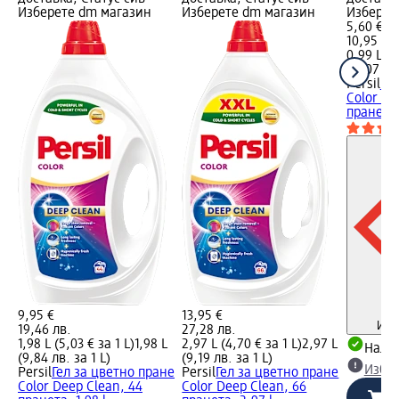
Изберете dm магазин
Изберете dm магазин
Изберет
5,60 €
10,95 лв
0,99 L (5
(11,07 лв
Persil
Ге
Color De
пранета,
9,95 €
13,95 €
Инф
19,46 лв.
27,28 лв.
1,98 L (5,03 € за 1 L)
1,98 L
2,97 L (4,70 € за 1 L)
2,97 L
Налич
(9,84 лв. за 1 L)
(9,19 лв. за 1 L)
Избе
Persil
Гел за цветно пране
Persil
Гел за цветно пране
Color Deep Clean, 44
Color Deep Clean, 66