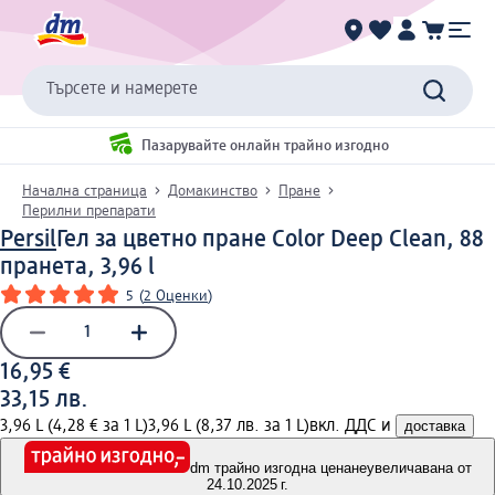
Търсете и намерете
Пазарувайте онлайн трайно изгодно
Начална страница
Домакинство
Пране
Перилни препарати
Persil
Гел за цветно пране Color Deep Clean, 88
пранета, 3,96 l
5
(
2 Оценки
)
16,95 €
33,15 лв.
3,96 L (4,28 € за 1 L)
3,96 L (8,37 лв. за 1 L)
вкл. ДДС и
доставка
dm трайно изгодна цена
неувеличавана от
24.10.2025 г.