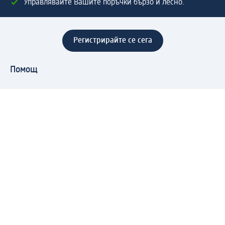
Управлявайте Вашите поръчки бързо и лесно.
Регистрирайте се сега
Помощ
Предимства & Услуги
Център за обслужване на клиенти
Доставка & Изпращане
Връщане на стока
За dm концерна
За нас
Нашата отговорност
Работа в dm
Преса
Маршрут до Централен офис
dm Централен склад
Продуктов свят
dm Свят