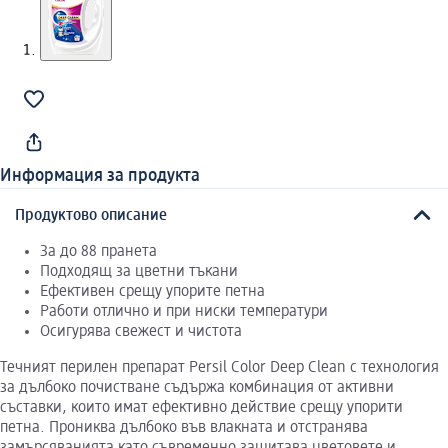
Информация за продукта
Продуктово описание
За до 88 пранета
Подходящ за цветни тъкани
Ефективен срещу упорите петна
Работи отлично и при ниски температури
Осигурява свежест и чистота
Течният перилен препарат Persil Color Deep Clean с технология
за дълбоко почистване съдържа комбинация от активни
съставки, които имат ефективно действие срещу упорити
петна. Прониква дълбоко във влакната и отстранява
замърсяванията като съвременно защитава цветовете и