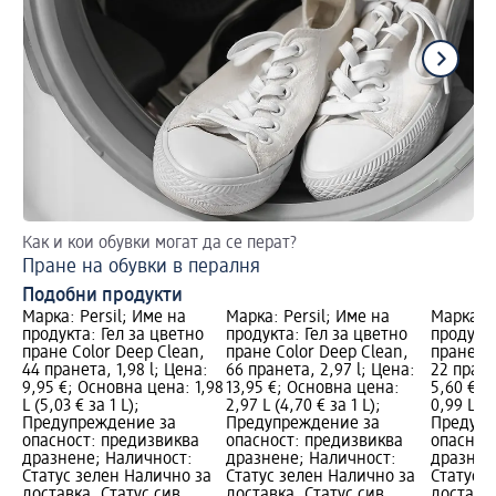
Как и кои обувки могат да се перат?
Ръ
Пране на обувки в пералня
На
Подобни продукти
Марка: Persil; Име на
Марка: Persil; Име на
Марка: P
продукта: Гел за цветно
продукта: Гел за цветно
продукта
пране Color Deep Clean,
пране Color Deep Clean,
пране Co
44 пранета, 1,98 l; Цена:
66 пранета, 2,97 l; Цена:
22 пране
9,95 €; Основна цена: 1,98
13,95 €; Основна цена:
5,60 €; 
L (5,03 € за 1 L);
2,97 L (4,70 € за 1 L);
0,99 L (5
Предупреждение за
Предупреждение за
Предупр
опасност: предизвиква
опасност: предизвиква
опаснос
дразнене; Наличност:
дразнене; Наличност:
дразнен
Статус зелен Налично за
Статус зелен Налично за
Статус 
доставка, Статус сив
доставка, Статус сив
доставка