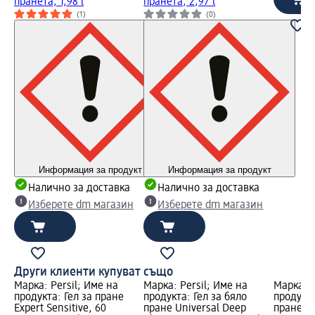
пранета, 1,98 l
пранета, 2,97 l
(1)
(0)
Информация за продукт
Информация за продукт
Налично за доставка
Налично за доставка
Изберете dm магазин
Изберете dm магазин
Други клиенти купуват също
Марка: Persil; Име на
Марка: Persil; Име на
Марка: S
продукта: Гел за пране
продукта: Гел за бяло
продукт
Expert Sensitive, 60
пране Universal Deep
пране Se