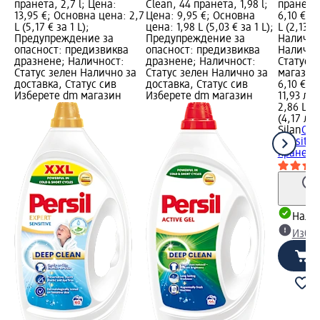
пранета, 2,7 l; Цена:
Clean, 44 пранета, 1,98 l;
пранета,
13,95 €; Основна цена: 2,7
Цена: 9,95 €; Основна
6,10 €; 
L (5,17 € за 1 L);
цена: 1,98 L (5,03 € за 1 L);
L (2,13 € 
Предупреждение за
Предупреждение за
Налично
опасност: предизвиква
опасност: предизвиква
Налично
дразнене; Наличност:
дразнене; Наличност:
Статус 
Статус зелен Налично за
Статус зелен Налично за
магазин
доставка, Статус сив
доставка, Статус сив
6,10 €
Изберете dm магазин
Изберете dm магазин
11,93 лв.
2,86 L (2
(4,17 лв.
Silan
Оме
Sensitive
пранета,
Налич
Избе