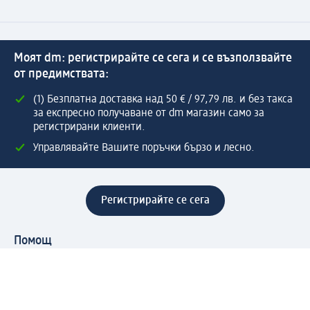
Моят dm: регистрирайте се сега и се възползвайте
от предимствата:
(1) Безплатна доставка над 50 € / 97,79 лв. и без такса
за експресно получаване от dm магазин само за
регистрирани клиенти.
Управлявайте Вашите поръчки бързо и лесно.
Регистрирайте се сега
Помощ
Предимства & Услуги
Център за обслужване на клиенти
Доставка & Изпращане
Връщане на стока