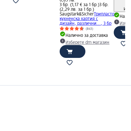
6,85 лв.
3 бр. (1,17 € за 1 бр.)
3 бр.
Инф
(2,29 лв. за 1 бр.)
Saugstark&Sicher
Трипластова
Налич
кухненска хартия с
дизайн, различни..., 3 бр
Избе
(843)
Налично за доставка
Изберете dm магазин