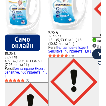
9,95 €
Инф
19,46 лв.
1,8 L (5,53 € за 1 L)
1,8 L
Налич
(10,82 лв. за 1 L)
Избе
Persil
Гел за пране Expert
Sensitive, 40 пранета, 1,8 l
18,36 €
(16)
35,91 лв.
4,5 L (4,08 € за 1 L)
4,5 L
(7,98 лв. за 1 L)
Persil
Гел за пране Expert
Sensitive, 100 пранета, 4,5
l
(7)