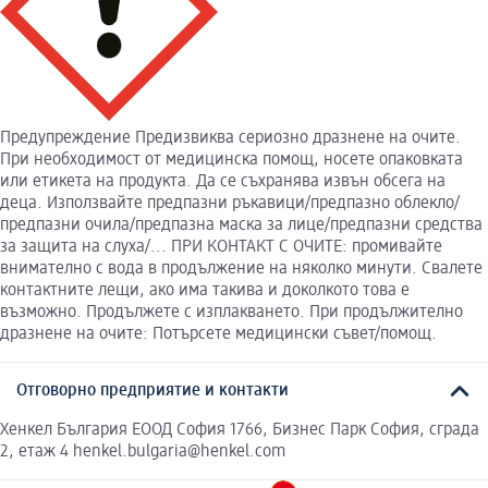
Предупреждение Предизвиква сериозно дразнене на очите.
При необходимост от медицинска помощ, носете опаковката
или етикета на продукта. Да се съхранява извън обсега на
деца. Използвайте предпазни ръкавици/предпазно облекло/
предпазни очила/предпазна маска за лице/предпазни средства
за защита на слуха/... ПРИ КОНТАКТ С ОЧИТЕ: промивайте
внимателно с вода в продължение на няколко минути. Свалете
контактните лещи, ако има такива и доколкото това е
възможно. Продължете с изплакването. При продължително
дразнене на очите: Потърсете медицински съвет/помощ.
Отговорно предприятие и контакти
Хенкел България ЕООД София 1766, Бизнес Парк София, сграда
2, етаж 4 henkel.bulgaria@henkel.com