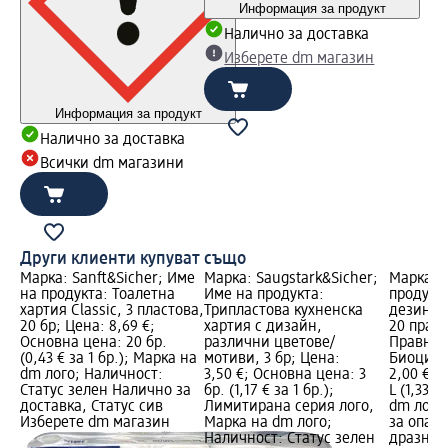
Информация за продукт
Налично за доставка
Изберете dm магазин
Информация за продукт
Налично за доставка
Всички dm магазини
Други клиенти купуват също
Марка: Sanft&Sicher; Име
Марка: Saugstark&Sicher;
Марка: 
на продукта: Тоалетна
Име на продукта:
продукта
хартия Classic, 3 пластова,
Трипластова кухненска
дезинфе
20 бр; Цена: 8,69 €;
хартия с дизайн,
20 пране
Основна цена: 20 бр.
различни цветове/
Правна 
(0,43 € за 1 бр.); Марка на
мотиви, 3 бр; Цена:
Биоциде
dm лого; Наличност:
3,50 €; Основна цена: 3
2,00 €; 
Статус зелен Налично за
бр. (1,17 € за 1 бр.);
L (1,33 €
доставка, Статус сив
Лимитирана серия лого,
dm лого
Изберете dm магазин
Марка на dm лого;
за опас
Наличност: Статус зелен
дразнен