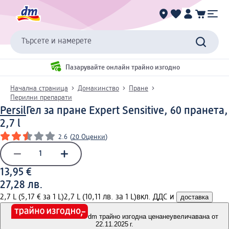
Търсете и намерете
Пазарувайте онлайн трайно изгодно
Начална страница
Домакинство
Пране
Перилни препарати
Persil
Гел за пране Expert Sensitive, 60 пранета,
2,7 l
2.6
(
20 Оценки
)
13,95 €
27,28 лв.
2,7 L (5,17 € за 1 L)
2,7 L (10,11 лв. за 1 L)
вкл. ДДС и
доставка
dm трайно изгодна цена
неувеличавана от
22.11.2025 г.