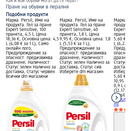
Как и кои обувки могат да се перат?
Ет
Пране на обувки в пералня
Пр
Подобни продукти
Марка: Persil; Име на
Марка: Persil; Име на
Марка: P
продукта: Гел за пране
продукта: Гел за пране
продукта
Expert Sensitive, 100
Expert Sensitive, 40
Expert Se
пранета, 4,5 l; Цена:
пранета, 1,8 l; Цена:
пранета,
18,36 €; Основна цена: 4,5
9,95 €; Основна цена: 1,8
5,60 €; 
L (4,08 € за 1 L); Само
L (5,53 € за 1 L);
L (6,22 €
онлайн лого;
Предупреждение за
Предупр
Предупреждение за
опасност: предизвиква
опаснос
опасност: предизвиква
дразнене; Наличност:
дразнен
дразнене; Наличност:
Статус зелен Налично за
Статус 
Статус зелен Налично за
доставка, Статус сив
доставка
доставка, Статус червен
Изберете dm магазин
Изберет
Всички dm магазини
5,60 €
10,95 лв
0,9 L (6,
(12,17 лв
Persil
Гел
Sensitiv
ml