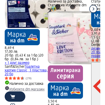
Налично за доставка,
Статус 
Статус сив Изберете dm
доставка
магазин
Изберет
2,00 €
3,91 лв.
1,5 L (1,3
(2,60 лв.
Denkmit
8,69 €
дезинфе
17,00 лв.
20 пране
20 бр. (0,43 € за 1 бр.)
20
пране
Би
бр. (0,84 лв. за 1 бр.)
+ 1 друг размер
Sanft&Sicher
Тоалетна
хартия Classic, 3 пластова,
20 бр
(278)
Налично за доставка
Изберете dm магазин
3,50 €