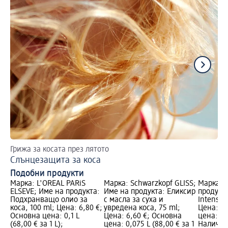
Грижа за косата през лятото
Ко
Слънцезащита за коса
Ко
Подобни продукти
Марка: L'ORÉAL PARiS
Марка: Schwarzkopf GLISS;
Марка: s
ELSEVE; Име на продукта:
Име на продукта: Еликсир
продукта
Подхранващо олио за
с масла за суха и
Intense 
коса, 100 ml; Цена: 6,80 €;
увредена коса, 75 ml;
Цена: 7,
Основна цена: 0,1 L
Цена: 6,60 €; Основна
цена: 0,1
(68,00 € за 1 L);
цена: 0,075 L (88,00 € за 1
Налично