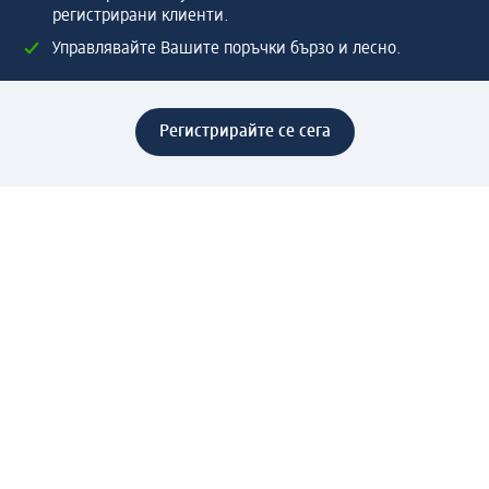
регистрирани клиенти.
Управлявайте Вашите поръчки бързо и лесно.
Регистрирайте се сега
Помощ
Предимства & Услуги
Център за обслужване на клиенти
Доставка & Изпращане
Връщане на стока
За dm концерна
За нас
Нашата отговорност
Работа в dm
Преса
Маршрут до Централен офис
dm Централен склад
Продуктов свят