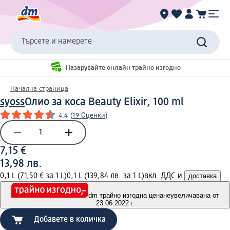
Търсете и намерете
Пазарувайте онлайн трайно изгодно
Начална страница
syoss
Олио за коса Beauty Elixir, 100 ml
4.4
(
19 Оценки
)
7,15 €
13,98 лв.
0,1 L (71,50 € за 1 L)
0,1 L (139,84 лв. за 1 L)
вкл. ДДС и
доставка
dm трайно изгодна цена
неувеличавана от
23.06.2022 г.
Добавете в количка