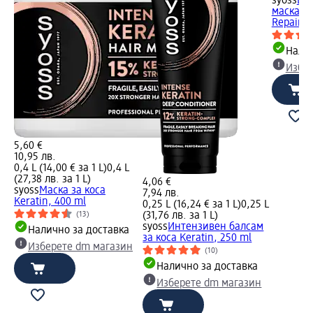
syoss
Въ
маска за
Repair, 
Налич
Избе
5,60 €
10,95 лв.
0,4 L (14,00 € за 1 L)
0,4 L
(27,38 лв. за 1 L)
4,06 €
syoss
Маска за коса
7,94 лв.
Keratin, 400 ml
0,25 L (16,24 € за 1 L)
0,25 L
(31,76 лв. за 1 L)
(13)
syoss
Интензивен балсам
Налично за доставка
за коса Keratin, 250 ml
Изберете dm магазин
(10)
Налично за доставка
Изберете dm магазин