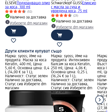
ELSEVE
Подхранващо олио
Schwarzkopf GLISS
Еликсир
за коса, 100 ml
с масла за суха и
увредена коса, 75 ml
(52)
(23)
Налично за доставка
Налично за доставка
Изберете dm магазин
Изберете dm магазин
Други клиенти купуват също
Марка: syoss; Име на
Марка: syoss; Име на
Марка: s
продукта: Маска за коса
продукта: Интензивен
продукт
Keratin, 400 ml; Цена:
балсам за коса Keratin,
Възстан
5,60 €; Основна цена: 0,4
250 ml; Цена: 4,06 €;
коса Int
L (14,00 € за 1 L);
Основна цена: 0,25 L
ml; Цена
Наличност: Статус зелен
(16,24 € за 1 L);
цена: 0,4
Налично за доставка,
Наличност: Статус зелен
Налично
Статус сив Изберете dm
Налично за доставка,
Налично
магазин
Статус сив Изберете dm
Статус 
магазин
магазин
5,60 €
10,95 лв
0,4 L (14
(27,38 лв