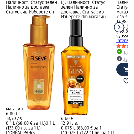
Наличност: Статус зелен
L); Наличност: Статус
Налично
Налично за доставка,
зелен Налично за
Статус 
Статус сив Изберете dm
доставка, Статус сив
магазин
Изберете dm магазин
7,15 €
13,98 лв.
0,1 L (71,
(139,84 л
syoss
Сер
Intense 
Налич
Избе
магазин
6,80 €
13,30 лв.
6,60 €
0,1 L (68,00 € за 1 L)
0,1 L
12,91 лв.
(133,00 лв. за 1 L)
0,075 L (88,00 € за 1
L'ORÉAL PARiS
L)
0,075 L (172,11 лв. за 1 L)