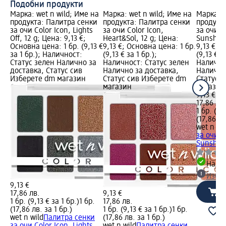
Подобни продукти
Марка: wet n wild; Име на
Марка: wet n wild; Име на
Марка: w
продукта: Палитра сенки
продукта: Палитра сенки
продукт
за очи Color Icon, Lights
за очи Color Icon,
за очи C
Off, 12 g; Цена: 9,13 €;
Heart&Sol, 12 g; Цена:
Sunshine
Основна цена: 1 бр. (9,13 €
9,13 €; Основна цена: 1 бр.
9,13 €; 
за 1 бр.); Наличност:
(9,13 € за 1 бр.);
(9,13 € з
Статус зелен Налично за
Наличност: Статус зелен
Налично
доставка, Статус сив
Налично за доставка,
Налично
Изберете dm магазин
Статус сив Изберете dm
Статус 
магазин
магазин
9,13 €
17,86 лв.
1 бр. (9,
(17,86 лв
wet n wi
за очи C
Sunshine
Налич
Избе
9,13 €
17,86 лв.
9,13 €
1 бр. (9,13 € за 1 бр.)
1 бр.
17,86 лв.
(17,86 лв. за 1 бр.)
1 бр. (9,13 € за 1 бр.)
1 бр.
wet n wild
Палитра сенки
(17,86 лв. за 1 бр.)
за очи Color Icon, Lights
wet n wild
Палитра сенки