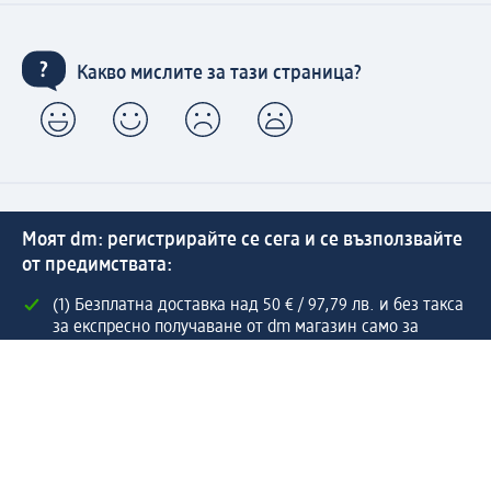
Какво мислите за тази страница?
Моят dm: регистрирайте се сега и се възползвайте
от предимствата:
(1) Безплатна доставка над 50 € / 97,79 лв. и без такса
за експресно получаване от dm магазин само за
регистрирани клиенти.
Управлявайте Вашите поръчки бързо и лесно.
Регистрирайте се сега