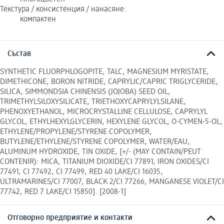
Текстура / консистенция / нанасяне:
компактен
Състав
SYNTHETIC FLUORPHLOGOPITE, TALC, MAGNESIUM MYRISTATE,
DIMETHICONE, BORON NITRIDE, CAPRYLIC/CAPRIC TRIGLYCERIDE,
SILICA, SIMMONDSIA CHINENSIS (JOJOBA) SEED OIL,
TRIMETHYLSILOXYSILICATE, TRIETHOXYCAPRYLYLSILANE,
PHENOXYETHANOL, MICROCRYSTALLINE CELLULOSE, CAPRYLYL
GLYCOL, ETHYLHEXYLGLYCERIN, HEXYLENE GLYCOL, O-CYMEN-5-OL,
ETHYLENE/PROPYLENE/STYRENE COPOLYMER,
BUTYLENE/ETHYLENE/STYRENE COPOLYMER, WATER/EAU,
ALUMINUM HYDROXIDE, TIN OXIDE, [+/- (MAY CONTAIN/PEUT
CONTENIR): MICA, TITANIUM DIOXIDE/CI 77891, IRON OXIDES/CI
77491, CI 77492, CI 77499, RED 40 LAKE/CI 16035,
ULTRAMARINES/CI 77007, BLACK 2/CI 77266, MANGANESE VIOLET/CI
77742, RED 7 LAKE/CI 15850]. [2008-1]
Отговорно предприятие и контакти