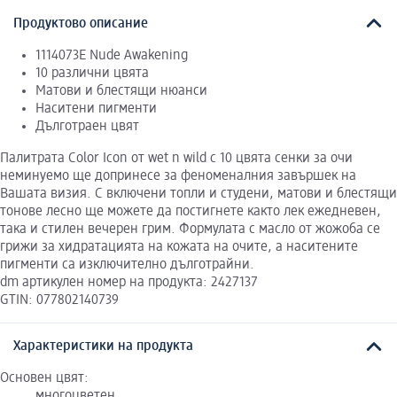
Продуктово описание
1114073E Nude Awakening
10 различни цвята
Матови и блестящи нюанси
Наситени пигменти
Дълготраен цвят
Палитрата Color Icon от wet n wild с 10 цвята сенки за очи
неминуемо ще допринесе за феноменалния завършек на
Вашата визия. С включени топли и студени, матови и блестящи
тонове лесно ще можете да постигнете както лек ежедневен,
така и стилен вечерен грим. Формулата с масло от жожоба се
грижи за хидратацията на кожата на очите, а наситените
пигменти са изключително дълготрайни.
dm артикулен номер на продукта: 2427137
GTIN: 077802140739
Характеристики на продукта
Основен цвят:
многоцветен