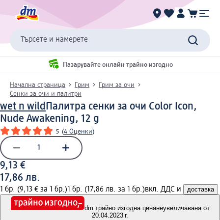
Търсете и намерете
Пазарувайте онлайн трайно изгодно
Начална страница
Грим
Грим за очи
Сенки за очи и палитри
wet n wild
Палитра сенки за очи Color Icon,
Nude Awakening, 12 g
5
(
4 Оценки
)
9,13 €
17,86 лв.
1 бр. (9,13 € за 1 бр.)
1 бр. (17,86 лв. за 1 бр.)
вкл. ДДС и
доставка
dm трайно изгодна цена
неувеличавана от
20.04.2023 г.