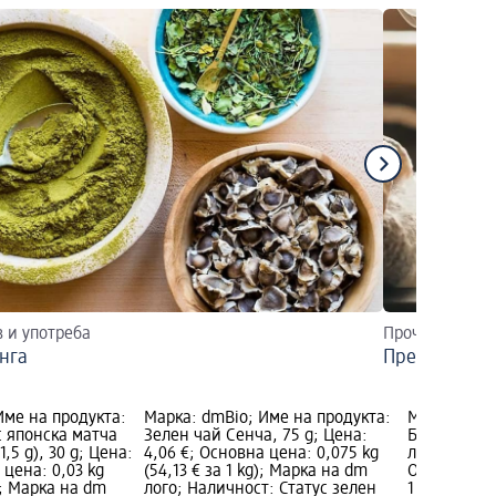
в и употреба
Прочетете тук
нга
Прекрасния 
Име на продукта:
Марка: dmBio; Име на продукта:
Марка: dmB
с японска матча
Зелен чай Сенча, 75 g; Цена:
Био зелен
1,5 g), 30 g; Цена:
4,06 €; Основна цена: 0,075 kg
лимон (20 x 
 цена: 0,03 kg
(54,13 € за 1 kg); Марка на dm
Основна цен
g); Марка на dm
лого; Наличност: Статус зелен
1 kg); Марк