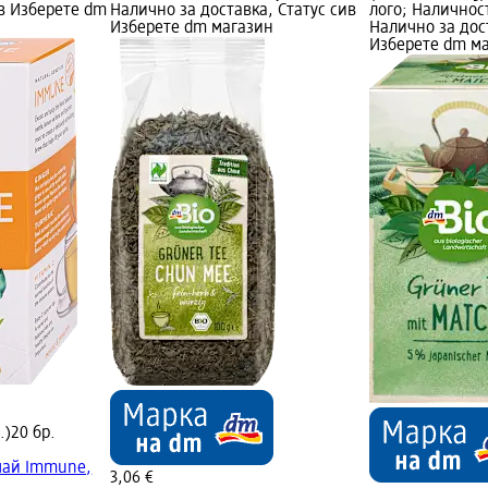
ив Изберете dm
Налично за доставка, Статус сив
лого; Наличност
Изберете dm магазин
Налично за дос
Изберете dm м
.)
20 бр.
чай Immune,
3,06 €