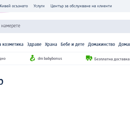
Живей осъзнато
Услуги
Център за обслужване на клиенти
и намерете
 козметика
Здраве
Храна
Бебе и дете
Домакинство
Дома
дно
dm babybonus
Безплатна доставка н
р