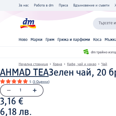
За нас
Работа в dm
Преса
Вдъхновение и съвети
Търсете 
Ново
Марки
Грим
Грижа и парфюми
Коса
Мъжка
dm трайно изго
Начална страница
Храна
Кафе, чай и какао
Чай
AHMAD TEA
Зелен чай, 20 б
5
(
3 Оценки
)
3,16 €
6,18 лв.