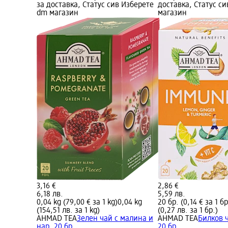
за доставка, Статус сив Изберете
доставка, Статус с
dm магазин
магазин
3,16 €
2,86 €
6,18 лв.
5,59 лв.
0,04 kg (79,00 € за 1 kg)
0,04 kg
20 бр. (0,14 € за 1 бр
(154,51 лв. за 1 kg)
(0,27 лв. за 1 бр.)
AHMAD TEA
Зелен чай с малина и
AHMAD TEA
Билков 
нар, 20 бр
20 бр