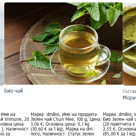
Био чай
Съста
Мори
 Име на
Марка: dmBio; Име на продукта:
Марка: dmBio; 
ай Immune, 20
Зелен чай Chun Mee, 100 g; Цена:
Био Зелен чай 
сновна цена:
3,06 €; Основна цена: 0,1 kg
(20 пакетчета х 
бр.); Наличност:
(30,60 € за 1 kg); Марка на dm
2,55 €; Основна
но за
лого; Наличност: Статус зелен
(85,00 € за 1 k