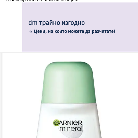
Разнообразни начини на плащане.
dm трайно изгодно
Цени, на които можете да разчитате!