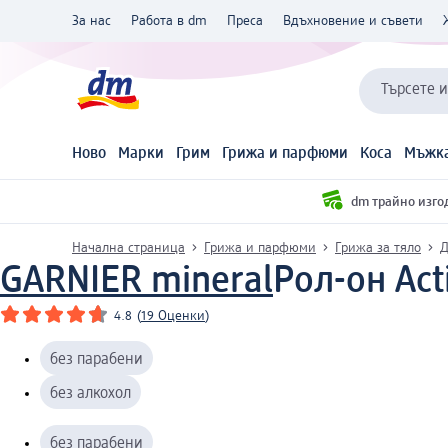
За нас
Работа в dm
Преса
Вдъхновение и съвети
Търсете 
Ново
Марки
Грим
Грижа и парфюми
Коса
Мъжка
dm трайно изго
Начална страница
Грижа и парфюми
Грижа за тяло
Д
GARNIER mineral
Рол-он Act
4.8
(
19 Оценки
)
без парабени
без алкохол
без парабени