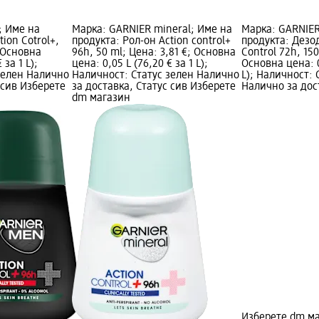
; Име на
Марка: GARNIER mineral; Име на
Марка: GARNIER
tion Cotrol+,
продукта: Рол-он Action control+
продукта: Дезо
; Основна
96h, 50 ml; Цена: 3,81 €; Основна
Control 72h, 150
 за 1 L);
цена: 0,05 L (76,20 € за 1 L);
Основна цена: 0,
зелен Налично
Наличност: Статус зелен Налично
L); Наличност: 
 сив Изберете
за доставка, Статус сив Изберете
Налично за дос
dm магазин
Изберете dm м