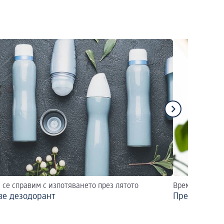
 се справим с изпотяването през лятото
Време да се п
ве дезодорант
Превърнете 