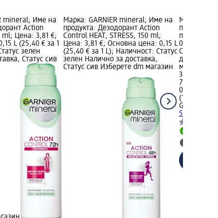
 mineral; Име на
Марка: GARNIER mineral; Име на
Марка: Gar
дорант Action
продукта: Дезодорант Action
продукта: Р
 ml; Цена: 3,81 €;
Control HEAT, STRESS, 150 ml;
ml; Цена: 3
15 L (25,40 € за 1
Цена: 3,81 €; Основна цена: 0,15 L
0,05 L (76,2
Статус зелен
(25,40 € за 1 L); Наличност: Статус
Статус зел
тавка, Статус сив
зелен Налично за доставка,
доставка, 
Статус сив Изберете dm магазин
магазин
3,81 €
7,45 лв.
0,05 L (76,2
(149,03 лв. 
Garnier Me
50 ml
Налично
Изберет
агазин