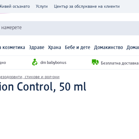
Живей осъзнато
Услуги
Център за обслужване на клиенти
и намерете
 козметика
Здраве
Храна
Бебе и дете
Домакинство
Дома
дно
dm babybonus
Безплатна доставка н
езодоранти, стикове и рол-они
ion Control, 50 ml