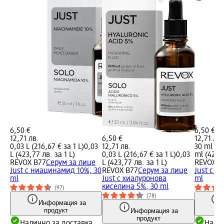
6,50 €
6,50 €
12,71 лв.
6,50 €
12,71 лв.
0,03 L (216,67 € за 1 L)
0,03
12,71 лв.
30 ml (21
L (423,77 лв. за 1 L)
0,03 L (216,67 € за 1 L)
0,03
ml (42,38
REVOX B77
Серум за лице
L (423,77 лв. за 1 L)
REVOX B
Just с ниацинамид 10%, 30
REVOX B77
Серум за лице
Just с в
ml
Just с хиалуронова
ml
киселина 5%, 30 ml
(97)
(78)
Информация за
продукт
Информация за
продукт
Налично за доставка
Налич