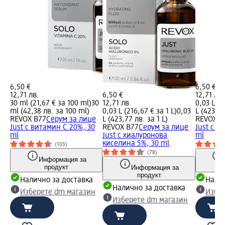
6,50 €
6,50 €
12,71 лв.
6,50 €
12,71 лв.
30 ml (21,67 € за 100 ml)
30
12,71 лв.
0,03 L (2
ml (42,38 лв. за 100 ml)
0,03 L (216,67 € за 1 L)
0,03
L (423,77
REVOX B77
Серум за лице
L (423,77 лв. за 1 L)
REVOX B
Just с витамин С 20%, 30
REVOX B77
Серум за лице
Just с н
ml
Just с хиалуронова
ml
киселина 5%, 30 ml
(103)
(78)
Информация за
продукт
Информация за
продукт
Налично за доставка
Налич
Налично за доставка
Изберете dm магазин
Избе
Изберете dm магазин