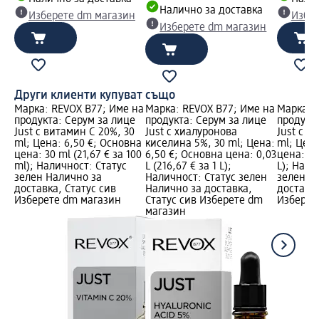
Налично за доставка
Изберете dm магазин
Избе
Изберете dm магазин
Други клиенти купуват също
Марка: REVOX B77; Име на
Марка: REVOX B77; Име на
Марка: 
продукта: Серум за лице
продукта: Серум за лице
продукта
Just с витамин С 20%, 30
Just с хиалуронова
Just с н
ml; Цена: 6,50 €; Основна
киселина 5%, 30 ml; Цена:
ml; Цена
цена: 30 ml (21,67 € за 100
6,50 €; Основна цена: 0,03
цена: 0,0
ml); Наличност: Статус
L (216,67 € за 1 L);
L); Нали
зелен Налично за
Наличност: Статус зелен
зелен Н
доставка, Статус сив
Налично за доставка,
доставка
Изберете dm магазин
Статус сив Изберете dm
Изберет
магазин