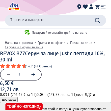
Търсете и намерете
Пазарувайте онлайн трайно изгодно
Начална страница
Грижа и парфюми
Грижа за лице
Серуми и ампули за лице
REVOX B77
Серум за лице Just с пептиди 10%,
30 ml
4.7
(
43 Оценки
)
6,50 €
12,71 лв.
0,03 L (216,67 € за 1 L)
0,03 L (423,77 лв. за 1 L)
вкл. ДДС и
доставка
dm трайно изгодна цена
неувеличавана от