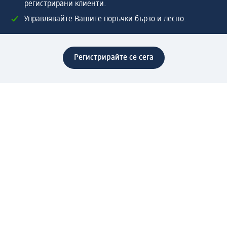
регистрирани клиенти.
Управлявайте Вашите поръчки бързо и лесно.
Регистрирайте се сега
Помощ
Предимства & Услуги
Център за обслужване на клиенти
Доставка & Изпращане
Връщане на стока
За dm концерна
За нас
Нашата отговорност
Работа в dm
Преса
Маршрут до Централен офис
dm Централен склад
Продуктов свят