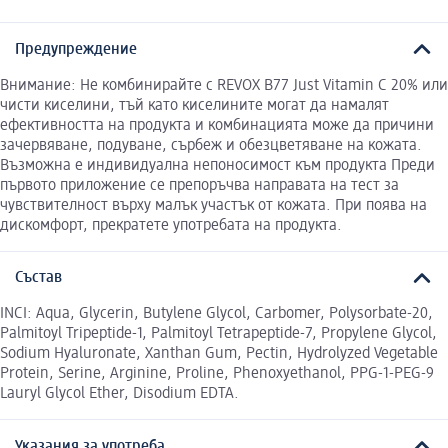
Предупреждение
Внимание: Не комбинирайте с REVOX B77 Just Vitamin C 20% или
чисти киселини, тъй като киселините могат да намалят
ефективността на продукта и комбинацията може да причини
зачервяване, подуване, сърбеж и обезцветяване на кожата.
Възможна е индивидуална непоносимост към продукта Преди
първото приложение се препоръчва направата на тест за
чувствителност върху малък участък от кожата. При поява на
дискомфорт, прекратете употребата на продукта.
Състав
INCI: Aqua, Glycerin, Butylene Glycol, Carbomer, Polysorbate-20,
Palmitoyl Tripeptide-1, Palmitoyl Tetrapeptide-7, Propylene Glycol,
Sodium Hyaluronate, Xanthan Gum, Pectin, Hydrolyzed Vegetable
Protein, Serine, Arginine, Proline, Phenoxyethanol, PPG-1-PEG-9
Lauryl Glycol Ether, Disodium EDTA.
Указания за употреба