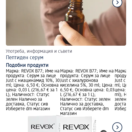
Употреба, информация и съвети
Бъ
Пептиден серум
Хи
Подобни продукти
Марка: REVOX B77; Име на
Марка: REVOX B77; Име на
Марка: 
продукта: Серум за лице
продукта: Серум за лице
продукта
Just с ниацинамид 10%, 30
Just с хиалуронова
Just с в
ml; Цена: 6,50 €; Основна
киселина 5%, 30 ml; Цена:
ml; Цена
цена: 0,03 L (216,67 € за 1
6,50 €; Основна цена: 0,03
цена: 30
L); Наличност: Статус
L (216,67 € за 1 L);
ml); Нал
зелен Налично за
Наличност: Статус зелен
зелен Н
доставка, Статус сив
Налично за доставка,
доставка
Изберете dm магазин
Статус сив Изберете dm
Изберет
магазин