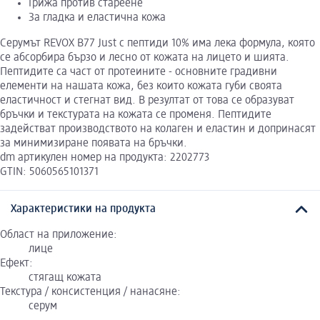
Грижа против стареене
За гладка и еластична кожа
Серумът REVOX B77 Just с пептиди 10% има лека формула, която
се абсорбира бързо и лесно от кожата на лицето и шията.
Пептидите са част от протеините - основните градивни
елементи на нашата кожа, без които кожата губи своята
еластичност и стегнат вид. В резултат от това се образуват
бръчки и текстурата на кожата се променя. Пептидите
задействат производството на колаген и еластин и допринасят
за минимизиране появата на бръчки.
dm артикулен номер на продукта: 2202773
GTIN: 5060565101371
Характеристики на продукта
Област на приложение:
лице
Ефект:
стягащ кожата
Текстура / консистенция / нанасяне:
серум