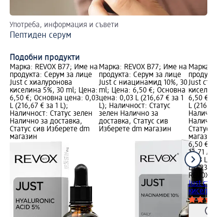
Употреба, информация и съвети
Уп
Пептиден серум
Ба
Подобни продукти
Марка: REVOX B77; Име на
Марка: REVOX B77; Име на
Марка: 
продукта: Серум за лице
продукта: Серум за лице
продукта
Just с хиалуронова
Just с ниацинамид 10%, 30
Just със
киселина 5%, 30 ml; Цена:
ml; Цена: 6,50 €; Основна
киселина
6,50 €; Основна цена: 0,03
цена: 0,03 L (216,67 € за 1
6,50 €; 
L (216,67 € за 1 L);
L); Наличност: Статус
L (216,67
Наличност: Статус зелен
зелен Налично за
Налично
Налично за доставка,
доставка, Статус сив
Налично
Статус сив Изберете dm
Изберете dm магазин
Статус 
магазин
магазин
6,50 €
12,71 лв.
0,03 L (2
L (423,77
REVOX B
Just със
киселина