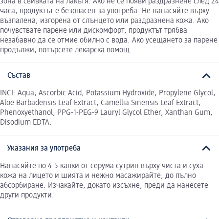
зона в свивката на лакътя. Ако не се появи раздразнене след 24
часа, продуктът е безопасен за употреба. Не нанасяйте върху
възпалена, изгорена от слънцето или раздразнена кожа. Ако
почувствате парене или дискомфорт, продуктът трябва
незабавно да се отмие обилно с вода. Ако усещането за парене
продължи, потърсете лекарска помощ.
Състав
INCI: Aqua, Ascorbic Acid, Potassium Hydroxide, Propylene Glycol,
Aloe Barbadensis Leaf Extract, Camellia Sinensis Leaf Extract,
Phenoxyethanol, PPG-1-PEG-9 Lauryl Glycol Ether, Xanthan Gum,
Disodium EDTA.
Указания за употреба
Нанасяйте по 4-5 капки от серума сутрин върху чиста и суха
кожа на лицето и шията и нежно масажирайте, до пълно
абсорбиране. Изчакайте, докато изсъхне, преди да нанесете
други продукти.