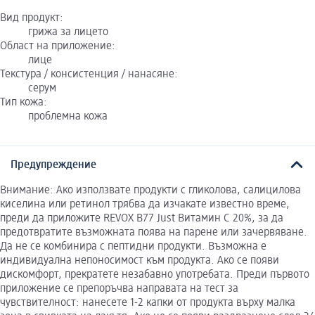
Вид продукт:
грижа за лицето
Област на приложение:
лице
Текстура / консистенция / нанасяне:
серум
Тип кожа:
проблемна кожа
Предупреждение
Внимание: Ако използвате продукти с гликолова, салицилова
киселина или ретинол трябва да изчакате известно време,
преди да приложите REVOX B77 Just Витамин С 20%, за да
предотвратите възможната поява на парене или зачервяване.
Да не се комбинира с пептидни продукти. Възможна е
индивидуална непоносимост към продукта. Ако се появи
дискомфорт, прекратете незабавно употребата. Преди първото
приложение се препоръчва направата на тест за
чувствителност: нанесете 1-2 капки от продукта върху малка