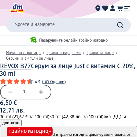
Търсете и намерете
Пазарувайте онлайн трайно изгодно
Начална страница
Грижа и парфюми
Грижа за лице
Серуми и ампули за лице
REVOX B77
Серум за лице Just с витамин С 20%,
30 ml
4.5
(
103 Оценки
)
6,50 €
12,71 лв.
30 ml (21,67 € за 100 ml)
30 ml (42,38 лв. за 100 ml)
вкл. ДДС и
доставка
dm трайно изгодна цена
неувеличавана от