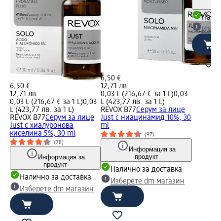
Налич
Избе
6,50 €
6,50 €
12,71 лв.
12,71 лв.
0,03 L (216,67 € за 1 L)
0,03
0,03 L (216,67 € за 1 L)
0,03
L (423,77 лв. за 1 L)
L (423,77 лв. за 1 L)
REVOX B77
Серум за лице
REVOX B77
Серум за лице
Just с ниацинамид 10%, 30
Just с хиалуронова
ml
киселина 5%, 30 ml
(97)
(78)
Информация за
продукт
Информация за
продукт
Налично за доставка
Налично за доставка
Изберете dm магазин
Изберете dm магазин