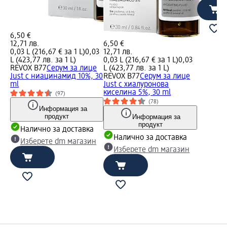
6,50 €
12,71 лв.
6,50 €
0,03 L (216,67 € за 1 L)
0,03
12,71 лв.
L (423,77 лв. за 1 L)
0,03 L (216,67 € за 1 L)
0,03
REVOX B77
Серум за лице
L (423,77 лв. за 1 L)
Just с ниацинамид 10%, 30
REVOX B77
Серум за лице
ml
Just с хиалуронова
киселина 5%, 30 ml
(97)
(78)
Информация за
продукт
Информация за
продукт
Налично за доставка
Налично за доставка
Изберете dm магазин
Изберете dm магазин