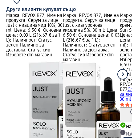
Други клиенти купуват също
Марка: REVOX B77; Име на
Марка: REVOX B77; Име на
Марка: 
продукта: Серум за лице
продукта: Серум за лице
продукт
Just с ниацинамид 10%, 30
Just с хиалуронова
крем за 
ml; Цена: 6,50 €; Основна
киселина 5%, 30 ml; Цена:
Sun Shie
цена: 0,03 L (216,67 € за 1
6,50 €; Основна цена: 0,03
Цена: 6,
L); Наличност: Статус
L (216,67 € за 1 L);
цена: 30
зелен Налично за
Наличност: Статус зелен
ml); Нал
доставка, Статус сив
Налично за доставка,
зелен Н
Изберете dm магазин
Статус сив Изберете dm
доставка
магазин
Изберет
6,50 €
12,71 лв.
30 ml (21
ml (42,38
REVOX
B77
Слън
за лице J
30 ml
Налич
Избе