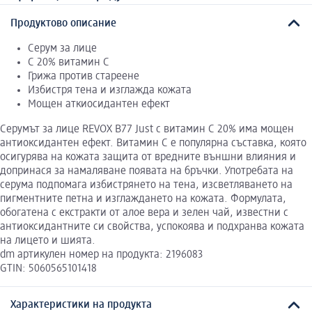
Продуктово описание
Серум за лице
С 20% витамин С
Грижа против стареене
Избистря тена и изглажда кожата
Мощен аткиосидантен ефект
Серумът за лице REVOX B77 Just с витамин С 20% има мощен
антиоксидантен ефект. Витамин С е популярна съставка, която
осигурява на кожата защита от вредните външни влияния и
допринася за намаляване появата на бръчки. Употребата на
серума подпомага избистрянето на тена, изсветляването на
пигментните петна и изглаждането на кожата. Формулата,
обогатена с екстракти от алое вера и зелен чай, известни с
антиоксидантните си свойства, успокоява и подхранва кожата
на лицето и шията.
dm артикулен номер на продукта: 2196083
GTIN: 5060565101418
Характеристики на продукта