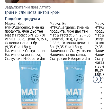
Задължителни през лятото
Пе
Грим и слънцезащитен крем
Бл
Подобни продукти
Марка: Bell
Марка: Bell
Марка: B
HYPOAllergenic; Име на
HYPOAllergenic; Име на
HYPOAlle
продукта: Фон дьо тен
продукта: Фон дьо тен
продукт
Mat & Protect SPF 25 - 01
Mat & Protect SPF 25 - 06
Mat & Pr
Vanilla, 30 g; Цена: 9,35 €;
Caramel, 30 g; Цена:
Beige, 30
Основна цена: 1 бр.
9,35 €; Основна цена: 1
Основна 
(9,35 € за 1 бр.);
бр. (9,35 € за 1 бр.);
(9,35 € з
Наличност: Статус зелен
Наличност: Статус зелен
Налично
Налично за доставка,
Налично за доставка,
Налично
Статус сив Изберете dm
Статус сив Изберете dm
Статус 
магазин
9,35 €
18,29 лв
1 бр. (9,
(18,29 лв