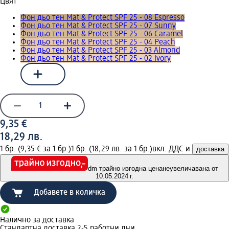
Цвят
Фон дьо тен Mat & Protect SPF 25 - 08 Espresso
Фон дьо тен Mat & Protect SPF 25 - 07 Sunny
Фон дьо тен Mat & Protect SPF 25 - 06 Caramel
Фон дьо тен Mat & Protect SPF 25 - 04 Peach
Фон дьо тен Mat & Protect SPF 25 - 03 Almond
Фон дьо тен Mat & Protect SPF 25 - 02 Ivory
9,35 €
18,29 лв.
1 бр. (9,35 € за 1 бр.)
1 бр. (18,29 лв. за 1 бр.)
вкл. ДДС и
доставка
dm трайно изгодна цена
неувеличавана от
10.05.2024 г.
Добавете в количка
Налично за доставка
Стандартна доставка 2-5 работни дни