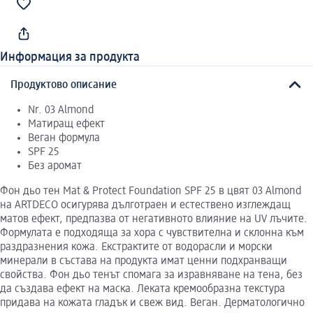
Информация за продукта
Продуктово описание
Nr. 03 Almond
Матиращ ефект
Веган формула
SPF 25
Без аромат
Фон дьо тен Mat & Protect Foundation SPF 25 в цвят 03 Almond
на ARTDECO осигурява дълготраен и естественo изглеждащ
матов ефект, предпазва от негативното влияние на UV лъчите.
Формулата е подходяща за хора с чувствителна и склонна към
раздразнения кожа. Екстрактите от водорасли и морски
минерали в състава на продукта имат ценни подхранващи
свойства. Фон дьо тенът спомага за изравняване на тена, без
да създава ефект на маска. Леката кремообразна текстура
придава на кожата гладък и свеж вид. Веган. Дерматологично