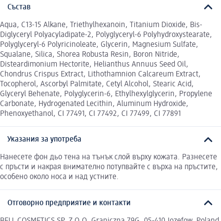
Състав
Aqua, C13-15 Alkane, Triethylhexanoin, Titanium Dioxide, Bis-
Diglyceryl Polyacyladipate-2, Polyglyceryl-6 Polyhydroxystearate,
Polyglyceryl-6 Polyricinoleate, Glycerin, Magnesium Sulfate,
Squalane, Silica, Shorea Robusta Resin, Boron Nitride,
Disteardimonium Hectorite, Helianthus Annuus Seed Oil,
Chondrus Crispus Extract, Lithothamnion Calcareum Extract,
Tocopherol, Ascorbyl Palmitate, Cetyl Alcohol, Stearic Acid,
Glyceryl Behenate, Polyglycerin-6, Ethylhexylglycerin, Propylene
Carbonate, Hydrogenated Lecithin, Aluminum Hydroxide,
Phenoxyethanol, CI 77491, CI 77492, CI 77499, CI 77891
Указания за употреба
Нанесете фон дьо тена на тънък слой върху кожата. Разнесете
с пръсти и накрая внимателно потупвайте с върха на пръстите,
особено около носа и над устните.
Отговорно предприятие и контакти
BELL COSMETICS SP. Z O.O. Graniczna 79G, 05-410 Jozefow, Poland