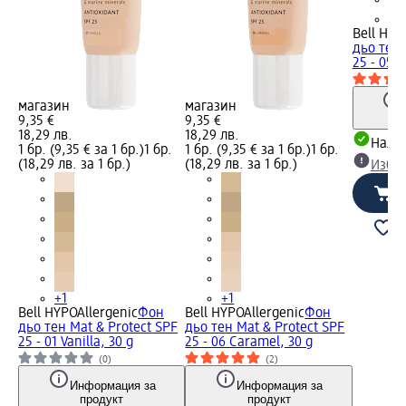
+1
Bell HYP
дьо тен 
25 - 05 B
магазин
магазин
9,35 €
9,35 €
18,29 лв.
18,29 лв.
Налич
1 бр. (9,35 € за 1 бр.)
1 бр.
1 бр. (9,35 € за 1 бр.)
1 бр.
(18,29 лв. за 1 бр.)
(18,29 лв. за 1 бр.)
Избе
+1
+1
Bell HYPOAllergenic
Фон
Bell HYPOAllergenic
Фон
дьо тен Mat & Protect SPF
дьо тен Mat & Protect SPF
25 - 01 Vanilla, 30 g
25 - 06 Caramel, 30 g
(0)
(2)
Информация за
Информация за
продукт
продукт