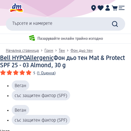
Търсете и намерете
Пазарувайте онлайн трайно изгодно
Начална страница
Грим
Тен
Фон дьо тен
Bell HYPOAllergenic
Фон дьо тен Mat & Protect
SPF 25 - 03 Almond, 30 g
5
(
1 Оценка
)
Веган
със защитен фактор (SPF)
Веган
със защитен фактор (SPF)