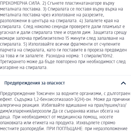
ПРЕКОМЕРНА СИЛА. 2) Сгънете пластинатанагоре върху
металната поставка. 3) Спиралата се поставя върху върха на
металната поставка чрез използване на разрезите,
разположени в центъра на спиралата. 4) Запалете края на
спиралата. След няколко секунди проверете дали пламъкът е
угаснал и дали спиралата тлее и отделя дим. Защитата срещу
комари започва приблизително 15 минути след запалване на
спиралата. 5) Използвайте всички фрагменти от счупените
парчета на спиралата, като ги поставите в прореза предвиден
за това и ги запалете. Разходна норма: 1 спирали/10m2.
Третирането може да бъде повторено при необходимост след
изгаряне на спиралата.
Предупреждения за опасност
Предупреждение Токсичен за водните организми, с дълготраен
ефект. Съдържа 1,2-бензисотиазаол-3(2H)-он. Може да причини
алергична реакция. Избягвайте вдишване на прах/пушек/газ/
дим/изпарения/аерозоли Да се съхранява извън обсега на
деца. При необходимост от медицинска помощ, носете
опаковката или етикета на продукта. Изхвърлете спрямо
местните разпоредби. ПРИ ПОГЛЪЩАНЕ: при неразположение