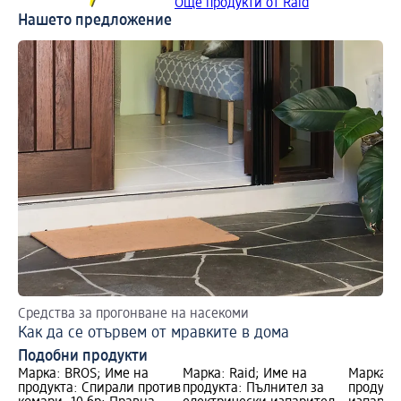
Още продукти от Raid
Нашето предложение
Средства за прогонване на насекоми
Ка
Как да се отървем от мравките в дома
Хр
Подобни продукти
Марка: BROS; Име на
Марка: Raid; Име на
Марка: R
продукта: Спирали против
продукта: Пълнител за
продукт