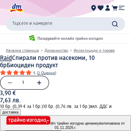
Търсете и намерете
Пазарувайте онлайн трайно изгодно
Начална страница
Домакинство
Инсектициди и торове
Raid
Спирали против насекоми, 10
бр
Биоциден продукт
5
(
2 Оценки
)
3,90 €
7,63 лв.
10 бр. (0,39 € за 1 бр.)
10 бр. (0,76 лв. за 1 бр.)
вкл. ДДС и
доставка
dm трайно изгодна цена
неувеличавана от
01.11.2025 г.