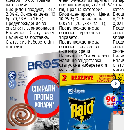
комари, 10 бр; Правна
електрически изпарител
изпарит
категория:
против комари, 2x27ml, 54
с пълнит
Биоциден продукт; Цена:
ml; Правна категория:
категори
2,84 €; Основна цена: 10
Биоциден продукт; Цена:
Биоциде
бр. (0,28 € за 1 бр.);
10,95 €; Основна цена:
6,13 €; 
Предупреждение за
0,054 L (202,78 € за 1 L);
0,021 L (
опасност: взривоопасен;
Предупреждение за
Предупр
Наличност: Статус зелен
опасност: вреден за
опасност
Налично за доставка,
здравето,
здравет
Статус сив Изберете dm
Предупреждение за
Предупр
магазин
опасност: опасен за
опасност
околната среда;
околнат
Наличност: Статус зелен
Налично
Налично за доставка,
Налично
Статус сив Изберете dm
Статус 
магазин
магазин
6,13 €
11,99 лв.
0,021 L (
L)
0,021 L
Raid
Еле
изпарит
с пълнит
бр
Биоци