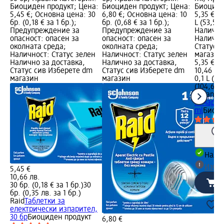
Биоциден продукт; Цена:
Биоциден продукт; Цена:
Биоциде
5,45 €; Основна цена: 30
6,80 €; Основна цена: 10
5,35 €; 
бр. (0,18 € за 1 бр.);
бр. (0,68 € за 1 бр.);
L (53,50 
Предупреждение за
Предупреждение за
Налично
опасност: опасен за
опасност: опасен за
Налично
околната среда;
околната среда;
Статус 
Наличност: Статус зелен
Наличност: Статус зелен
магазин
Налично за доставка,
Налично за доставка,
5,35 €
Статус сив Изберете dm
Статус сив Изберете dm
10,46 лв
магазин
магазин
0,1 L (53
(104,64 л
Autan
Ло
комари f
ml
Биоци
Налич
Избе
5,45 €
10,66 лв.
30 бр. (0,18 € за 1 бр.)
30
бр. (0,35 лв. за 1 бр.)
Raid
Таблетки за
електрически изпарител,
30 бр
Биоциден продукт
6,80 €