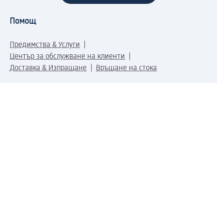
Помощ
Предимства & Услуги
Център за обслужване на клиенти
Доставка & Изпращане
Връщане на стока
За dm концерна
За нас
Нашата отговорност
Работа в dm
Преса
Маршрут до Централен офис
dm Централен склад
Продуктов свят
dm Свят