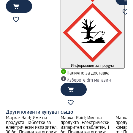
Информация за продукт
Налично за доставка
Изберете dm магазин
Други клиенти купуват също
Марка: Raid; Име на
Марка: Raid; Име на
Марка: 
продукта: Таблетки за
продукта: Електрически
продукт
електрически изпарител,
изпарител с таблетки, 1
комари f
30 бр; Правна категория:
бр; Правна категория:
ml; Прав