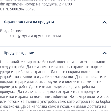
dm артикулен номер на продукта: 2141700
GTIN: 5000204160420
Характеристики на продукта
Въздействие:
срещу мухи и други насекоми
Предупреждение
Не оставяйте спиралата без наблюдение и загасете напълно
след употреба. Да се изнесат или покрият храни, готварски
уреди и прибори за хранене. Да не се покрива включеното
устройство с каквито и да било материали. Да се изнесат или
покрият терариумите, аквариумите и клетките на животни
преди употреба. Да се измият ръцете след употреба на
продукта. Да се съхранява далеч от хранителни продукти,
напитки и храна за домашни любимци. Не замърсявайте езера
или потоци За външна употреба, само като устройство за борба
с насекоми. Да се използва само в позиции извън достъпа на