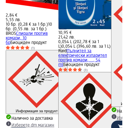
2,84 €
5,55 лв.
10 бр. (0,28 € за 1 бр.)
10
бр. (0,55 лв. за 1 бр.)
10,95 €
BROS
Спирали против
21,42 лв.
комари, 10
0,054 L (202,78 € за 1
бр
Биоциден продукт
L)
0,054 L (396,60 лв. за 1 L)
(1)
Raid
Пълнител за
електрически изпарител
против комари,..., 54
ml
Биоциден продукт
(3)
Инф
Информация за продукт
Налич
Избе
Налично за доставка
Изберете dm магазин