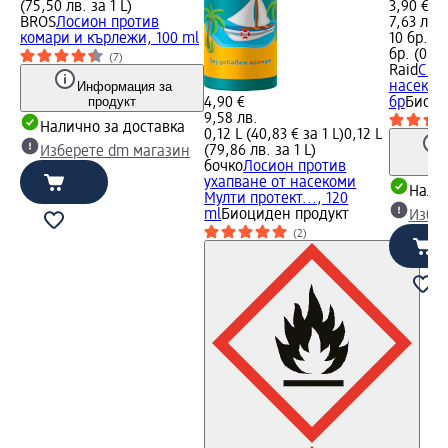
(75,50 лв. за 1 L)
3,90 €
BROS
Лосион против
7,63 лв.
комари и кърлежи, 100 ml
10 бр. (0
бр. (0,76
(7)
Raid
Спи
Информация за
насеком
продукт
4,90 €
бр
Биоци
9,58 лв.
Налично за доставка
0,12 L (40,83 € за 1 L)
0,12 L
(79,86 лв. за 1 L)
Изберете dm магазин
бочко
Лосион против
ухапване от насекоми
Налич
Мулти протект..., 120
ml
Биоциден продукт
Избе
(2)