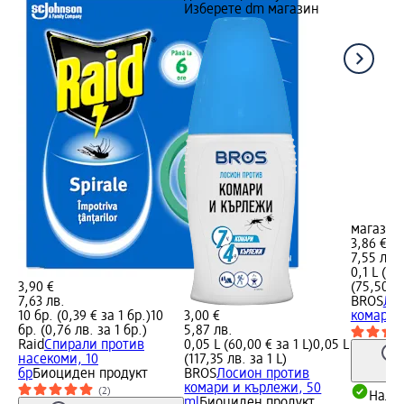
Изберете dm магазин
магазин
3,86 €
7,55 лв.
0,1 L (38
3,90 €
(75,50 лв
7,63 лв.
BROS
Ло
10 бр. (0,39 € за 1 бр.)
10
3,00 €
комари 
бр. (0,76 лв. за 1 бр.)
5,87 лв.
Raid
Спирали против
0,05 L (60,00 € за 1 L)
0,05 L
насекоми, 10
(117,35 лв. за 1 L)
бр
Биоциден продукт
BROS
Лосион против
комари и кърлежи, 50
(2)
Налич
ml
Биоциден продукт