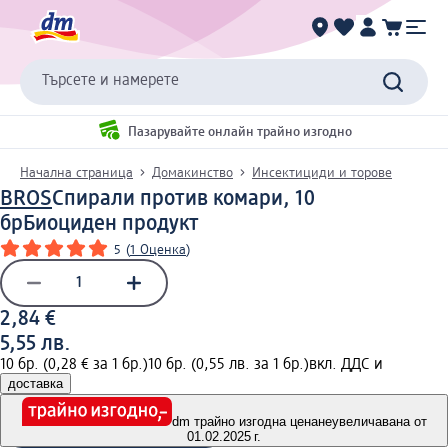
Търсете и намерете
Пазарувайте онлайн трайно изгодно
Начална страница
Домакинство
Инсектициди и торове
BROS
Спирали против комари, 10
бр
Биоциден продукт
5
(
1 Оценка
)
2,84 €
5,55 лв.
10 бр. (0,28 € за 1 бр.)
10 бр. (0,55 лв. за 1 бр.)
вкл. ДДС и
доставка
dm трайно изгодна цена
неувеличавана от
01.02.2025 г.