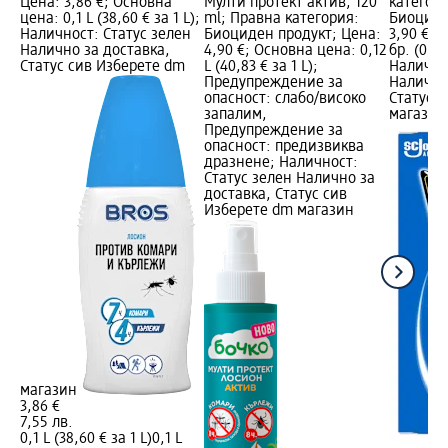
Цена: 3,86 €; Основна
Мулти протект актив, 120
категори
цена: 0,1 L (38,60 € за 1 L);
ml; Правна категория:
Биоциде
Наличност: Статус зелен
Биоциден продукт; Цена:
3,90 €; 
Налично за доставка,
4,90 €; Основна цена: 0,12
бр. (0,39
Статус сив Изберете dm
L (40,83 € за 1 L);
Налично
Предупреждение за
Налично
опасност: слабо/високо
Статус 
запалим,
магазин
Предупреждение за
опасност: предизвиква
дразнене; Наличност:
Статус зелен Налично за
доставка, Статус сив
Изберете dm магазин
магазин
3,86 €
7,55 лв.
0,1 L (38,60 € за 1 L)
0,1 L