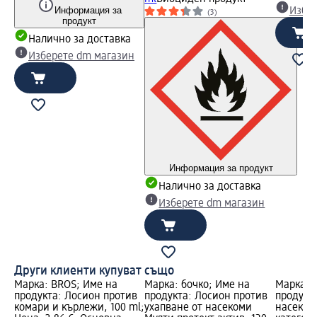
Информация за
Избе
(3)
продукт
Налично за доставка
Изберете dm магазин
Информация за продукт
Налично за доставка
Изберете dm магазин
Други клиенти купуват също
Марка: BROS; Име на
Марка: бочко; Име на
Марка: R
продукта: Лосион против
продукта: Лосион против
продукт
комари и кърлежи, 100 ml;
ухапване от насекоми
насекоми