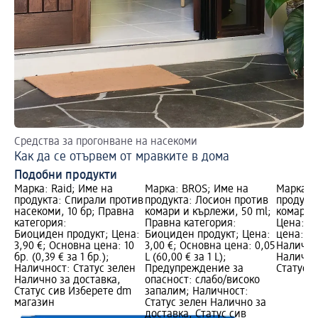
Средства за прогонване на насекоми
Ка
Как да се отървем от мравките в дома
Хр
Подобни продукти
Марка: Raid; Име на
Марка: BROS; Име на
Марка: 
продукта: Спирали против
продукта: Лосион против
продукт
насекоми, 10 бр; Правна
комари и кърлежи, 50 ml;
комари и
категория:
Правна категория:
Цена: 3,
Биоциден продукт; Цена:
Биоциден продукт; Цена:
цена: 0,1
3,90 €; Основна цена: 10
3,00 €; Основна цена: 0,05
Налично
бр. (0,39 € за 1 бр.);
L (60,00 € за 1 L);
Налично
Наличност: Статус зелен
Предупреждение за
Статус 
Налично за доставка,
опасност: слабо/високо
Статус сив Изберете dm
запалим; Наличност:
магазин
Статус зелен Налично за
доставка, Статус сив