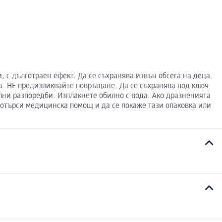
с дълготраен ефект. Да се съхранява извън обсега на деца.
да. НЕ предизвиквайте повръщане. Да се съхранява под ключ.
ни разпоредби. Изплакнете обилно с вода. Ако дразненията
потърси медицинска помощ и да се покаже тази опаковка или