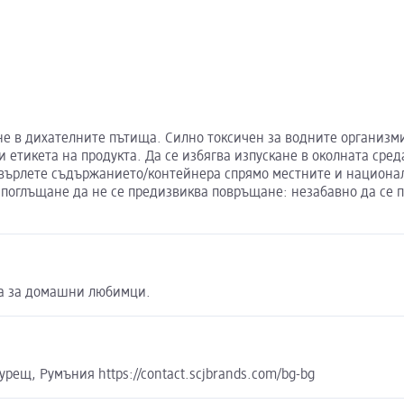
 в дихателните пътища. Силно токсичен за водните организми, 
 етикета на продукта. Да се избягва изпускане в околната сре
върлете съдържанието/контейнера спрямо местните и национал
 поглъщане да не се предизвиква повръщане: незабавно да се 
на за домашни любимци.
курещ, Румъния https://contact.scjbrands.com/bg-bg