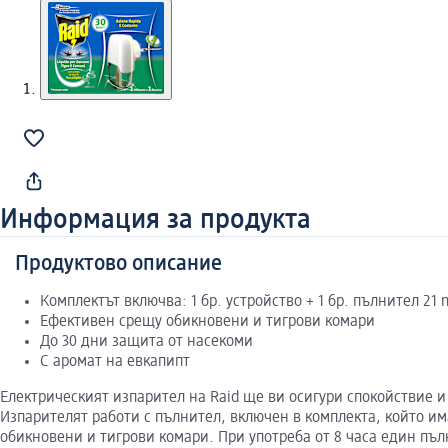
Информация за продукта
Продуктово описание
Комплектът включва: 1 бр. устройство + 1 бр. пълнител 21 
Ефективен срещу обикновени и тигрови комари
До 30 дни защита от насекоми
С аромат на евкапипт
Електрическият изпарител на Raid ще ви осигури спокойствие и
Изпарителят работи с пълнител, включен в комплекта, който и
обикновени и тигрови комари. При употреба от 8 часа един пъл