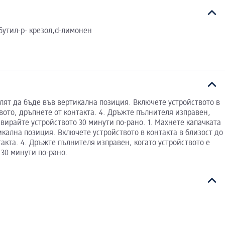
-бутил-р- крезол,d-лимонен
елят да бъде във вертикална позиция. Включете устройството в
твото, дръпнете от контакта. 4. Дръжте пълнителя изправен,
ивирайте устройството 30 минути по-рано. 1. Махнете капачката
икална позиция. Включете устройството в контакта в близост до
акта. 4. Дръжте пълнителя изправен, когато устройството е
 30 минути по-рано.