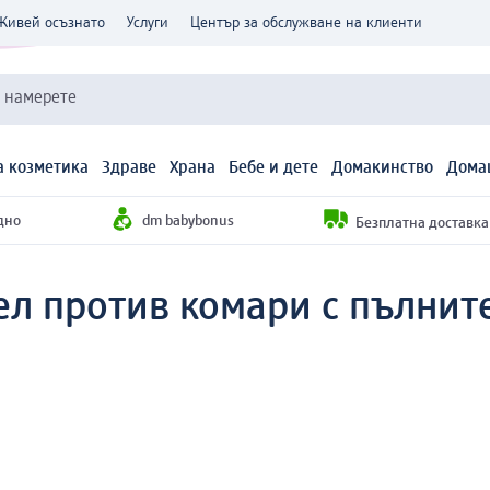
Живей осъзнато
Услуги
Център за обслужване на клиенти
и намерете
 козметика
Здраве
Храна
Бебе и дете
Домакинство
Дома
дно
dm babybonus
Безплатна доставка н
л против комари с пълните