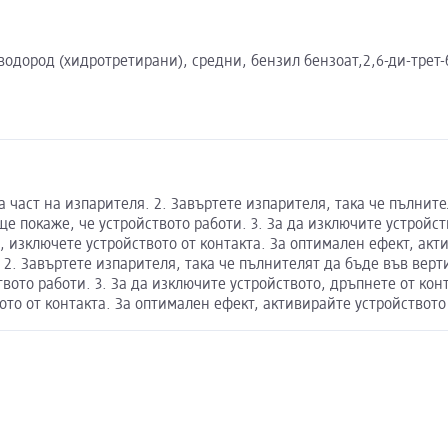
с водород (хидротретирани), средни, бензил бензоат,2,6-ди-трет
а част на изпарителя. 2. Завъртете изпарителя, така че пълнит
ще покаже, че устройството работи. 3. За да изключите устройс
, изключете устройството от контакта. За оптимален ефект, акт
 2. Завъртете изпарителя, така че пълнителят да бъде във верт
ото работи. 3. За да изключите устройството, дръпнете от конт
ото от контакта. За оптимален ефект, активирайте устройството