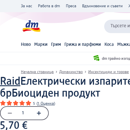
За нас
Работа в dm
Преса
Вдъхновение и съвети
Търсете 
Ново
Марки
Грим
Грижа и парфюми
Коса
Мъжка
dm трайно изго
Начална страница
Домакинство
Инсектициди и торове
Raid
Електрически изпарите
бр
Биоциден продукт
5
(
1 Оценка
)
5,70 €