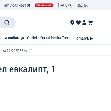
шни любимци
Outlet
Social Media Trends
dmLIVE ▶
(1)
ад 50 € / 97,79 лв.
л евкалипт, 1