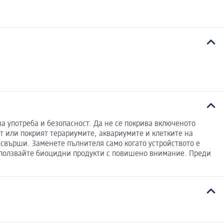
за употреба и безопасност. Да не се покрива включеното
ат или покрият терариумите, аквариумите и клетките на
 свърши. Заменете пълнителя само когато устройството е
Използвайте биоцидни продукти с повишено внимание. Преди