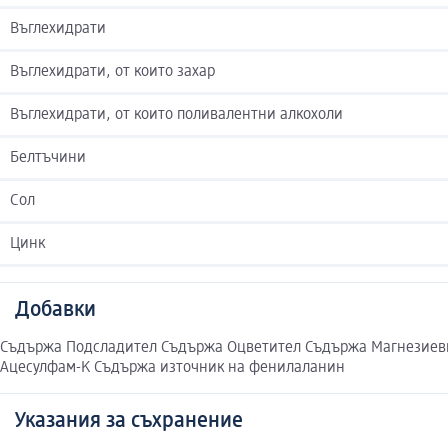
Въглехидрати
Въглехидрати, от които захар
Въглехидрати, от които поливалентни алкохоли
Белтъчини
Сол
Цинк
Добавки
Съдържа Подсладител Съдържа Оцветител Съдържа Магнезиеви
Ацесулфам-K Съдържа източник на фенилаланин
Указания за съхранение