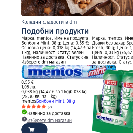
Коледни сладости в dm
Подобни продукти
Марка: mentos; Име на продукта:
Марка: mentos; Име
Бонбони Mint, 38 g; Цена: 0,55 €;
Дъвки без захар Sp
Основна цена: 0,038 kg (14,47 € за
Fresh, 30 g; Цена: 1
1 kg); Наличност: Статус зелен
цена: 0,03 kg (36,67 
Налично за доставка, Статус сив
Наличност: Статус 
Изберете dm магазин
за доставка, Статус
dm магазин
0,55 €
1,08 лв.
0,038 kg (14,47 € за 1 kg)
0,038 kg
(28,30 лв. за 1 kg)
mentos
Бонбони Mint, 38 g
(2)
Налично за доставка
Изберете dm магазин