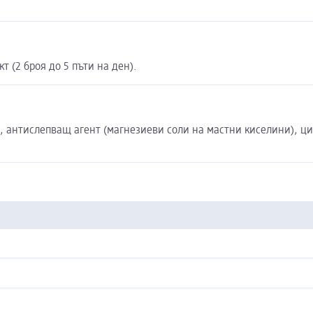
 (2 броя до 5 пъти на ден).
 антислепващ агент (магнезиеви соли на мастни киселини), цин