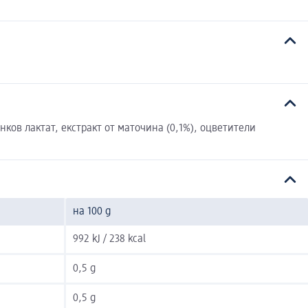
ков лактат, екстракт от маточина (0,1%), оцветители
на 100 g
992 kJ / 238 kcal
0,5 g
0,5 g