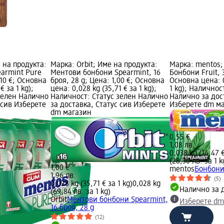
 на продукта:
Марка: Orbit; Име на продукта:
Марка: mentos;
earmint Pure
Ментови бонбони Spearmint, 16
Бонбони Fruit, 3
,10 €; Основна
броя, 28 g; Цена: 1,00 €; Основна
Основна цена: 0
€ за 1 kg);
цена: 0,028 kg (35,71 € за 1 kg);
1 kg); Наличнос
зелен Налично
Наличност: Статус зелен Налично
Налично за дос
 сив Изберете
за доставка, Статус сив Изберете
Изберете dm м
dm магазин
0,55 €
1,08 лв.
0,038 kg (14,47 €
(28,30 лв. за 1 k
1,00 €
mentos
Бонбони 
1,96 лв.
(5)
0,028 kg (35,71 € за 1 kg)
0,028 kg
Налично за 
(69,84 лв. за 1 kg)
Orbit
Ментови бонбони Spearmint,
Изберете dm
16 броя, 28 g
(12)