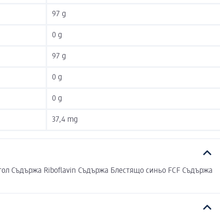
97 g
0 g
97 g
0 g
0 g
37,4 mg
ол Съдържа Riboflavin Съдържа Блестящо синьо FCF Съдържа