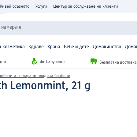
Живей осъзнато
Услуги
Център за обслужване на клиенти
и намерете
 козметика
Здраве
Храна
Бебе и дете
Домакинство
Дома
дно
dm babybonus
Безплатна доставка н
онбони и желирани плодови бонбони
th Lemonmint, 21 g