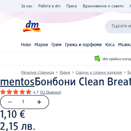
За нас
Работа в dm
Преса
Вдъхновение и съвети
Търсете 
Ново
Марки
Грим
Грижа и парфюми
Коса
Мъжка
dm трайно изго
Начална страница
Храна
Сладки и солени изделия
Б
mentos
Бонбони Clean Brea
4.7
(
12 Оценки
)
1,10 €
2,15 лв.