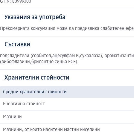
GTIN: 80999300
Указания за употреба
Прекомерната консумация може да предизвика слабителен ефект
Съставки
подсладители (сорбитол,ацесулфам К,сукралоза), ароматизанти,
(рибофлавини,брилянтно синьо FCF).
Хранителни стойности
Средни хранителни стойности
Енергийна стойност
Мазнини
Мазнини, от които наситени мастни киселини