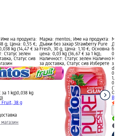
 Име на продукта:
Марка: mentos; Име на продукта:
Марка: Orbi
8 g; Цена: 0,55 €;
Дъвки без захар Strawberry Pure
Дъвки на д
,038 kg (14,47 € за
Fresh, 30 g; Цена: 1,10 €; Основна
бр; Цена: 0
т: Статус зелен
цена: 0,03 kg (36,67 € за 1 kg);
0,015 kg (56
тавка, Статус сив
Наличност: Статус зелен Налично
Наличност:
агазин
за доставка, Статус сив Изберете
за доставка
dm магази
0,85 €
1,66 лв.
0,015 kg (56
(110,84 лв. 
Orbit
Дъвки
 за 1 kg)
0,038 kg
Bubblemint,
g)
Fruit, 38 g
Информ
доставка
Налично
 магазин
Изберет