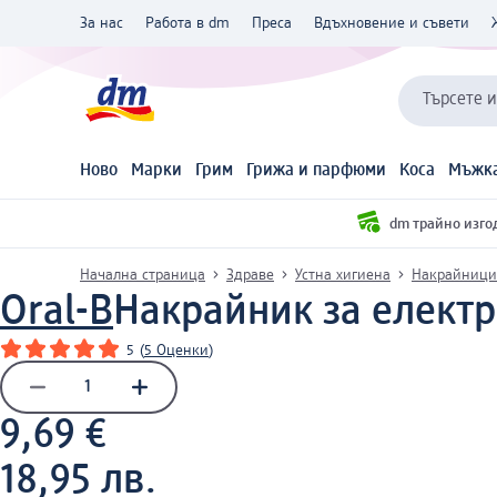
За нас
Работа в dm
Преса
Вдъхновение и съвети
Търсете 
Ново
Марки
Грим
Грижа и парфюми
Коса
Мъжка
dm трайно изго
Начална страница
Здраве
Устна хигиена
Накрайници 
Oral-B
Накрайник за електри
5
(
5 Оценки
)
9,69 €
18,95 лв.