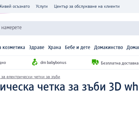
Живей осъзнато
Услуги
Център за обслужване на клиенти
и намерете
 козметика
Здраве
Храна
Бебе и дете
Домакинство
Дома
дно
dm babybonus
Безплатна доставка н
за електрически четки за зъби
ческа четка за зъби 3D whi