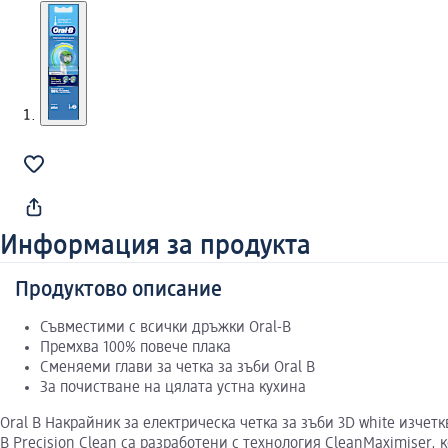
Информация за продукта
Продуктово описание
Съвместими с всички дръжки Oral-B
Премхва 100% повече плака
Сменяеми глави за четка за зъби Oral B
За почистване на цялата устна кухина
Oral B Накрайник за електрическа четка за зъби 3D white изчет
B Precision Clean са разработени с технология CleanMaximiser