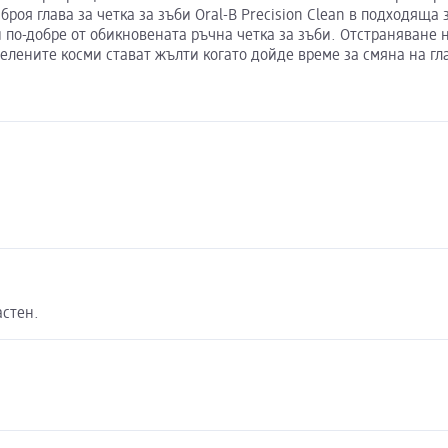
 броя глава за четка за зъби Oral-B Precision Clean в подходящ
 по-добре от обикновената ръчна четка за зъби. Отстраняване н
зелените косми стават жълти когато дойде време за смяна на гл
астен.