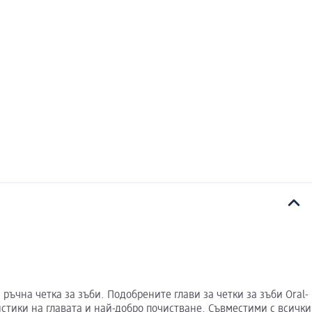
 ръчна четка за зъби. Подобрените глави за четки за зъби Oral-
истики на главата и най-добро почистване. Съвместими с всички