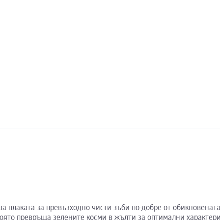
ква плаката за превъзходно чисти зъби по-добре от обикновената
, която превръща зелените косми в жълти за оптимални характер