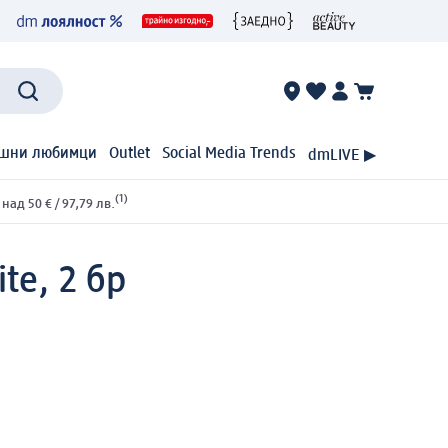
шни любимци
Outlet
Social Media Trends
dmLIVE ▶
(1)
ад 50 € / 97,79 лв.
te, 2 бр