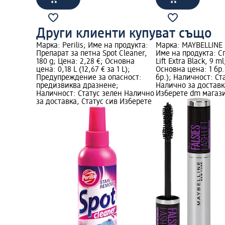
Други клиенти купуват също
Марка: Perilis; Име на продукта:
Марка: MAYBELLINE
Препарат за петна Spot Cleaner,
Име на продукта: С
180 g; Цена: 2,28 €; Основна
Lift Extra Black, 9 m
цена: 0,18 L (12,67 € за 1 L);
Основна цена: 1 бр. 
Предупреждение за опасност:
бр.); Наличност: Ст
предизвиква дразнене;
Налично за доставк
Наличност: Статус зелен Налично
Изберете dm магаз
за доставка, Статус сив Изберете