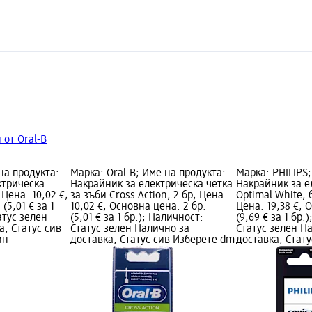
 от Oral-B
на продукта:
Марка: Oral-B; Име на продукта:
Марка: PHILIPS;
ктрическа
Накрайник за електрическа четка
Накрайник за е
 Цена: 10,02 €;
за зъби Cross Action, 2 бр; Цена:
Optimal White, 
(5,01 € за 1
10,02 €; Основна цена: 2 бр.
Цена: 19,38 €; 
атус зелен
(5,01 € за 1 бр.); Наличност:
(9,69 € за 1 бр.
а, Статус сив
Статус зелен Налично за
Статус зелен Н
ин
доставка, Статус сив Изберете dm
доставка, Стат