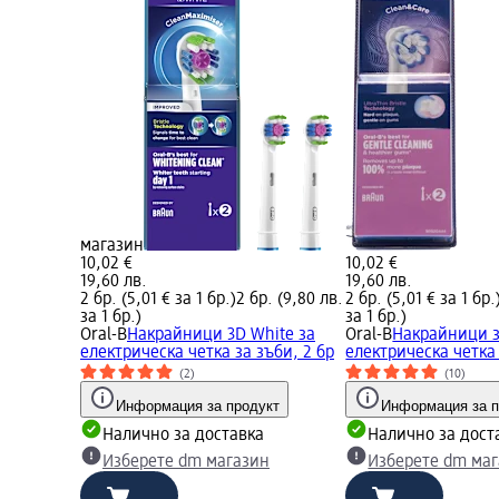
магазин
10,02 €
10,02 €
19,60 лв.
19,60 лв.
2 бр. (5,01 € за 1 бр.)
2 бр. (9,80 лв.
2 бр. (5,01 € за 1 бр.
за 1 бр.)
за 1 бр.)
Oral-B
Накрайници 3D White за
Oral-B
Накрайници 
електрическа четка за зъби, 2 бр
електрическа четка 
(2)
(10)
Информация за продукт
Информация за п
Налично за доставка
Налично за дост
Изберете dm магазин
Изберете dm ма