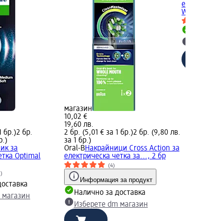
електричес
White..., 2 
Налично
Изберет
магазин
10,02 €
19,60 лв.
1 бр.)
2 бр.
2 бр. (5,01 € за 1 бр.)
2 бр. (9,80 лв.
р.)
за 1 бр.)
ик за
Oral-B
Накрайници Cross Action за
етка Optimal
електрическа четка за..., 2 бр
(4)
2)
Информация за продукт
доставка
Налично за доставка
 магазин
Изберете dm магазин