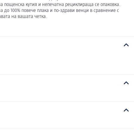
а за пощенска кутия и непечатна рециклираща се опаковка.
а до 100% повече плака и по-здрави венци в сравнение с
авата на вашата четка.