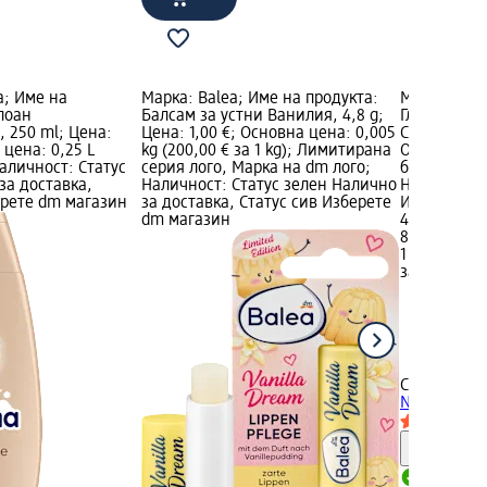
; Име на
Марка: Balea; Име на продукта:
Марка: CAT
поан
Балсам за устни Ванилия, 4,8 g;
Гланц за ус
 250 ml; Цена:
Цена: 1,00 €; Основна цена: 0,005
Crush Me Sof
 цена: 0,25 L
kg (200,00 € за 1 kg); Лимитирана
Основна цен
 Наличност: Статус
серия лого, Марка на dm лого;
бр.); Налич
за доставка,
Наличност: Статус зелен Налично
Налично за
ерете dm магазин
за доставка, Статус сив Изберете
Изберете d
dm магазин
4,50 €
8,80 лв.
1 бр. (4,50 €
за 1 бр.)
CATRICE
Гла
Nr. 020 Crus
Информ
Налично