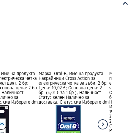
 Име на продукта:
Марка: Oral-B; Име на продукта:
Марка: Phil
лектрическа четка
Накрайници Cross Action за
продукта: 
бял цвят, 2 бр;
електрическа четка за зъби, 2 бр;
електричес
Основна цена: 2 бр.
Цена: 10,02 €; Основна цена: 2
черен цвят,
); Наличност:
бр. (5,01 € за 1 бр.); Наличност:
Основна цен
алично за
Статус зелен Налично за
бр.); Налич
ус сив Изберете dm
доставка, Статус сив Изберете dm
Налично за
Изберете d
19,38 €
37,90 лв.
2 бр. (9,69 
(18,95 лв. з
Philips Son