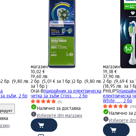
магазин
магазин
10,02 €
19,38 €
19,60 лв.
37,90 лв.
)
2 бр. (9,80 лв.
2 бр. (5,01 € за 1 бр.)
2 бр. (9,80 лв.
2 бр. (9,69 € за 
за 1 бр.)
(18,95 лв. за 1 б
за
Oral-B
Накрайник за електрическа
PHILIPS
Накрайн
за зъби, 2 бр
четка за зъби Cross..., 2 бр
електрическа ч
White,..., 2 бр
(5)
(19
Налично за доставка
родукт
Налично за 
Изберете dm магазин
авка
Изберете dm
газин