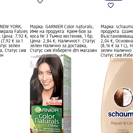
 NEW YORK;
Марка: GARNIER Color naturals;
Марка: schauma
пирала Falsies
Име на продукта: Крем-боя за
продукта: Шам
l; Цена: 7,92 €;
коса Nr.3 Тъмно кестеняв, 1 бр;
Възстановяващ,
(7,92 € за 1
Цена: 2,84 €; Наличност: Статус
2,04 €; Основна
атус зелен
зелен Налично за доставка,
(8,16 € за 1 L);
а, Статус сив
Статус сив Изберете dm магазин
зелен Налично 
ин
Статус сив Изб