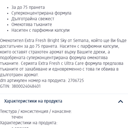
За до 75 пранета
Суперконцентрирана формула
Дълготрайна свежест
Омекотява тъканите
Наситен с парфюмни капсули
Омекотител Extra Fresh Bright Sky от Semana, който ще Ви бъде
достатъчен за до 75 пранета. Наситен с парфюмни капсули,
които оставят страхотен аромат върху Вашите дрехи, а
подобрената суперконцентрирана формула омекотява
тъканите. Серията Extra Fresh с Ultra Care формула предпазва
тъканите от захабяване и едновременно с това ги обвива в
дълготраен аромат.
dm артикулен номер на продукта: 2706725
GTIN: 3800024048401
Характеристики на продукта
Текстура / консистенция / нанасяне:
течен
Характеристики на продукта: