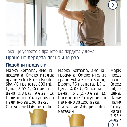
Така ще успеете с прането на пердета у дома
Та
Пране на пердета лесно и бързо
Пр
Подобни продукти
Марка: Semana; Име на
Марка: Semana; Име на
Марка: 
продукта: Омекотител за
продукта: Омекотител за
продукт
пране Extra Fresh Bright
пране Extra Fresh Spring
пране Ex
Sky, 40 пранета, 800 ml;
Bloom, 75 пранета, 1,5 l;
Breeze, 
Цена: 2,55 €; Основна
Цена: 4,05 €; Основна
ml; Цена
цена: 0,8 L (3,19 € за 1 L);
цена: 1,5 L (2,70 € за 1 L);
цена: 0,8
Наличност: Статус зелен
Наличност: Статус зелен
Налично
Налично за доставка,
Налично за доставка,
Налично
Статус сив Изберете dm
Статус сив Изберете dm
Статус 
магазин
магазин
2,55 €
4,99 лв.
0,8 L (3,1