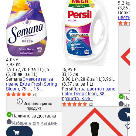
5,2 kg (1
(3,85 лв.
Denkmit
цветни т
4,05 €
7,92 лв.
1,5 L (2,70 € за 1 L)
1,5 L
16,95 €
(5,28 лв. за 1 L)
33,15 лв.
Semana
Омекотител за
3,96 L (4,28 € за 1 L)
3,96 L
пране Extra Fresh Spring
(8,37 лв. за 1 L)
Bloom, 75..., 1,5 l
Persil
Гел за цветно пране
Инф
Color Deep Clean, 88
(5)
Налич
пранета, 3,96 l
Информация за
(2)
Избе
продукт
Налично за доставка
Изберете dm магазин