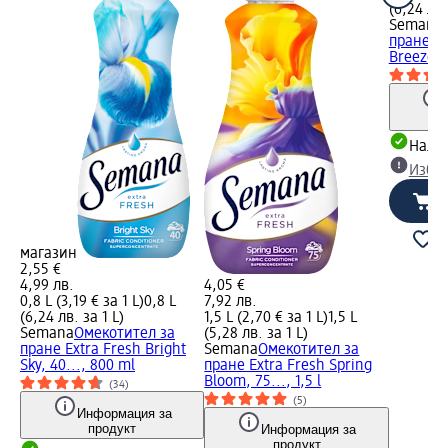
(6,24 лв.
Semana
пране Ex
Breeze, 
Налич
Избе
магазин
2,55 €
4,99 лв.
4,05 €
0,8 L (3,19 € за 1 L)
0,8 L
7,92 лв.
(6,24 лв. за 1 L)
1,5 L (2,70 € за 1 L)
1,5 L
Semana
Омекотител за
(5,28 лв. за 1 L)
пране Extra Fresh Bright
Semana
Омекотител за
Sky, 40..., 800 ml
пране Extra Fresh Spring
Bloom, 75..., 1,5 l
(34)
(5)
Информация за
продукт
Информация за
продукт