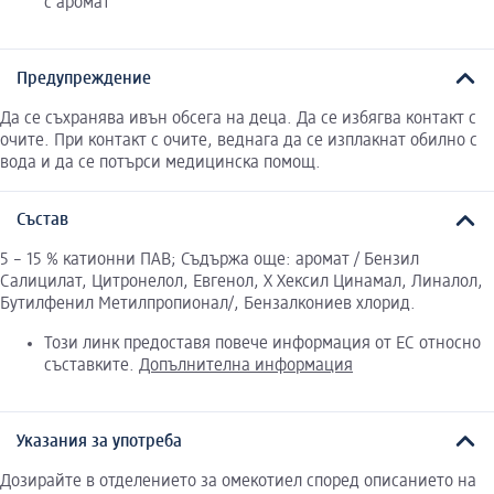
с аромат
Предупреждение
Да се съхранява ивън обсега на деца. Да се избягва контакт с
очите. При контакт с очите, веднага да се изплакнат обилно с
вода и да се потърси медицинска помощ.
Състав
5 – 15 % катионни ПАВ; Съдържа още: аромат / Бензил
Салицилат, Цитронелол, Евгенол, Х Хексил Цинамал, Линалол,
Бутилфенил Метилпропионал/, Бензалкониев хлорид.
Този линк предоставя повече информация от ЕС относно
съставките.
Допълнителна информация
Указания за употреба
Дозирайте в отделението за омекотиел според описанието на