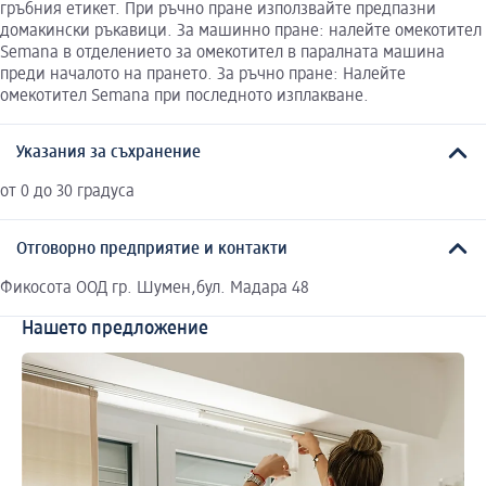
гръбния етикет. При ръчно пране използвайте предпазни
домакински ръкавици. За машинно пране: налейте омекотител
Semana в отделението за омекотител в паралната машина
преди началото на прането. За ръчно пране: Налейте
омекотител Semana при последното изплакване.
Указания за съхранение
от 0 до 30 градуса
Отговорно предприятие и контакти
Фикосота ООД гр. Шумен,бул. Мадара 48
Нашето предложение