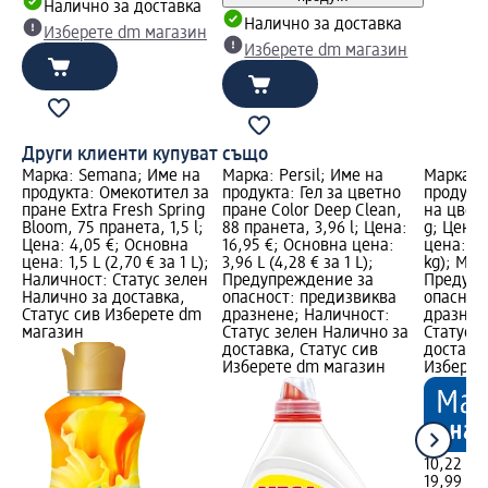
Налично за доставка
Налично за доставка
Изберете dm магазин
Изберете dm магазин
Други клиенти купуват също
Марка: Semana; Име на
Марка: Persil; Име на
Марка: 
продукта: Омекотител за
продукта: Гел за цветно
продукта
пране Extra Fresh Spring
пране Color Deep Clean,
на цветн
Bloom, 75 пранета, 1,5 l;
88 пранета, 3,96 l; Цена:
g; Цена:
Цена: 4,05 €; Основна
16,95 €; Основна цена:
цена: 5,2
цена: 1,5 L (2,70 € за 1 L);
3,96 L (4,28 € за 1 L);
kg); Мар
Наличност: Статус зелен
Предупреждение за
Предупр
Налично за доставка,
опасност: предизвиква
опаснос
Статус сив Изберете dm
дразнене; Наличност:
дразнен
магазин
Статус зелен Налично за
Статус 
доставка, Статус сив
доставка
Изберете dm магазин
Изберет
10,22 €
19,99 лв