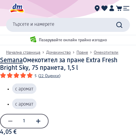
Търсете и намерете
Пазарувайте онлайн трайно изгодно
Начална страница
Домакинство
Пране
Омекотители
Semana
Омекотител за пране Extra Fresh
Bright Sky, 75 пранета, 1,5 l
5
(
22 Оценки
)
с аромат
с аромат
4,05 €