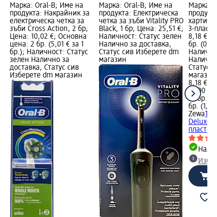
Марка: Oral-B; Име на
Марка: Oral-B; Име на
Марка: 
продукта: Накрайник за
продукта: Електрическа
продукт
електрическа четка за
четка за зъби Vitality PRO
хартия 
зъби Cross Action, 2 бр;
Black, 1 бр; Цена: 25,51 €;
3-пласто
Цена: 10,02 €; Основна
Наличност: Статус зелен
8,18 €; 
цена: 2 бр. (5,01 € за 1
Налично за доставка,
бр. (0,51
бр.); Наличност: Статус
Статус сив Изберете dm
Налично
зелен Налично за
магазин
Налично
доставка, Статус сив
Статус 
Изберете dm магазин
магазин
8,18 €
16,00 лв
16 бр. (0
бр. (1,00
Zewa
Тоа
Deluxe C
пластова
Налич
Избе