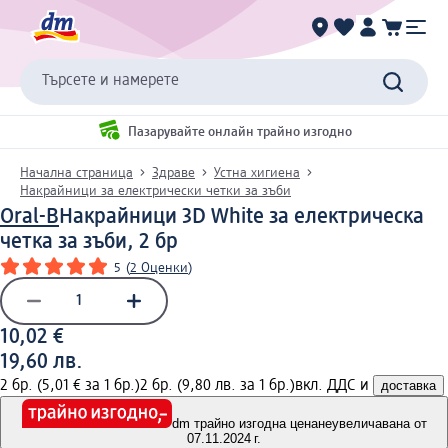
Търсете и намерете
Пазарувайте онлайн трайно изгодно
Начална страница
Здраве
Устна хигиена
Накрайници за електрически четки за зъби
Oral-B
Накрайници 3D White за електрическа
четка за зъби, 2 бр
5
(
2 Оценки
)
10,02 €
19,60 лв.
2 бр. (5,01 € за 1 бр.)
2 бр. (9,80 лв. за 1 бр.)
вкл. ДДС и
доставка
dm трайно изгодна цена
неувеличавана от
07.11.2024 г.