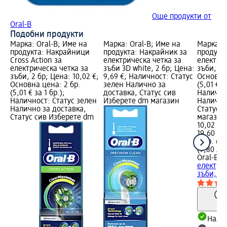
Още продукти от
Oral-B
Подобни продукти
Марка: Oral-B; Име на
Марка: Oral-B; Име на
Марка: O
продукта: Накрайници
продукта: Накрайник за
продукт
Cross Action за
електрическа четка за
електрич
електрическа четка за
зъби 3D white, 2 бр; Цена:
зъби, 2 
зъби, 2 бр; Цена: 10,02 €;
9,69 €; Наличност: Статус
Основна 
Основна цена: 2 бр.
зелен Налично за
(5,01 € з
(5,01 € за 1 бр.);
доставка, Статус сив
Налично
Наличност: Статус зелен
Изберете dm магазин
Налично
Налично за доставка,
Статус 
Статус сив Изберете dm
магазин
10,02 €
19,60 лв
2 бр. (5,
(9,80 лв.
Oral-B
На
електрич
зъби, 2 
Налич