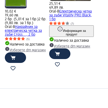
25,51 €
49,89 лв.
10,02 €
Oral-B
Електрическа четка
19,60 лв.
за зъби Vitality PRO Black,
2 бр. (5,01 € за 1 бр.)
2 бр.
1 бр
(9,80 лв. за 1 бр.)
(7)
Oral-B
Накрайник за
електрическа четка за
Информация за
продукт
зъби Cross..., 2 бр
(5)
Налично за доставка
Налично за доставка
Изберете dm магазин
Изберете dm магазин