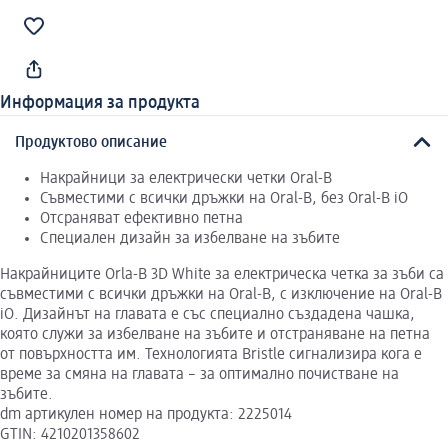
Информация за продукта
Продуктово описание
Накрайници за електрически четки Oral-B
Съвместими с всички дръжки на Oral-B, без Oral-B iO
Отсраняват ефективно петна
Специален дизайн за избелване на зъбите
Накрайниците Orla-B 3D White за електрическа четка за зъби са
съвместими с всички дръжки на Oral-B, с изключение на Oral-B
iO. Дизайнът на главата е със специално създадена чашка,
която служи за избелване на зъбите и отстраняване на петна
от повърхността им. Технологията Bristle сигнализира кога е
време за смяна на главата – за оптимално почистване на
зъбите.
dm артикулен номер на продукта: 2225014
GTIN: 4210201358602