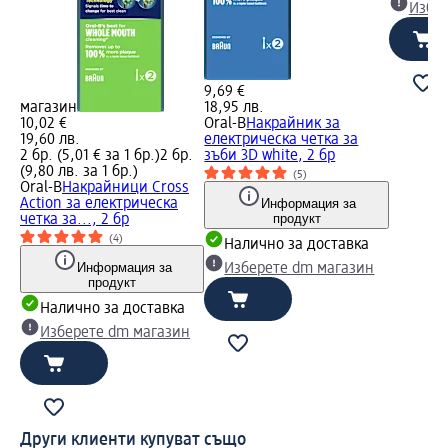
Избе
9,69 €
магазин
18,95 лв.
10,02 €
Oral-B
Накрайник за
19,60 лв.
електрическа четка за
2 бр. (5,01 € за 1 бр.)
2 бр.
зъби 3D white, 2 бр
(9,80 лв. за 1 бр.)
(5)
Oral-B
Накрайници Cross
Action за електрическа
Информация за
продукт
четка за..., 2 бр
(4)
Налично за доставка
Информация за
Изберете dm магазин
продукт
Налично за доставка
Изберете dm магазин
Други клиенти купуват също