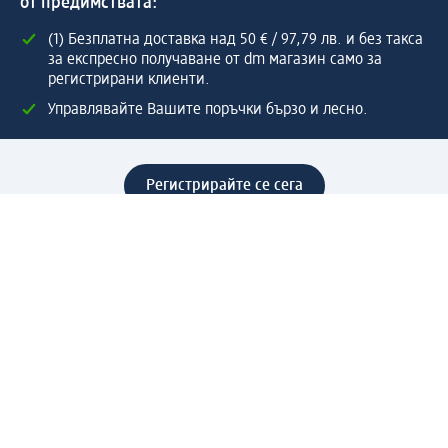
от предимствата:
(1) Безплатна доставка над 50 € / 97,79 лв. и без такса
за експресно получаване от dm магазин само за
регистрирани клиенти.
Управлявайте Вашите поръчки бързо и лесно.
Регистрирайте се сега
Помощ
Предимства & Услуги
Център за обслужване на клиенти
Доставка & Изпращане
Връщане на стока
За dm концерна
За нас
Нашата отговорност
Работа в dm
Преса