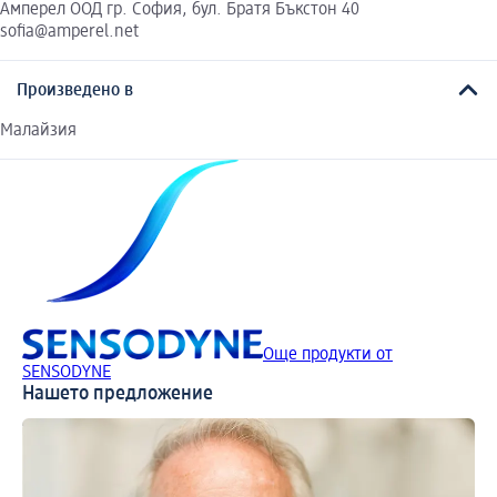
Амперел ООД гр. София, бул. Братя Бъкстон 40
sofia@amperel.net
Произведено в
Малайзия
Още продукти от
SENSODYNE
Нашето предложение