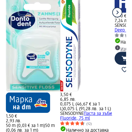
3,70 €
7,24 лв.
SENSOD
Deep Cle
Налич
Избе
3,50 €
6,85 лв.
0,075 L (46,67 € за 1
L)
0,075 L (91,28 лв. за 1 L)
SENSODYNE
Паста за зъби
1,50 €
Fluoride, 75 ml
2,93 лв.
(12)
50 m (0,03 € за 1 m)
50 m
(0,06 лв. за 1 m)
Налично за доставка