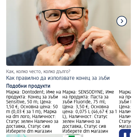
Как, колко често, колко дълго?
Съ
Как правилно да използвате конец за зъби
Те
Подобни продукти
Марка: Dontodent; Име на
Марка: SENSODYNE; Име
Марка: 
продукта: Конец за зъби
на продукта: Паста за
на проду
Sensitive, 50 m; Цена:
зъби Fluoride, 75 ml;
зъби Dee
1,50 €; Основна цена: 50
Цена: 3,50 €; Основна
Цена: 3,
m (0,03 € за 1 m); Марка
цена: 0,075 L (46,67 € за 1
Налично
на dm лого; Наличност:
L); Наличност: Статус
Налично
Статус зелен Налично за
зелен Налично за
Статус 
доставка, Статус сив
доставка, Статус сив
магазин
Изберете dm магазин
Изберете dm магазин