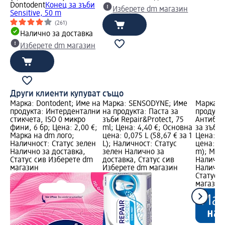
Dontodent
Конец за зъби
Изберете dm магазин
Sensitive, 50 m
(261)
Налично за доставка
Изберете dm магазин
Други клиенти купуват също
Марка: Dontodent; Име на
Марка: SENSODYNE; Име
Марка: 
продукта: Интердентални
на продукта: Паста за
продукт
стикчета, ISO 0 микро
зъби Repair&Protect, 75
Антибак
фини, 6 бр; Цена: 2,00 €;
ml; Цена: 4,40 €; Основна
за зъби 
Марка на dm лого;
цена: 0,075 L (58,67 € за 1
Цена: 1,
Наличност: Статус зелен
L); Наличност: Статус
цена: 10
Налично за доставка,
зелен Налично за
m); Марк
Статус сив Изберете dm
доставка, Статус сив
Налично
магазин
Изберете dm магазин
Налично
Статус 
магазин