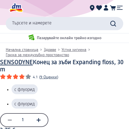
Търсете и намерете
Пазарувайте онлайн трайно изгодно
Начална страница
Здраве
Устна хигиена
Грижа за междузъбно пространство
SENSODYNE
Конец за зъби Expanding floss, 30
m
4.1
(
9 Оценки
)
с флуорид
с флуорид