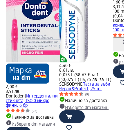
1,60 €
3,13 лв.
100 m (0
(0,04 лв.
Dontode
конец за
100 m
Налич
Избе
4,40 €
8,61 лв.
0,075 L (58,67 € за 1
L)
0,075 L (114,75 лв. за 1 L)
SENSODYNE
Паста за зъби
2,00 €
Repair&Protect, 75 ml
3,91 лв.
(9)
Dontodent
Интердентални
стикчета, ISO 0 микро
Налично за доставка
фини, 6 бр
Изберете dm магазин
(26)
Налично за доставка
Изберете dm магазин