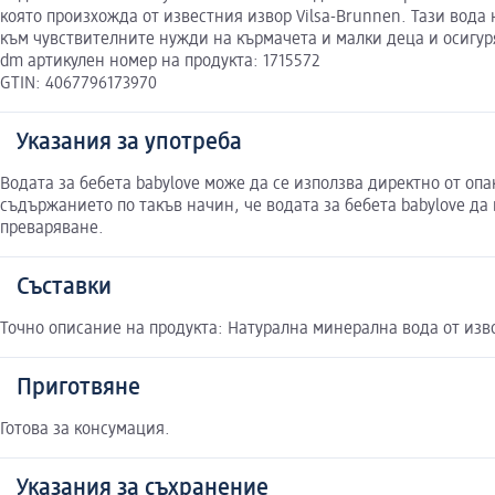
която произхожда от известния извор Vilsa-Brunnen. Тази вода
към чувствителните нужди на кърмачета и малки деца и осигу
dm артикулен номер на продукта: 1715572
GTIN: 4067796173970
Указания за употреба
Водата за бебета babylove може да се използва директно от опак
съдържанието по такъв начин, че водата за бебета babylove да
преваряване.
Съставки
Точно описание на продукта: Натурална минерална вода от из
Приготвяне
Готова за консумация.
Указания за съхранение