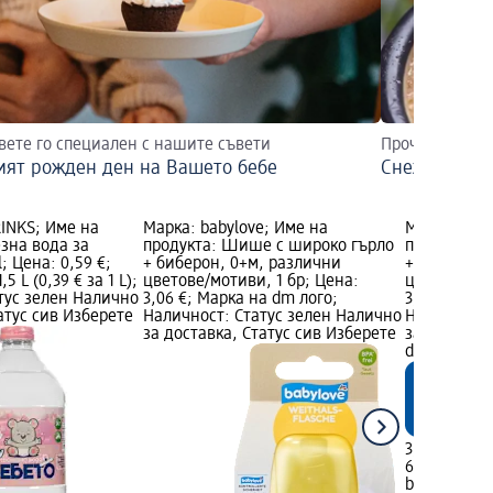
вете го специален с нашите съвети
Прочетете тук
ият рожден ден на Вашето бебе
Снежен чове
RINKS; Име на
Марка: babylove; Име на
Марка: bab
езна вода за
продукта: Шише с широко гърло
продукта: 
; Цена: 0,59 €;
+ биберон, 0+м, различни
+ биберон,
5 L (0,39 € за 1 L);
цветове/мотиви, 1 бр; Цена:
цветове/мот
тус зелен Налично
3,06 €; Марка на dm лого;
3,57 €; Мар
атус сив Изберете
Наличност: Статус зелен Налично
Наличност:
за доставка, Статус сив Изберете
за доставка
dm магази
3,57 €
6,98 лв.
babylove
Ши