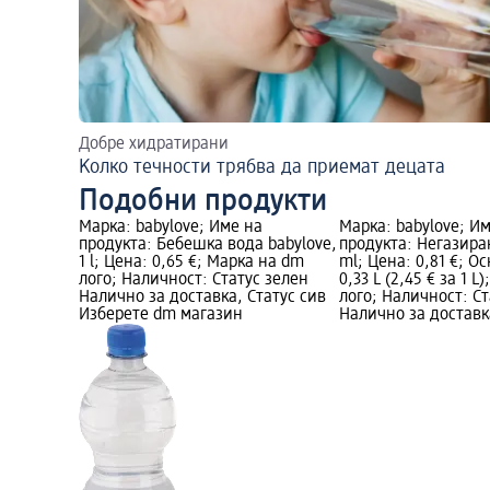
Добре хидратирани
Kолко течности трябва да приемат децата
Подобни продукти
Марка: babylove; Име на
Марка: babylove; И
продукта: Бебешка вода babylove,
продукта: Негазира
1 l; Цена: 0,65 €; Марка на dm
ml; Цена: 0,81 €; О
лого; Наличност: Статус зелен
0,33 L (2,45 € за 1 
Налично за доставка, Статус сив
лого; Наличност: Ст
Изберете dm магазин
Налично за доставк