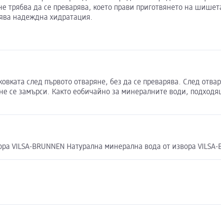
 не трябва да се преварява, което прави приготвянето на шишет
рява надеждна хидратация.
овката след първото отваряне, без да се преварява. След отваря
 не се замърси. Както еобичайно за минералните води, подходя
вора VILSA-BRUNNEN Натурална минерална вода от извора VILSA