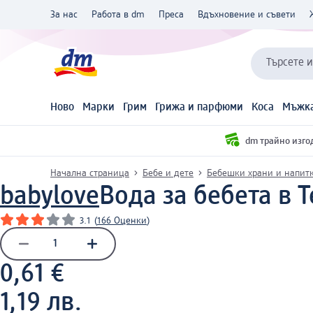
За нас
Работа в dm
Преса
Вдъхновение и съвети
Търсете 
Ново
Марки
Грим
Грижа и парфюми
Коса
Мъжка
dm трайно изго
Начална страница
Бебе и дете
Бебешки храни и напит
babylove
Вода за бебета в Te
3.1
(
166 Оценки
)
0,61 €
1,19 лв.