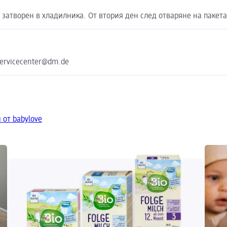
и затворен в хладилника. От втория ден след отваряне на пакет
servicecenter@dm.de
 от babylove