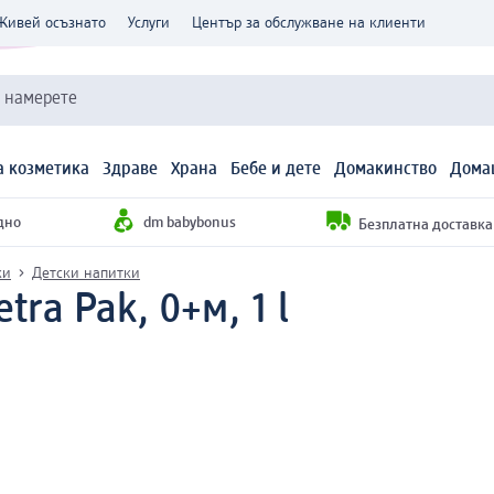
Живей осъзнато
Услуги
Център за обслужване на клиенти
и намерете
 козметика
Здраве
Храна
Бебе и дете
Домакинство
Дома
дно
dm babybonus
Безплатна доставка н
ки
Детски напитки
tra Pak, 0+м, 1 l