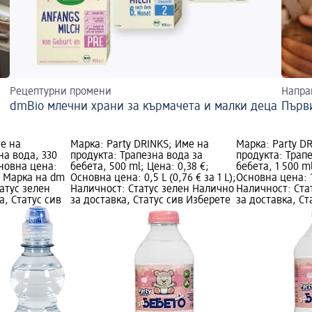
Рецептурни промени
Напра
dmBio млечни храни за кърмачета и малки деца
Първ
ме на
Марка: Party DRINKS; Име на
Марка: Party D
на вода, 330
продукта: Трапезна вода за
продукта: Трап
сновна цена:
бебета, 500 ml; Цена: 0,38 €;
бебета, 1 500 ml
L); Марка на dm
Основна цена: 0,5 L (0,76 € за 1 L);
Основна цена: 1,
атус зелен
Наличност: Статус зелен Налично
Наличност: Ста
а, Статус сив
за доставка, Статус сив Изберете
за доставка, Ст