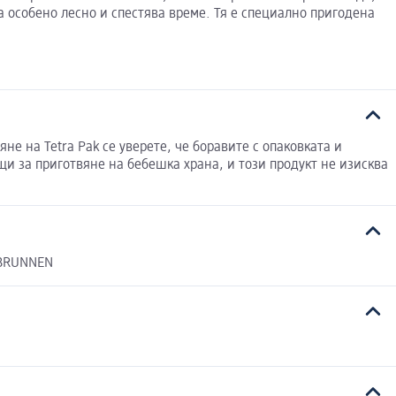
а особено лесно и спестява време. Тя е специално пригодена
не на Tetra Pak се уверете, че боравите с опаковката и
щи за приготвяне на бебешка храна, и този продукт не изисква
-BRUNNEN