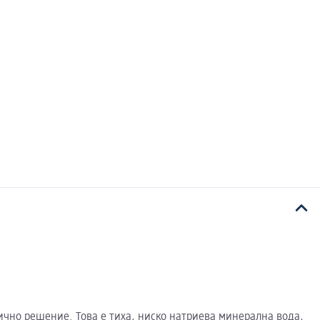
тично решение. Това е тиха, ниско натриева минерална вода,