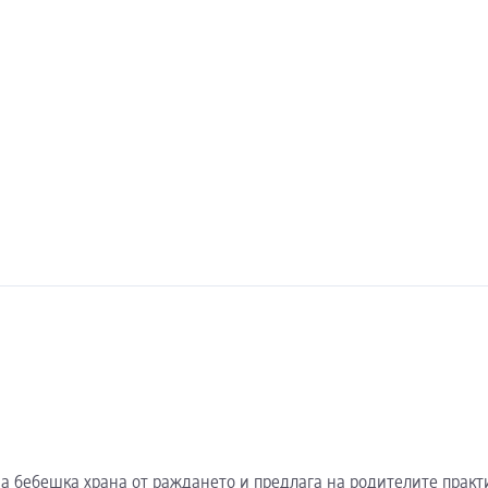
е на бебешка храна от раждането и предлага на родителите прак