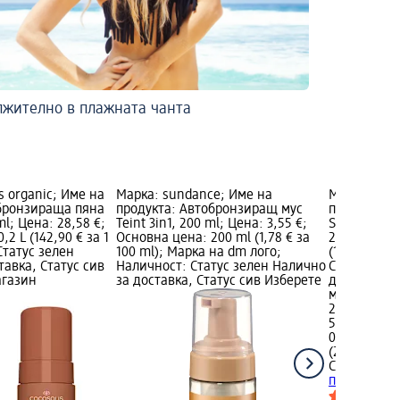
лжително в плажната чанта
s organic; Име на
Марка: sundance; Име на
Марка: Coco
обронзираща пяна
продукта: Автобронзиращ мус
продукта: 
ml; Цена: 28,58 €;
Teint 3in1, 200 ml; Цена: 3,55 €;
Solis Mediu
2 L (142,90 € за 1
Основна цена: 200 ml (1,78 € за
28,58 €; Ос
Статус зелен
100 ml); Марка на dm лого;
(142,90 € за
тавка, Статус сив
Наличност: Статус зелен Налично
Статус зел
агазин
за доставка, Статус сив Изберете
доставка, 
магазин
28,58 €
55,90 лв.
0,2 L (142,90
(279,49 лв. 
Cocosolis o
пяна Solis 