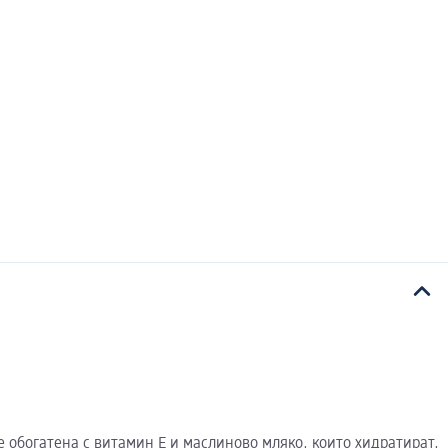
 обогатена с витамин E и маслиново мляко, които хидратират,