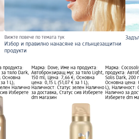
Вижте повече по темата тук
Задъ
Избор и правилно нанасяне на слънцезащитни
продукти
а продукта:
Марка: Dove; Име на продукта:
Марка: Cocosoli
за тяло Dark,
Автобронзиращ мус за тяло Light,
продукта: Авт
€; Основна
150 ml; Цена: 7,66 €; Основна
Solis Dark, 200 
за 1 L);
цена: 0,15 L (51,07 € за 1 L);
Основна цена: 0,
зелен Налично
Наличност: Статус зелен Налично
L); Наличност: 
 сив Изберете
за доставка, Статус сив Изберете
Налично за дос
dm магазин
Изберете dm м