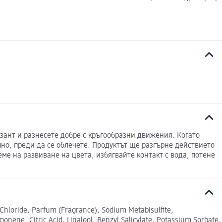
зант и разнесете добре с кръгообразни движения. Когато
лно, преди да се облечете. Продуктът ще разгърне действието
еме на развиване на цвета, избягвайте контакт с вода, потене
Chloride, Parfum (Fragrance), Sodium Metabisulfite,
onene, Citric Acid, Linalool, Benzyl Salicylate, Potassium Sorbate,