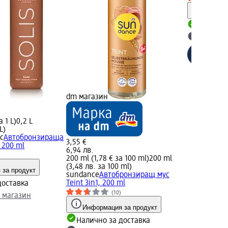
Информ
Налично
Изберет
dm магазин
а 1 L)
0,2 L
L)
ic
Автобронзираща
3,55 €
, 200 ml
6,94 лв.
200 ml (1,78 € за 100 ml)
200 ml
(3,48 лв. за 100 ml)
 за продукт
sundance
Автобронзиращ мус
Teint 3in1, 200 ml
доставка
(10)
 магазин
Информация за продукт
Налично за доставка