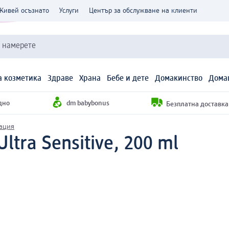
Живей осъзнато
Услуги
Център за обслужване на клиенти
и намерете
 козметика
Здраве
Храна
Бебе и дете
Домакинство
Дома
дно
dm babybonus
Безплатна доставка н
ация
ltra Sensitive, 200 ml