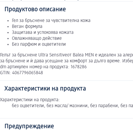
Продуктово описание
Гел за бръснене за чувствителна кожа
Веган формула
Защитава и успокоява кожата
Овлажняващо действие
Без парфюм и оцветители
Гелът за бръснене Ultra Sensitiveот Balea MEN е идеален за ал
за бръснене и ѝ дава усещане за комфорт за дълго време. Избе
dm артикулен номер на продукта: 1678286
GTIN: 4067796065848
Характеристики на продукта
Характеристики на продукта:
без оцветители, без масла/ мазнини, без парабени, без 
Предупреждение