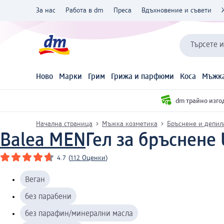
За нас
Работа в dm
Преса
Вдъхновение и съвети
Търсете 
Ново
Марки
Грим
Грижа и парфюми
Коса
Мъжка
dm трайно изго
Начална страница
Мъжка козметика
Бръснене и депил
Balea MEN
Гел за бръснене U
4.7
(
112 Оценки
)
Веган
без парабени
без парафин/минерални масла