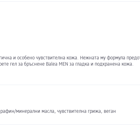
ергична и особено чувствителна кожа. Нежната му формула предо
рете гел за бръснене Balea MEN за гладка и подхранена кожа.
парафин/минерални масла, чувствителна грижа, веган