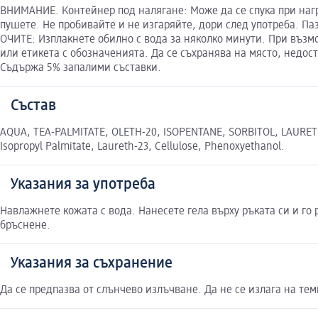
ВНИМАНИЕ. Контейнер под налягане: Може да се спука при нагр
пушете. Не пробивайте и не изгаряйте, дори след употреба. Паз
ОЧИТЕ: Изплакнете обилно с вода за няколко минути. При възм
или етикета с обозначенията. Да се съхранява на място, недос
Съдържа 5% запалими съставки.
Състав
AQUA, TEA-PALMITATE, OLETH-20, ISOPENTANE, SORBITOL, LAURETH
Isopropyl Palmitate, Laureth-23, Cellulose, Phenoxyethanol.
Указания за употреба
Навлажнете кожата с вода. Нанесете гела върху ръката си и го
бръснене.
Указания за съхранение
Да се предпазва от слънчево излъчване. Да не се излага на темп