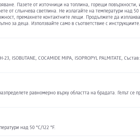
яване. Пазете от източници на топлина, горещи повърхности, и
ете от слънчева светлина. Не излагайте на температури над 50 
ожност, премахнете контактните лещи. Продължете да изплаква
тъпно за деца. Използвайте само в съответствие с инструкциите
-23, ISOBUTANE, COCAMIDE MIPA, ISOPROPYL PALMITATE, Състав: A
 разпределете равномерно върху областта на брадата. Гелът се 
ератури над 50 °C/122 °F.