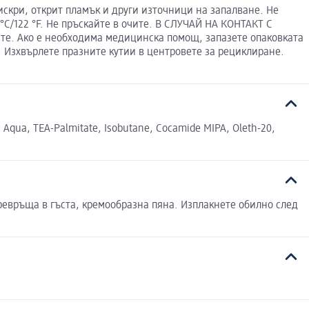
скри, открит пламък и други източници на запалване. Не
°C/122 °F. Не пръскайте в очите. В СЛУЧАЙ НА КОНТАКТ С
те. Ако е необходима медицинска помощ, запазете опаковката
. Изхвърлете празните кутии в центровете за рециклиране.
qua, TEA-Palmitate, Isobutane, Cocamide MIPA, Oleth-20,
превръща в гъста, кремообразна пяна. Изплакнете обилно след