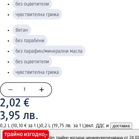
без оцветители
чувствителна грижа
Веган
без парабени
без парафин/минерални масла
без оцветители
чувствителна грижа
2,02 €
3,95 лв.
0,2 L (10,10 € за 1 L)
0,2 L (19,75 лв. за 1 L)
вкл. ДДС и
доставка
dm трайно изгодна цена
неувеличавана от 24.02.