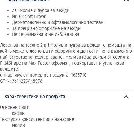
2в1 молив и пудра за вежди
Nr. 02 Soft Brown
Дерматологично и офталмологично тестван
За прецизно оформяне на вежди
Не се размазва и не избледнява
Лесен за нанасяне 2 в 1 молив и пудра за вежди, с помощта на
който можете лесно да ги оформите и да постигнете възможно
най-естествено подчертаване. Моливите за вежди от серията
Fill&Shape на Max Factor oформят, подчертават и уплътняват
веждите.
dm артикулен номер на продукта: 1635710
GTIN: 3614229448078
Характеристики на продукта
Основен цвят:
кафяв
Текстура / консистенция / нанасяне:
молив