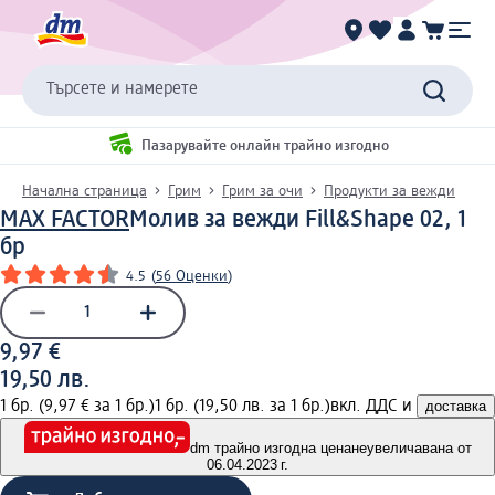
Търсете и намерете
Пазарувайте онлайн трайно изгодно
Начална страница
Грим
Грим за очи
Продукти за вежди
MAX FACTOR
Молив за вежди Fill&Shape 02, 1
бр
4.5
(
56 Оценки
)
9,97 €
19,50 лв.
1 бр. (9,97 € за 1 бр.)
1 бр. (19,50 лв. за 1 бр.)
вкл. ДДС и
доставка
dm трайно изгодна цена
неувеличавана от
06.04.2023 г.