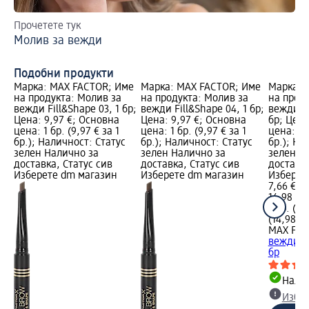
Прочетете тук
За
Молив за вежди
Мо
Подобни продукти
Марка: MAX FACTOR; Име
Марка: MAX FACTOR; Име
Марка: 
на продукта: Молив за
на продукта: Молив за
на прод
вежди Fill&Shape 03, 1 бр;
вежди Fill&Shape 04, 1 бр;
вежди Br
Цена: 9,97 €; Основна
Цена: 9,97 €; Основна
бр; Цена
цена: 1 бр. (9,97 € за 1
цена: 1 бр. (9,97 € за 1
цена: 1 б
бр.); Наличност: Статус
бр.); Наличност: Статус
бр.); На
зелен Налично за
зелен Налично за
зелен Н
доставка, Статус сив
доставка, Статус сив
доставка
Изберете dm магазин
Изберете dm магазин
Изберет
7,66 €
14,98 лв
1 бр. (7,
(14,98 лв
MAX FA
вежди Br
бр
Налич
Избе