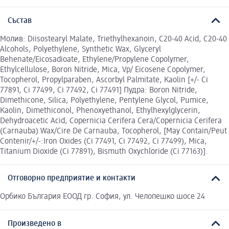
Състав
Молив: Diisostearyl Malate, Triethylhexanoin, C20-40 Acid, C20-40
Alcohols, Polyethylene, Synthetic Wax, Glyceryl
Behenate/Eicosadioate, Ethylene/Propylene Copolymer,
Ethylcellulose, Boron Nitride, Mica, Vp/ Eicosene Copolymer,
Tocopherol, Propylparaben, Ascorbyl Palmitate, Kaolin [+/- Ci
77891, Ci 77499, Ci 77492, Ci 77491] Пудра: Boron Nitride,
Dimethicone, Silica, Polyethylene, Pentylene Glycol, Pumice,
Kaolin, Dimethiconol, Phenoxyethanol, Ethylhexylglycerin,
Dehydroacetic Acid, Copernicia Cerifera Cera/Copernicia Cerifera
(Carnauba) Wax/Cire De Carnauba, Tocopherol, [May Contain/Peut
Contenir/+/-:Iron Oxides (Ci 77491, Ci 77492, Ci 77499), Mica,
Titanium Dioxide (Ci 77891), Bismuth Oxychloride (Ci 77163)].
Отговорно предприятие и контакти
Орбико България ЕООД гр. София, ул. Челопешко шосе 24
Произведено в