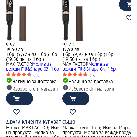
9,97 €
9,97 €
19,50 лв.
19,50 лв.
1 бр. (9,97 € за 1 бр.)
1 бр.
1 бр. (9,97 € за 1 бр.)
1 бр.
(19,50 лв. за 1 бр.)
(19,50 лв. за 1 бр.)
MAX FACTOR
Молив за
MAX FACTOR
Молив за
вежди Fill&Shape 03, 1 бр
вежди Fill&Shape 04, 1 бр
(62)
(57)
Налично за доставка
Налично за доставка
Изберете dm магазин
Изберете dm магазин
Други клиенти купуват също
Марка: MAX FACTOR; Име
Марка: trend !t up; Име на
Марка: C
на продукта: Молив за
продукта: Молив за вежди
продукта