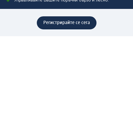
Управлявайте Вашите поръчки бързо и лесно.
Регистрирайте се сега
Помощ
Предимства & Услуги
Център за обслужване на клиенти
Доставка & Изпращане
Връщане на стока
За dm концерна
За нас
Нашата отговорност
Работа в dm
Преса
Маршрут до Централен офис
dm Централен склад
Продуктов свят
dm Свят