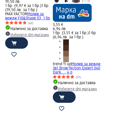
19,50 лв.
1 бр. (9,97 € за 1 бр.)
1 бр.
(19,50 лв. за 1 бр.)
MAX FACTOR
Молив за
вежди Fill&Shape 03, 1 бр
(62)
3,55 €
Налично за доставка
6,94 лв.
1 бр. (3,55 € за 1 бр.)
1 бр.
Изберете dm магазин
(6,94 лв. за 1 бр.)
trend !t up
Молив за вежди
3в1 Brow'fection Expert 040
Dark..., 4 g
(17)
Налично за доставка
Изберете dm магазин