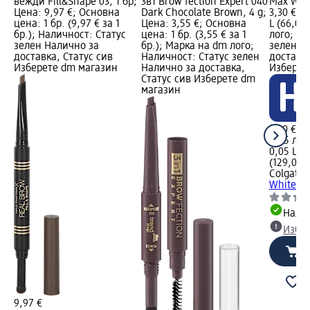
вежди Fill&Shape 03, 1 бр;
3в1 Brow'fection Expert 040
Max Whit
Цена: 9,97 €; Основна
Dark Chocolate Brown, 4 g;
3,30 €; 
цена: 1 бр. (9,97 € за 1
Цена: 3,55 €; Основна
L (66,00 
бр.); Наличност: Статус
цена: 1 бр. (3,55 € за 1
лого; На
зелен Налично за
бр.); Марка на dm лого;
зелен Н
доставка, Статус сив
Наличност: Статус зелен
доставка
Изберете dm магазин
Налично за доставка,
Изберет
Статус сив Изберете dm
магазин
3,30 €
6,45 лв.
0,05 L (6
(129,08 л
Colgate
П
White Ul
Налич
Избе
9,97 €