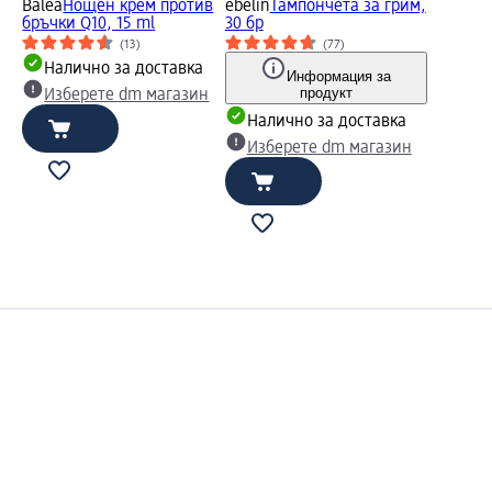
Balea
Нощен крем против
ebelin
Тампончета за грим,
бръчки Q10, 15 ml
30 бр
(13)
(77)
а
Налично за доставка
Информация за
продукт
н
Изберете dm магазин
Налично за доставка
Изберете dm магазин