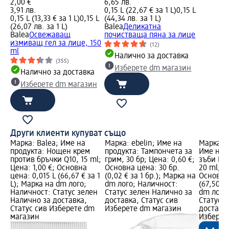
2,00 €
6,65 лв.
3,91 лв.
0,15 L (22,67 € за 1 L)
0,15 L
0,15 L (13,33 € за 1 L)
0,15 L
(44,34 лв. за 1 L)
(26,07 лв. за 1 L)
Balea
Деликатна
Balea
Освежаващ
почистваща пяна за лице
измиващ гел за лице, 150
(12)
ml
Налично за доставка
(355)
Изберете dm магазин
Налично за доставка
Изберете dm магазин
Други клиенти купуват също
Марка: Balea; Име на
Марка: ebelin; Име на
Марка: 
ице
продукта: Нощен крем
продукта: Тампончета за
Име на п
против бръчки Q10, 15 ml;
грим, 30 бр; Цена: 0,60 €;
зъби Pro
Цена: 1,00 €; Основна
Основна цена: 30 бр.
20 ml; Ц
1
цена: 0,015 L (66,67 € за 1
(0,02 € за 1 бр.); Марка на
Основна 
L); Марка на dm лого;
dm лого; Наличност:
(67,50 €
н
Наличност: Статус зелен
Статус зелен Налично за
dm лого
Налично за доставка,
доставка, Статус сив
Статус 
m
Статус сив Изберете dm
Изберете dm магазин
доставка
магазин
Изберет