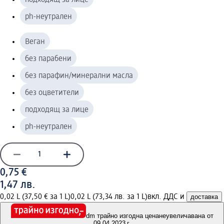
ph-неутрален
Веган
без парабени
без парафин/минерални масла
без оцветители
подходящ за лице
ph-неутрален
0,75 €
1,47 лв.
0,02 L (37,50 € за 1 L)
0,02 L (73,34 лв. за 1 L)
вкл. ДДС и
доставка
dm трайно изгодна цена
неувеличавана от
09.04.2023 г.