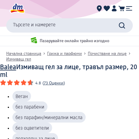
Търсете и намерете
Пазарувайте онлайн трайно изгодно
Начална страница
Грижа и парфюми
Почистване на лице
Измиващ гел
Balea
Измиващ гел за лице, травъл размер, 20
ml
4.8
(
73 Оценки
)
Веган
без парабени
без парафин/минерални масла
без оцветители
подходящ за лице