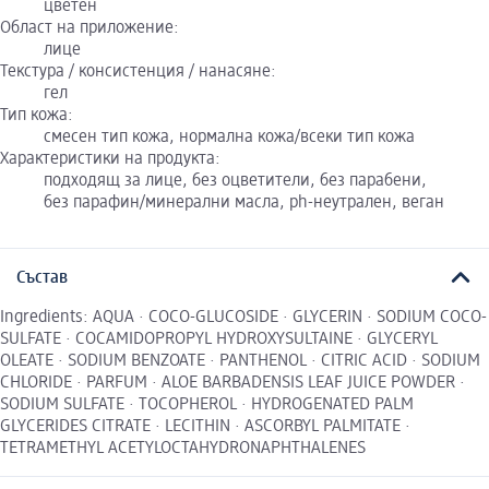
цветен
Област на приложение:
лице
Текстура / консистенция / нанасяне:
гел
Тип кожа:
смесен тип кожа, нормална кожа/всеки тип кожа
Характеристики на продукта:
подходящ за лице, без оцветители, без парабени,
без парафин/минерални масла, ph-неутрален, веган
Състав
Ingredients: AQUA · COCO-GLUCOSIDE · GLYCERIN · SODIUM COCO-
SULFATE · COCAMIDOPROPYL HYDROXYSULTAINE · GLYCERYL
OLEATE · SODIUM BENZOATE · PANTHENOL · CITRIC ACID · SODIUM
CHLORIDE · PARFUM · ALOE BARBADENSIS LEAF JUICE POWDER ·
SODIUM SULFATE · TOCOPHEROL · HYDROGENATED PALM
GLYCERIDES CITRATE · LECITHIN · ASCORBYL PALMITATE ·
TETRAMETHYL ACETYLOCTAHYDRONAPHTHALENES