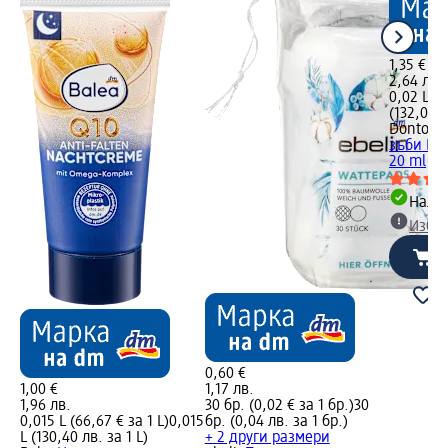
1,35 €
2,64 лв.
0,02 L (6
(132,02 л
Dontode
зъби Pro
20 ml
Налич
Избе
0,60 €
1,00 €
1,17 лв.
1,96 лв.
30 бр. (0,02 € за 1 бр.)
30
2 L
0,015 L (66,67 € за 1 L)
0,015
бр. (0,04 лв. за 1 бр.)
L (130,40 лв. за 1 L)
+ 2 други размери