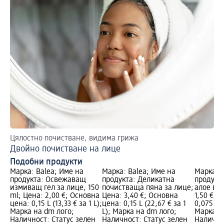
Цялостно почистване, видима грижа
Двойно почистване на лице
Подобни продукти
Марка: Balea; Име на
Марка: Balea; Име на
Марка: B
продукта: Освежаващ
продукта: Деликатна
продукта
измиващ гел за лице, 150
почистваща пяна за лице;
алое вер
ml; Цена: 2,00 €; Основна
Цена: 3,40 €; Основна
1,50 €; 
цена: 0,15 L (13,33 € за 1 L);
цена: 0,15 L (22,67 € за 1
0,075 L (
Марка на dm лого;
L); Марка на dm лого;
Марка н
Наличност: Статус зелен
Наличност: Статус зелен
Налично