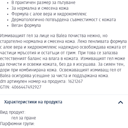
В практичен размер за пътуване
За нормална и смесена кожа
Формула с алое вера и хидрокомплекс
Дерматологично потвърдена съвместимост с кожата
Веган формула
Измиващият гел за лице на Balea почиства нежно, но
старателно нормална и смесена кожа. Леко пенливата формула
с алое вера и хидрокомплекс надеждно освобождава кожата от
частици мръсотия и остатъци от грим. При това се запазва
естественият баланс на влага в кожата. Измиващият гел може
да почисти и освежи кожата, без да я изсушава. За сияен тен,
дори при комбинирана кожа. Освежаващият измиващ гел от
Balea осигурява усещане за чиста и поддържана кожа.
dm артикулен номер на продукта: 1621267
GTIN: 4066447492927
Характеристики на продукта
Вид продукт:
гел за пране
Парфюмни групи: