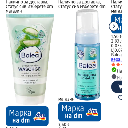
Налично за доставка,
Налично за доставка,
Налично
Статус сив Изберете dm
Статус сив Изберете dm
Статус 
магазин
магазин
1,50 €
2,93 лв.
0,075 L (
L)
0,075 L
Balea
Пил
вера, 75
Налич
Избе
магазин
3,40 €