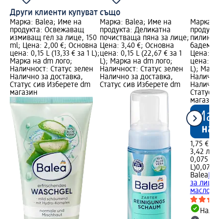
Други клиенти купуват също
Марка: Balea; Име на
Марка: Balea; Име на
Марка: B
продукта: Освежаващ
продукта: Деликатна
продукт
измиващ гел за лице, 150
почистваща пяна за лице;
пилинг з
ml; Цена: 2,00 €; Основна
Цена: 3,40 €; Основна
бадемово
цена: 0,15 L (13,33 € за 1 L);
цена: 0,15 L (22,67 € за 1
Цена: 1,
Марка на dm лого;
L); Марка на dm лого;
цена: 0,0
Наличност: Статус зелен
Наличност: Статус зелен
L); Марк
Налично за доставка,
Налично за доставка,
Налично
Статус сив Изберете dm
Статус сив Изберете dm
Налично
магазин
Статус 
магазин
1,75 €
3,42 лв.
0,075 L (
L)
0,075 L
Balea
По
за лице
масло, 7
Налич