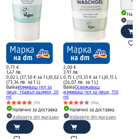
Налич
Избе
0,75 €
2,00 €
1,47 лв.
3,91 лв.
0,02 L (37,50 € за 1 L)
0,02 L
0,15 L (13,33 € за 1 L)
0,15 L
(73,34 лв. за 1 L)
(26,07 лв. за 1 L)
Balea
Измиващ гел за
Balea
Освежаващ
лице, травъл размер, 20
измиващ гел за лице, 150
ml
ml
(73)
(354)
Налично за доставка
Налично за доставка
Изберете dm магазин
Изберете dm магазин