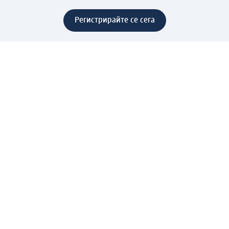
Регистрирайте се сега
Помощ
Предимства & Услуги
Център за обслужване на клиенти
Доставка & Изпращане
Връщане на стока
За dm концерна
За нас
Нашата отговорност
Работа в dm
Преса
Маршрут до Централен офис
dm Централен склад
Продуктов свят
dm Свят