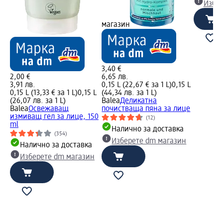
Избе
магазин
3,40 €
2,00 €
6,65 лв.
3,91 лв.
0,15 L (22,67 € за 1 L)
0,15 L
0,15 L (13,33 € за 1 L)
0,15 L
(44,34 лв. за 1 L)
(26,07 лв. за 1 L)
Balea
Деликатна
Balea
Освежаващ
почистваща пяна за лице
измиващ гел за лице, 150
(12)
ml
Налично за доставка
(354)
Изберете dm магазин
Налично за доставка
Изберете dm магазин