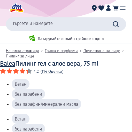
Търсете и намерете
Пазарувайте онлайн трайно изгодно
Начална страница
Грижа и парфюми
Почистване на лице
Пилинг за лице
Balea
Пилинг гел с алое вера, 75 ml
4.2
(
114 Оценки
)
Веган
без парабени
без парафин/минерални масла
Веган
без парабени