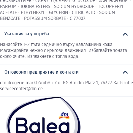
CROSSPOLYMER · CAPRYLYL/CAPRYL GLUCOSIDE · XANTHAN GUM ·
PARFUM · JOJOBA ESTERS · SODIUM HYDROXIDE · TOCOPHERYL
ACETATE · ETHYLHEXYL · GLYCERIN · CITRIC ACID · SODIUM
BENZOATE · POTASSIUM SORBATE · CI77007.
Указания за употреба
Нанасяйте 1–2 пъти седмично върху навлажнена кожа.
Масажирайте нежно с кръгови движения. Избягвайте зоната
около очите. Изплакнете с топла вода.
Отговорно предприятие и контакти
dm-drogerie markt GmbH + Co. KG Am dm-Platz 1, 76227 Karlsruhe
servicecenter@dm.de