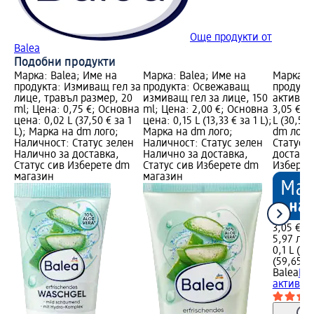
Още продукти от
Balea
Подобни продукти
Марка: Balea; Име на
Марка: Balea; Име на
Марка: B
продукта: Измиващ гел за
продукта: Освежаващ
продукта
лице, травъл размер, 20
измиващ гел за лице, 150
активен
ml; Цена: 0,75 €; Основна
ml; Цена: 2,00 €; Основна
3,05 €; 
цена: 0,02 L (37,50 € за 1
цена: 0,15 L (13,33 € за 1 L);
L (30,50 
L); Марка на dm лого;
Марка на dm лого;
dm лого
Наличност: Статус зелен
Наличност: Статус зелен
Статус 
Налично за доставка,
Налично за доставка,
доставка
Статус сив Изберете dm
Статус сив Изберете dm
Изберет
магазин
магазин
3,05 €
5,97 лв.
0,1 L (30
(59,65 лв
Balea
Пи
активен