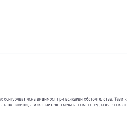
ax осигуряват ясна видимост при всякакви обстоятелства. Тези
оставят ивици, а изключително меката тъкан предпазва стъклат