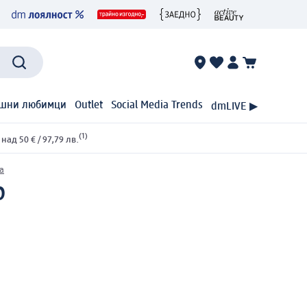
шни любимци
Outlet
Social Media Trends
dmLIVE ▶
(1)
ад 50 € / 97,79 лв.
а
р