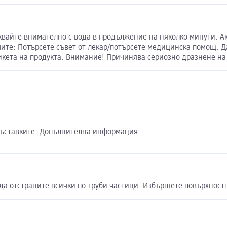
айте внимателно с вода в продължение на няколко минути. Ако
те: Потърсете съвет от лекар/потърсете медицинска помощ. Да
икета на продукта. Внимание! Причинява сериозно дразнене на
съставките.
Допълнителна информация
 да отстраните всички по-груби частици. Избършете повърхност