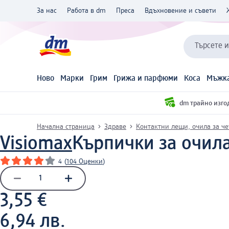
За нас
Работа в dm
Преса
Вдъхновение и съвети
Търсете 
Ново
Марки
Грим
Грижа и парфюми
Коса
Мъжка
dm трайно изго
Начална страница
Здраве
Контактни лещи, очила за че
Visiomax
Кърпички за очила
4
(
104 Оценки
)
3,55 €
6,94 лв.