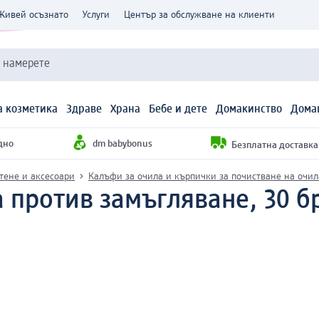
Живей осъзнато
Услуги
Център за обслужване на клиенти
и намерете
 козметика
Здраве
Храна
Бебе и дете
Домакинство
Дома
дно
dm babybonus
Безплатна доставка н
тене и аксесоари
Калъфи за очила и кърпички за почистване на очил
 против замъгляване, 30 б