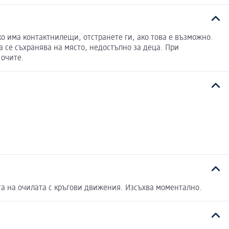
 има контактнилещи, отстранете ги, ако това е възможно.
 се съхранява на място, недостъпно за деца. При
 очите.
та на очилата с кръгови движения. Изсъхва моментално.