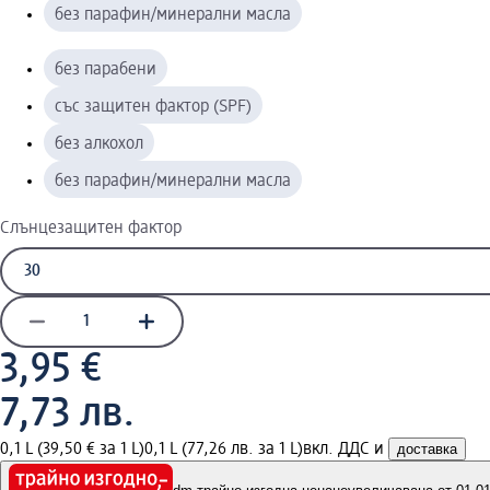
без парафин/минерални масла
без парабени
със защитен фактор (SPF)
без алкохол
без парафин/минерални масла
Слънцезащитен фактор
3,95 €
7,73 лв.
0,1 L (39,50 € за 1 L)
0,1 L (77,26 лв. за 1 L)
вкл. ДДС и
доставка