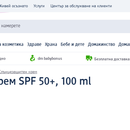
Живей осъзнато
Услуги
Център за обслужване на клиенти
и намерете
 козметика
Здраве
Храна
Бебе и дете
Домакинство
Дома
дно
dm babybonus
Безплатна доставка н
Слънцезащитен крем
ем SPF 50+, 100 ml