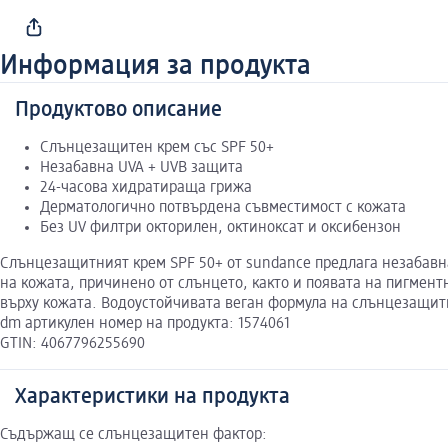
Информация за продукта
Продуктово описание
Слънцезащитен крем със SPF 50+
Незабавна UVA + UVB защита
24-часова хидратираща грижа
Дерматологично потвърдена съвместимост с кожата
Без UV филтри окторилен, октиноксат и оксибензон
Слънцезащитният крем SPF 50+ от sundance предлага незабавн
на кожата, причинено от слънцето, както и появата на пигмент
върху кожата. Водоустойчивата веган формула на слънцезащитн
dm артикулен номер на продукта: 1574061
GTIN: 4067796255690
Характеристики на продукта
Съдържащ се слънцезащитен фактор: