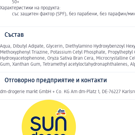
50+
Характеристики на продукта:
със защитен фактор (SPF), без парабени, без парафин/ми
Състав
Aqua, Dibutyl Adipate, Glycerin, Diethylamino Hydroxybenzoyl Hexyl 
Methoxyphenyl Triazine, Potassium Cetyl Phosphate, Propylheptyl C
Hydroxyacetophenone, Oryza Sativa Bran Cera, Microcrystalline Cel
Gum, Xanthan Gum, Tetramethyl acetyloctahydronaphthalenes, Alpha
Отговорно предприятие и контакти
dm-drogerie markt GmbH + Co. KG Am dm-Platz 1, DE-76227 Karls