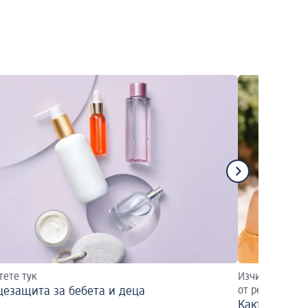
тете тук
Изчислете слъ
езащита за бебета и деца
от решаващо 
Какъв слънц