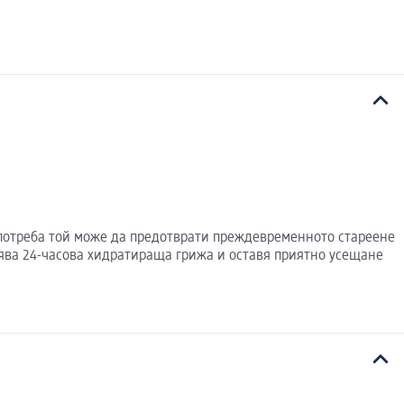
потреба той може да предотврати преждевременното стареене
рява 24-часова хидратираща грижа и оставя приятно усещане