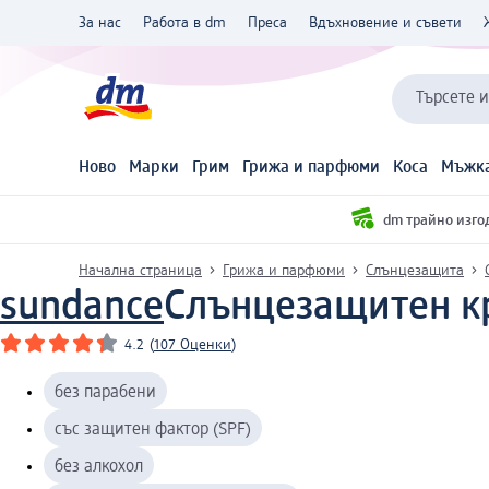
За нас
Работа в dm
Преса
Вдъхновение и съвети
Търсете 
Ново
Марки
Грим
Грижа и парфюми
Коса
Мъжка
dm трайно изго
Начална страница
Грижа и парфюми
Слънцезащита
sundance
Слънцезащитен кр
4.2
(
107 Оценки
)
без парабени
със защитен фактор (SPF)
без алкохол