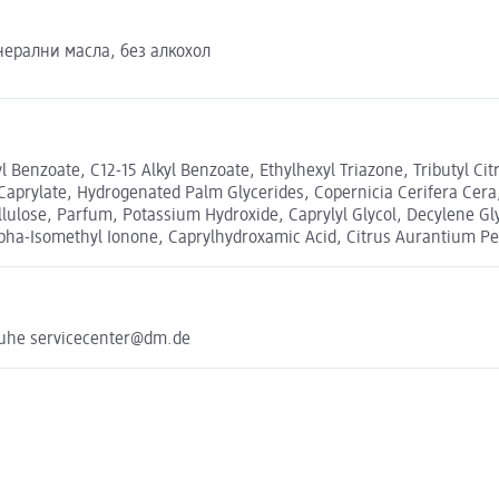
нерални масла, без алкохол
Benzoate, C12-15 Alkyl Benzoate, Ethylhexyl Triazone, Tributyl Citr
aprylate, Hydrogenated Palm Glycerides, Copernicia Cerifera Cera,
lulose, Parfum, Potassium Hydroxide, Caprylyl Glycol, Decylene Gl
-Isomethyl Ionone, Caprylhydroxamic Acid, Citrus Aurantium Peel 
ruhe servicecenter@dm.de