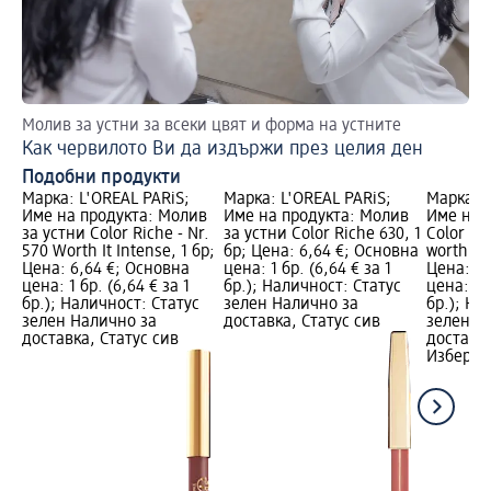
Молив за устни за всеки цвят и форма на устните
Съ
Как червилото Ви да издържи през целия ден
Пр
Подобни продукти
Марка: L'ORÉAL PARiS;
Марка: L'ORÉAL PARiS;
Марка: L
Име на продукта: Молив
Име на продукта: Молив
Име на 
за устни Color Riche - Nr.
за устни Color Riche 630, 1
Color Ric
570 Worth It Intense, 1 бр;
бр; Цена: 6,64 €; Основна
worth it
Цена: 6,64 €; Основна
цена: 1 бр. (6,64 € за 1
Цена: 9,
цена: 1 бр. (6,64 € за 1
бр.); Наличност: Статус
цена: 1 б
бр.); Наличност: Статус
зелен Налично за
бр.); На
зелен Налично за
доставка, Статус сив
зелен Н
доставка, Статус сив
доставка
Изберет