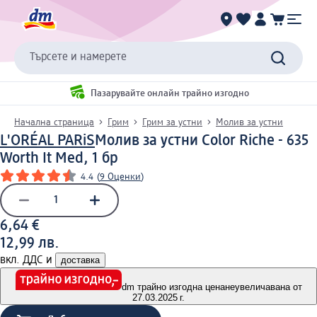
Търсете и намерете
Пазарувайте онлайн трайно изгодно
Начална страница
Грим
Грим за устни
Молив за устни
L'ORÉAL PARiS
Молив за устни Color Riche - 635
Worth It Med, 1 бр
4.4
(
9 Оценки
)
6,64 €
12,99 лв.
вкл. ДДС и
доставка
dm трайно изгодна цена
неувеличавана от
27.03.2025 г.