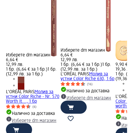
Изберете dm магазин
Изберете dm магазин
6,64 €
6,64 €
12,99 лв.
12,99 лв.
1 бр. (6,64 € за 1 бр.)
1 бр.
9,90 €
1 бр. (6,64 € за 1 бр.)
1 бр.
(12,99 лв. за 1 бр.)
19,36 лв.
(12,99 лв. за 1 бр.)
L'ORÉAL PARiS
Молив за
1 бр. (9,
устни Color Riche 630, 1 бр
(19,36 лв
(16)
Налично за доставка
L'ORÉAL PARiS
Молив за
устни Color Riche - Nr. 570
L'ORÉAL 
Изберете dm магазин
Worth It..., 1 бр
Color Ric
worth it
(6)
Налично за доставка
Налич
Изберете dm магазин
Избе