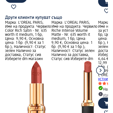
Други клиенти купуват също
Марка: L'ORÉAL PARiS;
Марка: L'ORÉAL PARiS;
Марка: L
Име на продукта: Червило
Име на продукта: Червило
Име на 
Color Rich Satin - Nr. 635
Riche Intense Volume
за устни
worth it medium, 1 бр;
Matte - Nr. 635 worth it
бр; Цена
Цена: 9,90 €; Основна
medium, 1 бр; Цена:
цена: 1 б
цена: 1 бр. (9,90 € за 1
9,90 €; Основна цена: 1
бр.); На
бр.); Наличност: Статус
бр. (9,90 € за 1 бр.);
зелен Н
зелен Налично за
Наличност: Статус зелен
доставка
доставка, Статус сив
Налично за доставка,
Изберет
Изберете dm магазин
Статус сив Изберете dm
6,64 €
12,99 лв
1 бр. (6,
(12,99 лв
L'ORÉAL 
устни CO
Налич
Избе