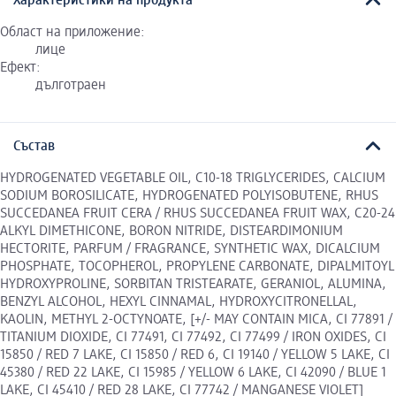
Характеристики на продукта
Област на приложение:
лице
Ефект:
дълготраен
Състав
HYDROGENATED VEGETABLE OIL, C10-18 TRIGLYCERIDES, CALCIUM
SODIUM BOROSILICATE, HYDROGENATED POLYISOBUTENE, RHUS
SUCCEDANEA FRUIT CERA / RHUS SUCCEDANEA FRUIT WAX, C20-24
ALKYL DIMETHICONE, BORON NITRIDE, DISTEARDIMONIUM
HECTORITE, PARFUM / FRAGRANCE, SYNTHETIC WAX, DICALCIUM
PHOSPHATE, TOCOPHEROL, PROPYLENE CARBONATE, DIPALMITOYL
HYDROXYPROLINE, SORBITAN TRISTEARATE, GERANIOL, ALUMINA,
BENZYL ALCOHOL, HEXYL CINNAMAL, HYDROXYCITRONELLAL,
KAOLIN, METHYL 2-OCTYNOATE, [+/- MAY CONTAIN MICA, CI 77891 /
TITANIUM DIOXIDE, CI 77491, CI 77492, CI 77499 / IRON OXIDES, CI
15850 / RED 7 LAKE, CI 15850 / RED 6, CI 19140 / YELLOW 5 LAKE, CI
45380 / RED 22 LAKE, CI 15985 / YELLOW 6 LAKE, CI 42090 / BLUE 1
LAKE, CI 45410 / RED 28 LAKE, CI 77742 / MANGANESE VIOLET]