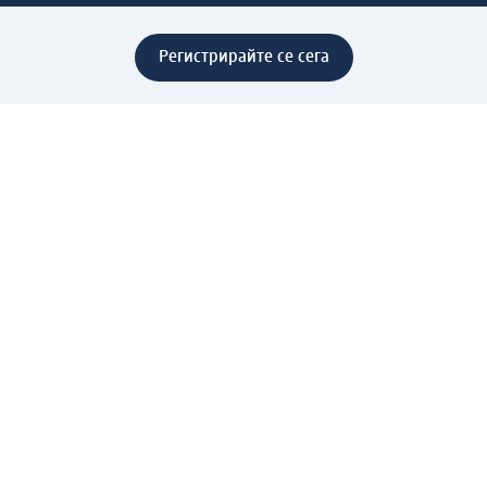
Регистрирайте се сега
Помощ
Предимства & Услуги
Център за обслужване на клиенти
Доставка & Изпращане
Връщане на стока
За dm концерна
За нас
Нашата отговорност
Работа в dm
Преса
Маршрут до Централен офис
dm Централен склад
Продуктов свят
dm Свят