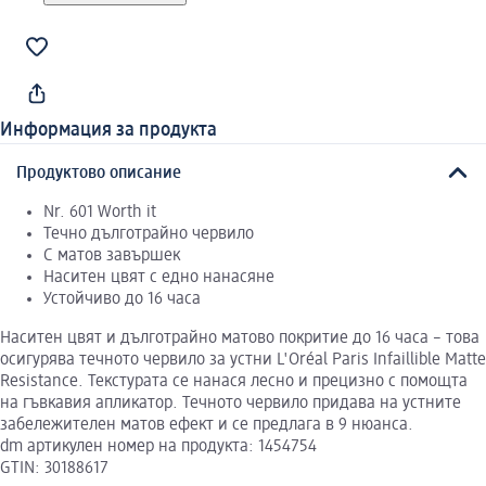
Информация за продукта
Продуктово описание
Nr. 601 Worth it
Течно дълготрайно червило
С матов завършек
Наситен цвят с едно нанасяне
Устойчиво до 16 часа
Наситен цвят и дълготрайно матово покритие до 16 часа – това
осигурява течното червило за устни L'Oréal Paris Infaillible Matte
Resistance. Текстурата се нанася лесно и прецизно с помощта
на гъвкавия апликатор. Течното червило придава на устните
забележителен матов ефект и се предлага в 9 нюанса.
dm артикулен номер на продукта: 1454754
GTIN: 30188617