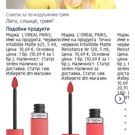
Съвети за по-издръжлив грим
На
Лято, слънце, грим?
3 
Подобни продукти
Марка: L'ORÉAL PARiS;
Марка: L'ORÉAL PARiS;
Марка: L
Име на продукта: Червило
Име на продукта: Течно
Име на 
Infallible Matte 625, 5 ml;
червило Infaillible Matte
червило 
Цена: 10,69 €; Основна
Resistance Nr.120, 5 ml;
Resistan
цена: 1 бр. (10,69 € за 1
Цена: 10,69 €; Основна
Цена: 10
бр.); Наличност: Статус
цена: 1 бр. (10,69 € за 1
цена: 1 б
зелен Налично за
бр.); Наличност: Статус
бр.); На
доставка, Статус сив
зелен Налично за
зелен Н
Изберете dm магазин
доставка, Статус сив
доставка
Изберете dm магазин
Изберет
10,69 €
20,91 лв
1 бр. (10
(20,91 лв