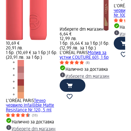
L'ORÉAL 
червило 
Nr.100, 
Налич
Изберете dm магазин
6,64 €
Избе
12,99 лв.
10,69 €
1 бр. (6,64 € за 1 бр.)
1 бр.
20,91 лв.
(12,99 лв. за 1 бр.)
1 бр. (10,69 € за 1 бр.)
1 бр.
L'ORÉAL PARiS
Молив за
(20,91 лв. за 1 бр.)
устни COUTURE 601, 1 бр
(8)
Налично за доставка
Изберете dm магазин
L'ORÉAL PARiS
Течно
червило Infaillible Matte
Resistance Nr.120, 5 ml
(33)
Налично за доставка
Изберете dm магазин