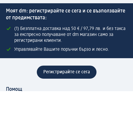
Моят dm: регистрирайте се сега и се възползвайте
от предимствата:
(1) Безплатна доставка над 50 € / 97,79 лв. и без такса
за експресно получаване от dm магазин само за
регистрирани клиенти.
Управлявайте Вашите поръчки бързо и лесно.
Регистрирайте се сега
Помощ
Предимства & Услуги
Център за обслужване на клиенти
Доставка & Изпращане
Връщане на стока
За dm концерна