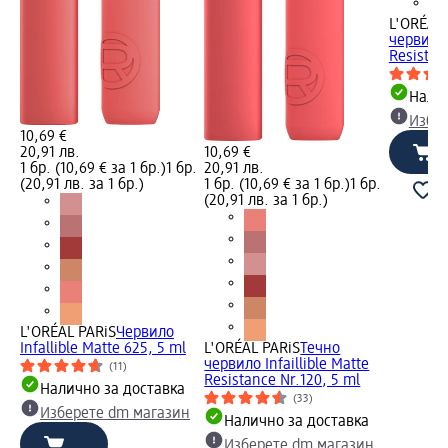
L'ORÉAL 
червило 
Resistan
Налич
Избе
10,69 €
20,91 лв.
10,69 €
1 бр. (10,69 € за 1 бр.)
1 бр.
20,91 лв.
(20,91 лв. за 1 бр.)
1 бр. (10,69 € за 1 бр.)
1 бр.
(20,91 лв. за 1 бр.)
L'ORÉAL PARiS
Червило
Infallible Matte 625, 5 ml
L'ORÉAL PARiS
Течно
червило Infaillible Matte
(11)
Resistance Nr.120, 5 ml
Налично за доставка
(33)
Изберете dm магазин
Налично за доставка
Изберете dm магазин