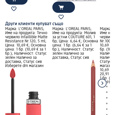
Други клиенти купуват също
Марка: L'ORÉAL PARiS;
Марка: L'ORÉAL PARiS;
Марка: L
Име на продукта: Течно
Име на продукта: Молив
Име на 
червило Infaillible Matte
за устни COUTURE 601, 1
червило 
Resistance Nr.120, 5 ml;
бр; Цена: 6,64 €; Основна
Nr.100, 
Цена: 10,69 €; Основна
цена: 1 бр. (6,64 € за 1
10,69 €;
цена: 1 бр. (10,69 € за 1
бр.); Наличност: Статус
бр. (10,6
бр.); Наличност: Статус
зелен Налично за
Налично
зелен Налично за
доставка, Статус сив
Налично
доставка, Статус сив
Статус 
Изберете dm магазин
магазин
10,69 €
20,91 лв
1 бр. (10
(20,91 лв