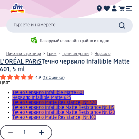
Търсете и намерете
Пазарувайте онлайн трайно изгодно
Начална страница
Грим
Грим за устни
Червило
L'ORÉAL PARiS
Течно червило Infallible Matte
601, 5 ml
4.9
(
13 Оценки
)
Цвят
Течно червило Infallible Matte 601
Червило Infallible Matte 625
Течно червило Matte Resistance, Nr.420
Течно червило Infaillible Matte Resistance Nr.115
Течно червило Infaillible Matte Resistance Nr.120
Течно червило Matte Resistance, Nr.100