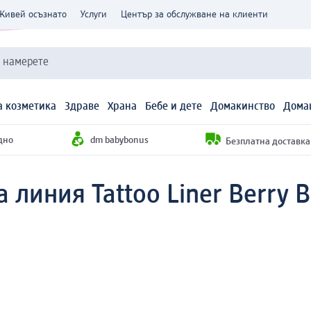
Живей осъзнато
Услуги
Център за обслужване на клиенти
и намерете
 козметика
Здраве
Храна
Бебе и дете
Домакинство
Дома
дно
dm babybonus
Безплатна доставка н
 линия Tattoo Liner Berry Bl