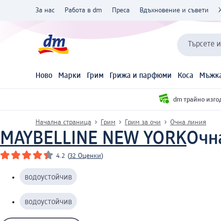
За нас
Работа в dm
Преса
Вдъхновение и съвети
Търсете 
Ново
Марки
Грим
Грижа и парфюми
Коса
Мъжка
dm трайно изго
Начална страница
Грим
Грим за очи
Очна линия
MAYBELLINE NEW YORK
Очна
4.2
(
32 Оценки
)
водоустойчив
водоустойчив