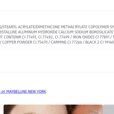
ES/STEARYL ACRYLATE/DIMETHICONE METHACRYLATE COPOLYMER S
RISTALLINE ALUMINUM HYDROXIDE CALCIUM SODIUM BOROSILICATE 
CONTENIR CI 77491, CI 77492, CI 77499 / IRON OXIDES CI 77891 
COPPER POWDER CI 75470 / CARMINE CI 77266 / BLACK 2 CI 19140 / 
 от MAYBELLINE NEW YORK