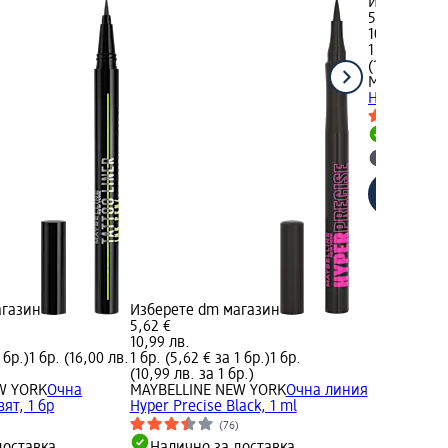
Изберете d
5,62 €
10,99 лв.
1 бр. (5,62 €
(10,99 лв. з
MAYBELLIN
Hyper Preci
Налично
Изберет
агазин
Изберете dm магазин
5,62 €
10,99 лв.
 бр.)
1 бр. (16,00 лв.
1 бр. (5,62 € за 1 бр.)
1 бр.
(10,99 лв. за 1 бр.)
W YORK
Oчна
MAYBELLINE NEW YORK
Очна линия
ят, 1 бр
Hyper Precise Black, 1 ml
)
(76)