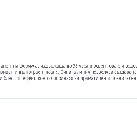
манентна формула, издържаща до 36 часа и освен това е и водоу
нзивен и дълготраен нюанс. Очната линия позволява създаване
 и блестящ ефект, което допринася за драматичен и пленителен