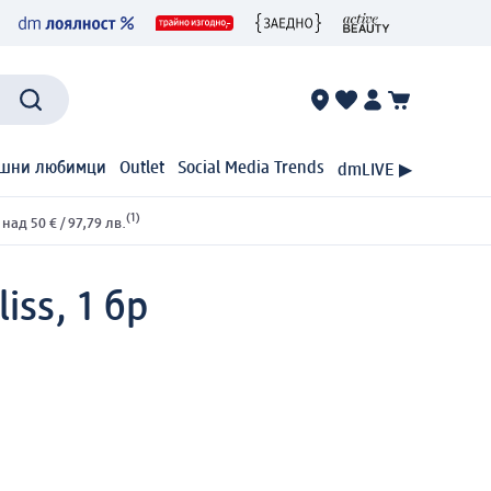
шни любимци
Outlet
Social Media Trends
dmLIVE ▶
(1)
ад 50 € / 97,79 лв.
iss, 1 бр