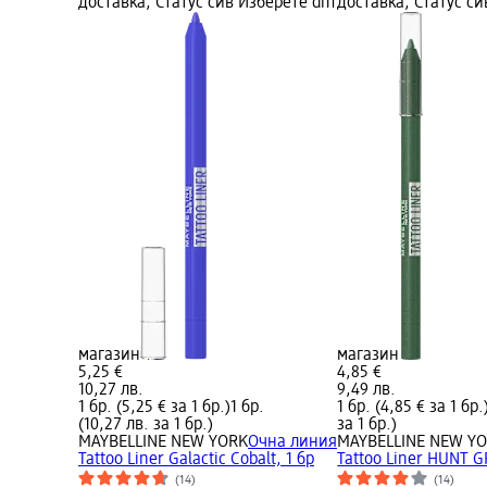
доставка, Статус сив Изберете dm
доставка, Статус с
магазин
магазин
5,25 €
4,85 €
10,27 лв.
9,49 лв.
1 бр. (5,25 € за 1 бр.)
1 бр.
1 бр. (4,85 € за 1 бр.
(10,27 лв. за 1 бр.)
за 1 бр.)
MAYBELLINE NEW YORK
Очна линия
MAYBELLINE NEW Y
Tattoo Liner Galactic Cobalt, 1 бр
Tattoo Liner HUNT G
(14)
(14)