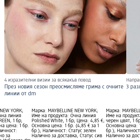
4 изразителни визии за всякакъв повод
Напра
През новия сезон преосмисляме грима с очните
3 раз
линии от dm
 NEW YORK;
Марка: MAYBELLINE NEW YORK;
Марка: MAYBEL
чна линия
Име на продукта: Очна линия
Име на продукт
REEN, 1 бр;
Polished White, 1 бр; Цена: 4,85 €;
черен цвят, 1 бр
на цена: 1 бр.
Основна цена: 1 бр. (4,85 € за 1
Основна цена: 1 
аличност:
бр.); Наличност: Статус зелен
бр.); Наличност
но за
Налично за доставка, Статус сив
Налично за дос