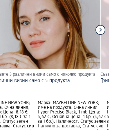
вете 3 различни визии само с няколко продукта!
Съвети и насо
лични визии само с 5 продукта
Грим за сини
LINE NEW YORK;
Марка: MAYBELLINE NEW YORK;
Марка: MAY
а: Oчна линия,
Име на продукта: Очна линия
Име на про
; Цена: 8,18 €;
Hyper Precise Black, 1 ml; Цена:
Hyper Preci
бр. (8,18 € за 1
5,62 €; Основна цена: 1 бр. (5,62 €
5,62 €; Осн
: Статус зелен
за 1 бр.); Наличност: Статус зелен
за 1 бр.); 
тавка, Статус сив
Налично за доставка, Статус сив
Налично за