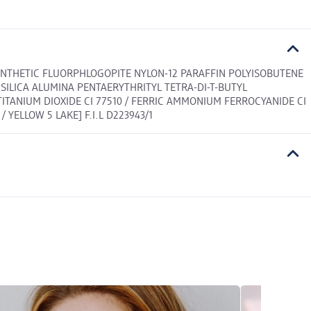
YNTHETIC FLUORPHLOGOPITE NYLON-12 PARAFFIN POLYISOBUTENE
SILICA ALUMINA PENTAERYTHRITYL TETRA-DI-T-BUTYL
/ TITANIUM DIOXIDE CI 77510 / FERRIC AMMONIUM FERROCYANIDE CI
YELLOW 5 LAKE] F.I.L D223943/1​