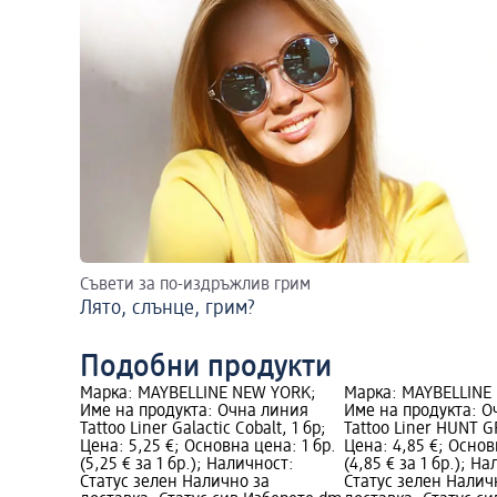
Съвети за по-издръжлив грим
Лято, слънце, грим?
Подобни продукти
Марка: MAYBELLINE NEW YORK;
Марка: MAYBELLINE
Име на продукта: Очна линия
Име на продукта: О
Tattoo Liner Galactic Cobalt, 1 бр;
Tattoo Liner HUNT G
Цена: 5,25 €; Основна цена: 1 бр.
Цена: 4,85 €; Основ
(5,25 € за 1 бр.); Наличност:
(4,85 € за 1 бр.); Н
Статус зелен Налично за
Статус зелен Налич