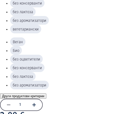
без консерванти
без лактоза
без ароматизатори
вегетариански
Веган
Био
без оцветители
без консерванти
без лактоза
без ароматизатори
Други продуктови критерии