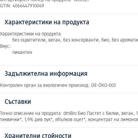
dm артикулен номер на продукта: 1456327
GTIN: 4066447910049
Характеристики на продукта
Характеристики на продукта:
без оцветители, веган, без консерванти, био, без аромати
Вкус:
пикантен
Задължителна информация
Контролен орган за екологичен произход: DE-ÖKO-003
Съставки
Точно описание на продукта: dmBio Био Пастет с билки, веган, 1
тиквички*, 1,9% див лук*, ябълков оцет*, концентрат на лимоно
Хранителни стойности