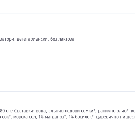
затори, вегетариански, без лактоза
80 g ℮ Съставки: вода, слънчогледови семки*, рапично олио*, ко
в сок*, морска сол, 1% магданоз*, 1% босилек*, царевично нишес