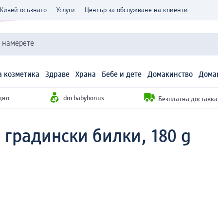
Живей осъзнато
Услуги
Център за обслужване на клиенти
и намерете
 козметика
Здраве
Храна
Бебе и дете
Домакинство
Дома
дно
dm babybonus
Безплатна доставка н
 градински билки, 180 g