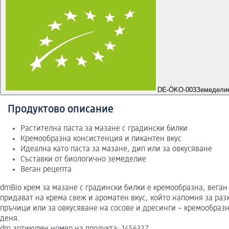
DE-ÖKO-003
Земеделие
Продуктово описание
Растителна паста за мазане с градински билки
Кремообразна консистенция и пикантен вкус
Идеална като паста за мазане, дип или за овкусяване
Съставки от биологично земеделие
Веган рецепта
dmBio крем за мазане с градински билки е кремообразна, веган
придават на крема свеж и ароматен вкус, който напомня за раз
пръчици или за овкусяване на сосове и дресинги – кремообразна
деня.