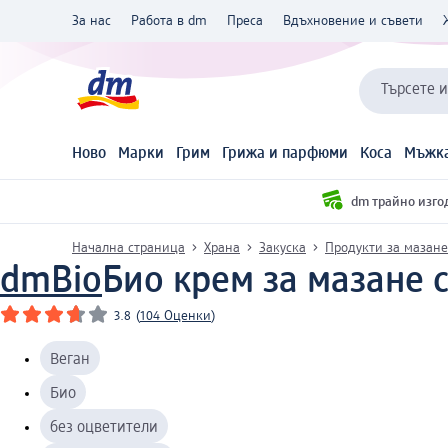
За нас
Работа в dm
Преса
Вдъхновение и съвети
Търсете 
Ново
Марки
Грим
Грижа и парфюми
Коса
Мъжка
dm трайно изго
Начална страница
Храна
Закуска
Продукти за мазане
dmBio
Био крем за мазане с
3.8
(
104 Оценки
)
Веган
Био
без оцветители