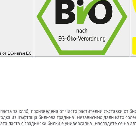
 от ЕС/извън ЕС
 паста за хляб, произведена от чисто растителни съставки от 
ходка из цъфтяща билкова градина. Независимо дали като солен
та паста с градински билки е универсална. Насладете се на авт