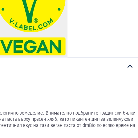
биологично земеделие. Внимателно подбраните градински билки
а паста върху пресен хляб, като пикантен дип за зеленчукови
ентичния вкус на тази веган паста от dmBio по всяко време на