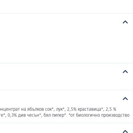
нцентрат на ябълков сок*, лук*, 2,5% краставица*, 2,5 %
те*, 0,3% див чесън*, бял пипер*. *от биологично производство