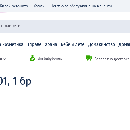
Живей осъзнато
Услуги
Център за обслужване на клиенти
и намерете
 козметика
Здраве
Храна
Бебе и дете
Домакинство
Дома
дно
dm babybonus
Безплатна доставка н
1, 1 бр