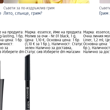
Съвети за по-издръжлив грим
Съвет
е
Лято, слънце, грим?
Грим 
е на продукта:
Марка: essence; Име на продукта:
Марка: essence
-lasting, 1 бр;
Молив за очи - Nr.01 black, 1 g;
Очна линия мол
на цена: 1 бр.
Цена: 1,10 €; Основна цена: 1 бр.
Liner, 1,2 ml; Ц
аличност:
(1,10 € за 1 бр.); Наличност: Статус
Основна цена: 1 
но за
зелен Налично за доставка,
бр.); Наличност
ив Изберете dm
Статус сив Изберете dm магазин
Налично за дос