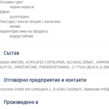
Основен цвят:
черни нюанси
Ефект:
дълготраен
Текстура / консистенция / нанасяне:
молив
Характеристики на продукта:
водоустойчив
Състав
AQUA (WATER), ACRYLATES COPOLYMER, ALCOHOL DENAT., AMMON
GLYCOL, DIMETHICONE, PHENOXYETHANOL, CI 77266 (BLACK 2) (N
Отговорно предприятие и контакти
cosnova GmbH Am Limespark 2, D-65843 Sulzbach, Германия inf
Произведено в