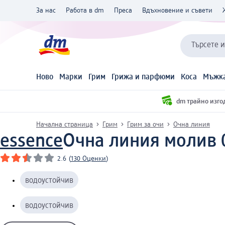
За нас
Работа в dm
Преса
Вдъхновение и съвети
Търсете 
Ново
Марки
Грим
Грижа и парфюми
Коса
Мъжка
dm трайно изго
Начална страница
Грим
Грим за очи
Очна линия
essence
Очна линия молив 0
2.6
(
130 Оценки
)
водоустойчив
водоустойчив