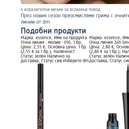
4 изразителни визии за всякакъв повод
През новия сезон преосмисляме грима с очнит
линии от dm
Подобни продукти
Марка: essence; Име на продукта:
Марка: essence; Им
Очна линия - молив - 010, 1 бр;
Очна линия 24h long
Цена: 2,55 €; Основна цена: 1 бр.
Цена: 2,80 €; Основ
(2,55 € за 1 бр.); Наличност:
(2,80 € за 1 бр.); Н
Статус зелен Налично за
Статус зелен Налич
доставка, Статус сив Изберете dm
доставка, Статус с