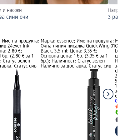
и и насоки
Направете 3 р
за сини очи
3 различни в
; Име на продукта:
Марка: essence; Име на продукта:
Марка: ess
ив 24ever Ink
Очна линия писалка Quick Wing 01
Очна линия l
ена: 2,80 €;
Black, 3,5 ml; Цена: 3,35 €;
black, 3 ml
бр. (2,80 € за 1
Основна цена: 1 бр. (3,35 € за 1
цена: 1 бр. 
: Статус зелен
бр.); Наличност: Статус зелен
Наличност:
тавка, Статус сив
Налично за доставка, Статус сив
за доставка
dm магази
2,80 €
5,48 лв.
1 бр. (2,80 €
за 1 бр.)
essence
Очн
010 black, 3
Налично
Изберет