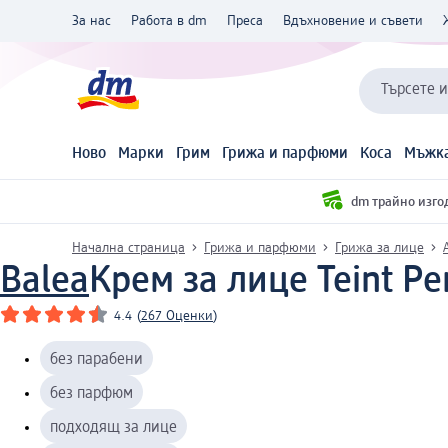
За нас
Работа в dm
Преса
Вдъхновение и съвети
Търсете 
Ново
Марки
Грим
Грижа и парфюми
Коса
Мъжка
dm трайно изго
Начална страница
Грижа и парфюми
Грижа за лице
Balea
Крем за лице Teint Per
4.4
(
267 Оценки
)
без парабени
без парфюм
подходящ за лице