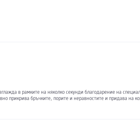
 и изглажда в рамките на няколко секунди благодарение на спец
вно прикрива бръчките, порите и неравностите и придава на ко