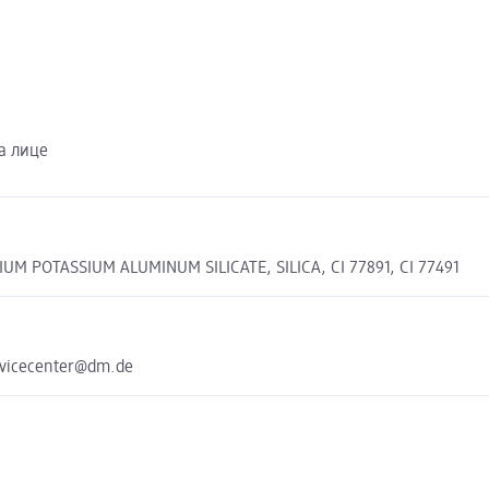
а лице
 POTASSIUM ALUMINUM SILICATE, SILICA, CI 77891, CI 77491
rvicecenter@dm.de