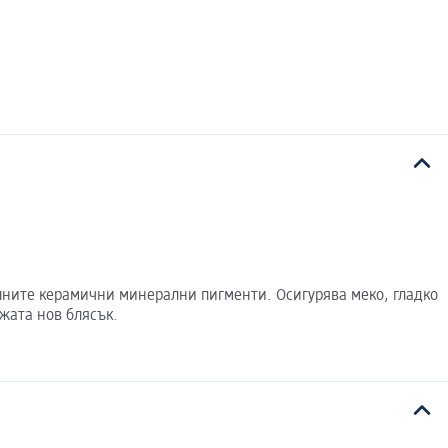
иалните керамични минерални пигменти. Осигурява меко, гладко
жата нов блясък.