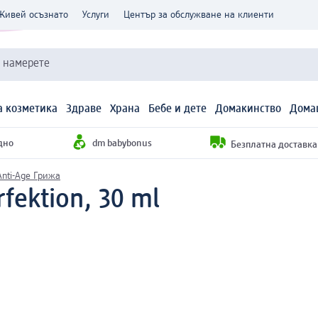
Живей осъзнато
Услуги
Център за обслужване на клиенти
и намерете
 козметика
Здраве
Храна
Бебе и дете
Домакинство
Дома
дно
dm babybonus
Безплатна доставка н
Anti-Age Грижа
fektion, 30 ml