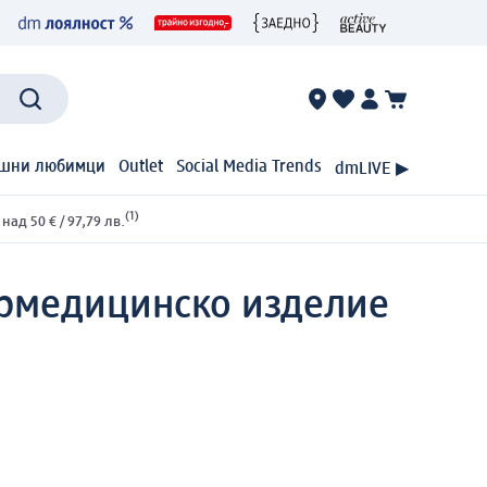
шни любимци
Outlet
Social Media Trends
dmLIVE ▶
(1)
ад 50 € / 97,79 лв.
р
медицинско изделие