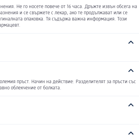
нения. Не го носете повече от 16 часа. Дръжте извън обсега на
азнения и се свържете с лекар, ако те продължават или се
ригиналната опаковка. Тя съдържа важна информация. Този
армацевт.
олемия пръст. Начин на действие: Разделителят за пръсти със
авно облекчение от болката.