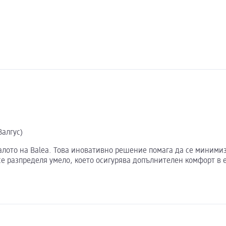
Валгус)
ъпалото на Balea. Това иновативно решение помага да се миним
 се разпределя умело, което осигурява допълнителен комфорт в