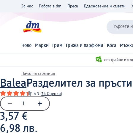
За нас
Работа в dm
Преса
Вдъхновение и съвети
Търсете 
Ново
Марки
Грим
Грижа и парфюми
Коса
Мъжка
dm трайно изго
Начална страница
Balea
Разделител за пръсти 
4.3
(
54 Оценки
)
3,57 €
6,98 лв.