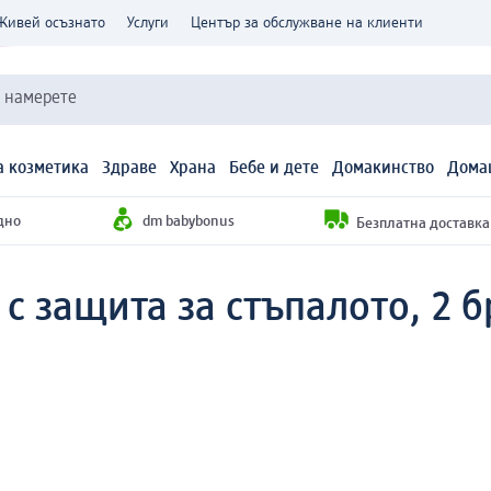
Живей осъзнато
Услуги
Център за обслужване на клиенти
и намерете
 козметика
Здраве
Храна
Бебе и дете
Домакинство
Дома
дно
dm babybonus
Безплатна доставка н
с защита за стъпалото, 2 б