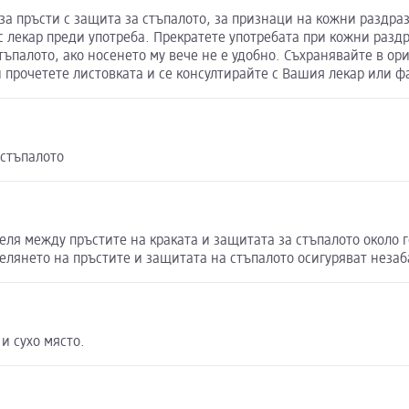
за пръсти с защита за стъпалото, за признаци на кожни раздраз
 лекар преди употреба. Прекратете употребата при кожни раздр
тъпалото, ако носенето му вече не е удобно. Съхранявайте в о
 прочетете листовката и се консултирайте с Вашия лекар или ф
 стъпалото
ля между пръстите на краката и защитата за стъпалото около г
делянето на пръстите и защитата на стъпалото осигуряват незаб
и сухо място.