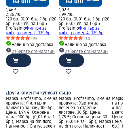
1,46 €
1,02 €
2,86 лв.
1,99 лв.
120 бр. (0,01 € за 1 бр.)
120
120 бр. (0,01 € за 1 бр.)
120
бр. (0,02 лв. за 1 бр.)
бр. (0,02 лв. за 1 бр.)
Profissimo
Филтри за
Profissimo
Филтър за
кафе, размер 2, 120 бр
кафе, размер 4, 120 бр
(10)
(22)
Налично за доставка
Налично за доставка
Изберете dm магазин
Изберете dm магазин
Други клиенти купуват също
Марка: Profissimo; Име на
Марка: Profissimo; Име на
Марка: S
продукта: Филтърни
продукта: Хартия за
на прод
пликчета за чай, 100 бр;
печене на отделни
4-пласт
Цена: 1,94 €; Основна
листове, 30 бр; Цена:
цветове/
цена: 100 бр. (0,02 € за 1
1,75 €; Основна цена: 30
Цена: 1,
бр.); Марка на dm лого;
бр. (0,06 € за 1 бр.); Марка
цена: 100
Наличност: Статус зелен
на dm лого; Наличност:
бр.); Ма