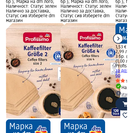
бр.); Марка на dm лого;
бр.); Марка на dm лого;
бр.); Ма
Наличност: Статус зелен
Наличност: Статус зелен
Налично
Налично за доставка,
Налично за доставка,
Налично
Статус сив Изберете dm
Статус сив Изберете dm
Статус 
магазин
магазин
магазин
1,53 €
2,99 лв.
3 бр. (0,
(1,00 лв.
Profissi
за дозат
бр
Налич
Избе