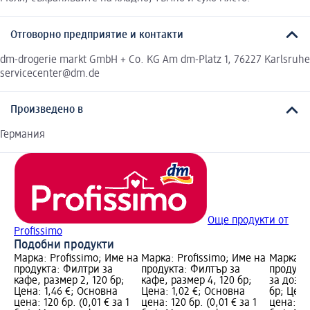
Отговорно предприятие и контакти
dm-drogerie markt GmbH + Co. KG Am dm-Platz 1, 76227 Karlsruhe
servicecenter@dm.de
Произведено в
Германия
Още продукти от
Profissimo
Подобни продукти
Марка: Profissimo; Име на
Марка: Profissimo; Име на
Марка: P
продукта: Филтри за
продукта: Филтър за
продукт
кафе, размер 2, 120 бр;
кафе, размер 4, 120 бр;
за дозат
Цена: 1,46 €; Основна
Цена: 1,02 €; Основна
бр; Цена
цена: 120 бр. (0,01 € за 1
цена: 120 бр. (0,01 € за 1
цена: 3 б