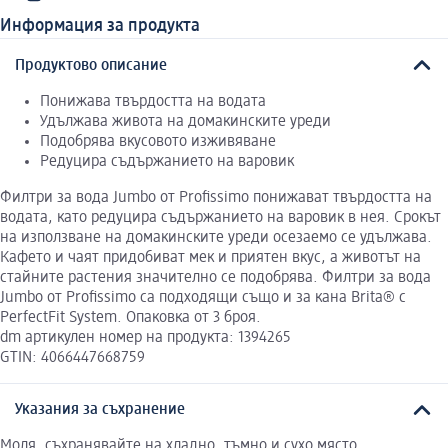
Информация за продукта
Продуктово описание
Понижава твърдостта на водата
Удължава живота на домакинските уреди
Подобрява вкусовото изживяване
Редуцира съдържанието на варовик
Филтри за вода Jumbo от Profissimo понижават твърдостта на
водата, като редуцира съдържанието на варовик в нея. Срокът
на използване на домакинските уреди осезаемо се удължава.
Кафето и чаят придобиват мек и приятен вкус, а животът на
стайните растения значително се подобрява. Филтри за вода
Jumbo от Profissimo са подходящи също и за кана Brita® с
PerfectFit System. Опаковка от 3 броя.
dm артикулен номер на продукта: 1394265
GTIN: 4066447668759
Указания за съхранение
Моля, съхранявайте на хладно, тъмно и сухо място.