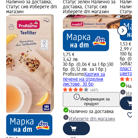
Налично за доставка,
Статус зелен Налично за
Налично
Статус сив Изберете dm
доставка, Статус сив
Налично
магазин
Изберете dm магазин
Статус 
магазин
1,53 €
2,99 лв.
100 бр. (
1,75 €
бр. (0,04
3,42 лв.
Soft&Sic
30 бр. (0,06 € за 1 бр.)
30
пласта,
бр. (0,12 лв. за 1 бр.)
цветове/
Profissimo
Хартия за
печене на отделни
листове, 30 бр
Налич
(407)
Избе
Информация за
продукт
Налично за доставка
Изберете dm магазин