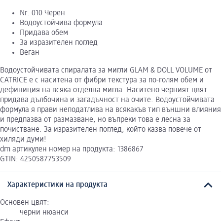
Nr. 010 Черен
Водоустойчива формула
Придава обем
За изразителен поглед
Веган
Водоустойчивата спиралата за мигли GLAM & DOLL VOLUME от
CATRICE е с наситена от фибри текстура за по-голям обем и
дефиниция на всяка отделна мигла. Наситено черният цвят
придава дълбочина и загадъчност на очите. Водоустойчивата
формула я прави неподатлива на всякакъв тип външни влияния
и предпазва от размазване, но въпреки това е лесна за
почистване. За изразителен поглед, който казва повече от
хиляди думи!
dm артикулен номер на продукта: 1386867
GTIN: 4250587753509
Характеристики на продукта
Основен цвят:
черни нюанси