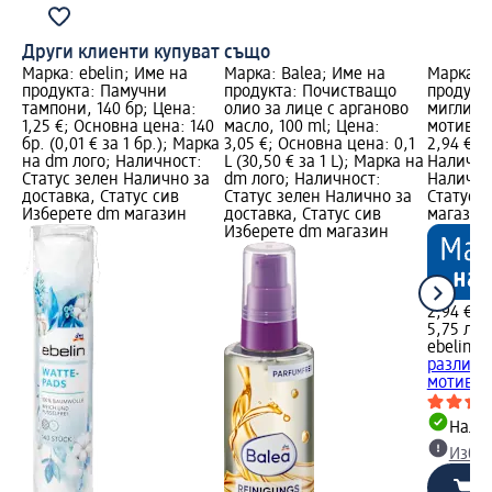
Други клиенти купуват също
Марка: ebelin; Име на
Марка: Balea; Име на
Марка: e
продукта: Памучни
продукта: Почистващо
продукта
тампони, 140 бр; Цена:
олио за лице с арганово
мигли, 
1,25 €; Основна цена: 140
масло, 100 ml; Цена:
мотиви, 
бр. (0,01 € за 1 бр.); Марка
3,05 €; Основна цена: 0,1
2,94 €; 
на dm лого; Наличност:
L (30,50 € за 1 L); Марка на
Налично
Статус зелен Налично за
dm лого; Наличност:
Налично
доставка, Статус сив
Статус зелен Налично за
Статус 
Изберете dm магазин
доставка, Статус сив
магазин
Изберете dm магазин
2,94 €
5,75 лв.
ebelin
Из
различн
мотиви, 
Налич
Избе