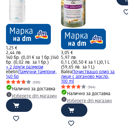
1,25 €
2,44 лв.
3,05 €
140 бр. (0,01 € за 1 бр.)
140
5,97 лв.
бр. (0,02 лв. за 1 бр.)
0,1 L (30,50 € за 1 L)
0,1 L
+ 2 други размери
(59,65 лв. за 1 L)
ebelin
Памучни тампони,
Balea
Почистващо олио за
140 бр
лице с арганово масло,
100 ml
(500)
(964)
Налично за доставка
Налично за доставка
Изберете dm магазин
Изберете dm магазин