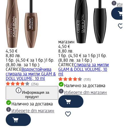
Избе
магазин
4,50 €
4,50 €
8,80 лв.
8,80 лв.
1 бр. (4,50 € за 1 бр.)
1 бр.
1 бр. (4,50 € за 1 бр.)
1 бр.
(8,80 лв. за 1 бр.)
(8,80 лв. за 1 бр.)
CATRICE
Спирала за мигли
CATRICE
Водоустойчива
GLAM & DOLL VOLUME, 10
спирала за мигли GLAM &
ml
DOLL VOLUME, 10 ml
(135)
(256)
Налично за доставка
Информация за
Изберете dm магазин
продукт
Налично за доставка
Изберете dm магазин