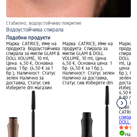
Стабилно, водоустойчиво покритие
Ка
Водоустойчива спирала
5 
Подобни продукти
Марка: CATRICE; Име на
Марка: CATRICE; Име на
Марка: 
продукта: Водоустойчива
продукта: Спирала за
продукт
спирала за мигли GLAM &
мигли GLAM & DOLL
спирала
DOLL VOLUME, 10 ml;
VOLUME, 10 ml; Цена:
DOLL - F
Цена: 4,50 €; Основна
4,50 €; Основна цена: 1
ml; Цена
цена: 1 бр. (4,50 € за 1
бр. (4,50 € за 1 бр.);
цена: 1 б
бр.); Наличност: Статус
Наличност: Статус зелен
бр.); На
зелен Налично за
Налично за доставка,
зелен Н
доставка, Статус сив
Статус сив Изберете dm
доставка
Изберете dm магазин
Изберет
4,50 €
8,80 лв.
1 бр. (4,
(8,80 лв.
CATRICE
спирала
DOLL -...
Налич