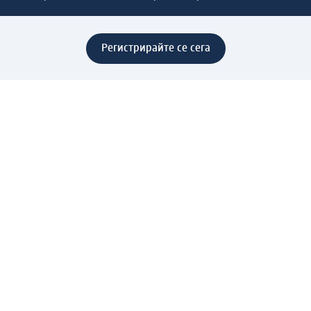
Регистрирайте се сега
Помощ
Предимства & Услуги
Център за обслужване на клиенти
Доставка & Изпращане
Връщане на стока
За dm концерна
За нас
Нашата отговорност
Работа в dm
Преса
Маршрут до Централен офис
dm Централен склад
Продуктов свят
dm Свят