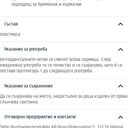
подходящ за бременни и кърмачки
Състав
пластмаса
Указания за употреба
Интерденталните четки се сменят всяка седмица. След
ежедневна употреба тя се почиства и се съхранява, като ѝ се
поставя протекторъ т до следващата употреба.
Указания за съхранение
Да се съхранява на място, недостъпно за деца и далеч от пряка
слънчева светлина.
Отговорно предприятие и контакти
TePe Munhygienprodukter AB Bronsåldersgatan 5, 213 76 Malmö,