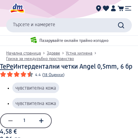
Търсете и намерете
Пазарувайте онлайн трайно изгодно
Начална страница
Здраве
Устна хигиена
Грижа за междузъбно пространство
TePe
Интердентални четки Angel 0,5mm, 6 бр
4.4
(
18 Оценки
)
чувствителна кожа
чувствителна кожа
4,58 €