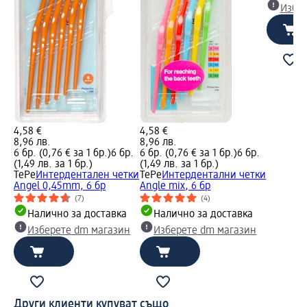
Избе
4,58 €
4,58 €
8,96 лв.
8,96 лв.
6 бр. (0,76 € за 1 бр.)
6 бр.
6 бр. (0,76 € за 1 бр.)
6 бр.
(1,49 лв. за 1 бр.)
(1,49 лв. за 1 бр.)
TePe
Интердентален четки
TePe
Интердентални четки
Angel 0,45mm, 6 бр
Angle mix, 6 бр
(7)
(4)
Налично за доставка
Налично за доставка
Изберете dm магазин
Изберете dm магазин
Други клиенти купуват също