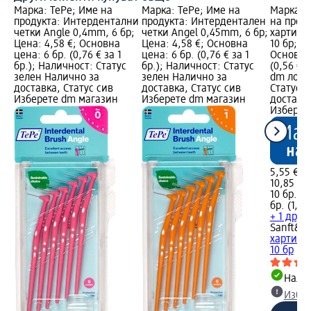
Марка: TePe; Име на
Марка: TePe; Име на
Марка: S
продукта: Интердентални
продукта: Интердентален
на проду
четки Angle 0,4mm, 6 бр;
четки Angel 0,45mm, 6 бр;
хартия C
Цена: 4,58 €; Основна
Цена: 4,58 €; Основна
10 бр; Ц
цена: 6 бр. (0,76 € за 1
цена: 6 бр. (0,76 € за 1
Основна 
бр.); Наличност: Статус
бр.); Наличност: Статус
(0,56 € 
зелен Налично за
зелен Налично за
dm лого
доставка, Статус сив
доставка, Статус сив
Статус 
Изберете dm магазин
Изберете dm магазин
доставка
Изберет
5,55 €
10,85 лв
10 бр. (0
бр. (1,10
+ 1 друг
Sanft&Si
хартия C
10 бр
Налич
Избе