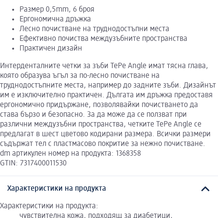
Размер 0,5mm, 6 броя
Ергономична дръжка
Лесно почистване на труднодостъпни места
Ефективно почиства междузъбните пространства
Практичен дизайн
Интерденталните четки за зъби TePe Angle имат тясна глава,
която образува ъгъл за по-лесно почистване на
труднодостъпните места, например до задните зъби. Дизайнът
им е изключително практичен. Дългата им дръжка предоставя
ергономично придържане, позволявайки почистването да
става бързо и безопасно. За да може да се ползват при
различни междузъбни пространства, четките TePe Angle се
предлагат в шест цветово кодирани размера. Всички размери
съдържат тел с пластмасово покритие за нежно почистване.
dm артикулен номер на продукта: 1368358
GTIN: 7317400011530
Характеристики на продукта
Характеристики на продукта:
чувствителна кожа, подходящ за диабетици,